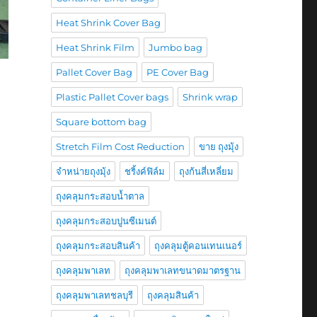
Heat Shrink Cover Bag
Heat Shrink Film
Jumbo bag
Pallet Cover Bag
PE Cover Bag
Plastic Pallet Cover bags
Shrink wrap
Square bottom bag
Stretch Film Cost Reduction
ขาย ถุงมุ้ง
จำหน่ายถุงมุ้ง
ชริ้งค์ฟิล์ม
ถุงก้นสี่เหลี่ยม
ถุงคลุมกระสอบน้ำตาล
ถุงคลุมกระสอบปูนซีเมนต์
ถุงคลุมกระสอบสินค้า
ถุงคลุมตู้คอนเทนเนอร์
ถุงคลุมพาเลท
ถุงคลุมพาเลทขนาดมาตรฐาน
ถุงคลุมพาเลทชลบุรี
ถุงคลุมสินค้า