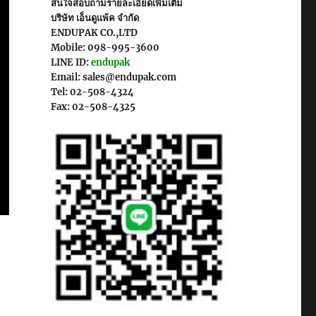
สนใจสอบถามรายละเอียดเพิ่มเติม
บริษัท เอ็นดูแพ้ค จำกัด
ENDUPAK CO.,LTD
Mobile: 098-995-3600
LINE ID:
endupak
Email: sales@endupak.com
Tel: 02-508-4324
Fax: 02-508-4325