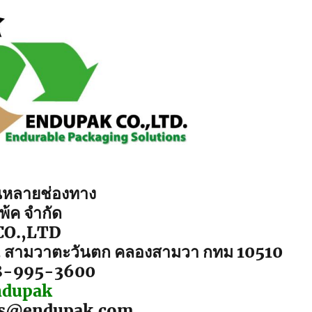
านหลายช่องทาง
แพ้ค จำกัด
CO.,LTD
/53 สามวาตะวันตก คลองสามวา กทม 10510
8-995-3600
ndupak
les@endupak.com