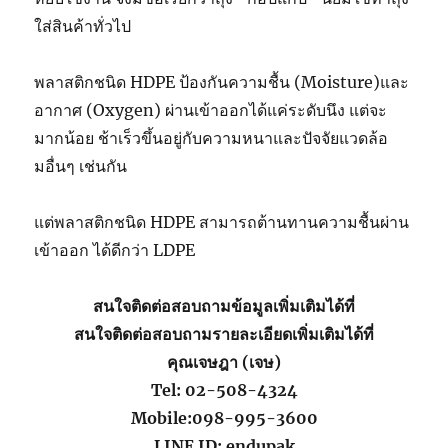
ใส่สินค้าทั่วไป
พลาสติกชนิด HDPE ป้องกันความชื้น (Moisture)และ
อากาศ (Oxygen) ผ่านเข้าออกได้แค่ระดับนึง แต่จะ
มากน้อย ช้าเร็วขึ้นอยู่กับความหนาและปัจจัยแวดล้อ
มอื่นๆ เช่นกัน
แต่พลาสติกชนิด HDPE สามารถต้านทานความชื้นผ่าน
เข้าออก ได้ดีกว่า LDPE
สนใจติดต่อสอบถามข้อมูลเพิ่มเติมได้ที่
สนใจติดต่อสอบถามรายละเอียดเพิ่มเติมได้ที่
คุณเจษฎา (เจษ)
Tel: 02-508-4324
Mobile:098-995-3600
LINE ID: endupak