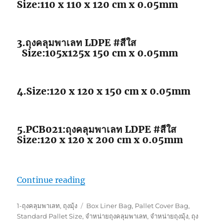
Size:110 x 110 x 120 cm x 0.05mm
3.ถุงคลุมพาเลท LDPE #สีใส
Size:105x125x 150 cm x 0.05mm
4.Size:120 x 120 x 150 cm x 0.05mm
5.PCB021:ถุงคลุมพาเลท LDPE #สีใส
Size:120 x 120 x 200 cm x 0.05mm
“ถุงคลุมพาเลทขนาดมาตรฐาน”
Continue reading
Categories
Tags
1-ถุงคลุมพาเลท
,
ถุงมุ้ง
Box Liner Bag
,
Pallet Cover Bag
,
Standard Pallet Size
,
จำหน่ายถุงคลุมพาเลท
,
จำหน่ายถุงมุ้ง
,
ถุง