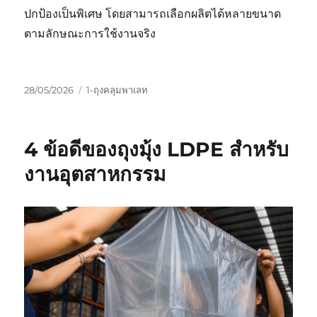
ปกป้องเป็นพิเศษ โดยสามารถเลือกผลิตได้หลายขนาด
ตามลักษณะการใช้งานจริง
Posted
Categories
28/05/2026
1-ถุงคลุมพาเลท
on
4 ข้อดีของถุงมุ้ง LDPE สำหรับ
งานอุตสาหกรรม