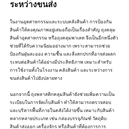
ระหว่างขนส่ง
Plastic
ในงานอุตสาหกรรมและระบบคลังสินค้า การป้องกัน
สินค้าให้คงคุณภาพอยู่เสมอถือเป็นเรื่องสำคัญ ถุงคลุม
สินค้าอุตสาหกรรม หรือถุงคลุมพาเลท จึงเป็นอีกหนึ่งตัว
ช่วยที่ได้รับความนิยมอย่างมาก เพราะสามารถช่วย
ป้องกันฝุ่นละออง ความชื้น และสิ่งสกปรกที่อาจส่งผลก
ระทบต่อสินค้าได้อย่างมีประสิทธิภาพ เหมาะสำหรับ
การใช้งานทั้งในโรงงาน คลังสินค้า และระหว่างการ
ขนส่งสินค้าไปยังปลายทาง
นอกจากนี้ ถุงพลาสติกคลุมสินค้ายังช่วยเพิ่มความเป็น
ระเบียบในการจัดเก็บสินค้า ทำให้สามารถตรวจสอบ
และบริหารพื้นที่ภายในคลังได้ง่ายขึ้น เหมาะกับสินค้า
หลากหลายประเภท เช่น กล่องบรรจุภัณฑ์ วัตถุดิบ
สินค้าส่งออก เครื่องจักร หรือสินค้าที่ต้องการการ