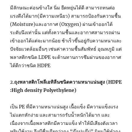
มีลักษณะค่อนข้างใส นิ่ม ยืดหยุ่นได้ดี สามารถทนต่อ
แรงดึงได้มาก(มีความเหนียว) สามารถป้องกันความชื้น
(Moisture)และอากาศ (Oxygen) ผ่านเข้าออกได้
ระดับนึงเท่านั้น แต่ทั้งความชื้นและอากาศสามารถผ่าน
เข้าออกได้แต่จะมากน้อย ช้าเร็วขึ้นอยู่กับความหนาและ
ปัจจัยแวดล้อมอื่นๆ เช่นค่าความชื้นสัมพัทธ์ อุณหภูมิ แต่
พลาสติกชนิด LDPE จะต้านทานการซึมผ่านของอากาศ
ได้ดีกว่าชนิด HDPE
2.
ถุงพลาสติกโพลีเอทิลีนชนิดความหนาแน่นสูง
(
HDPE
:High density Polyethylene)
เป็น PE ที่มีความหนาแน่นสูง เนื้อแข็ง มีความแข็งแรง
ไม่แตกหักง่าย และสามารถรับน้ำหนักได้มาก และ
เนื่องจากเนื้อพลาสติกมีความแข็ง ทำให้มีเสียงดังเวลา
หยิบใช้งาน จึงมีชื่อเรียกว่าถุง “ก๊อปแก๊ป” นิยมใช้ทำถุง