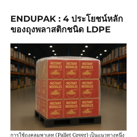
ENDUPAK : 4 ประโยชน์หลัก
ของถุงพลาสติกชนิด LDPE
การใช้ถุงคลุมพาเลท (Pallet Cover) เป็นแนวทางหนึ่ง