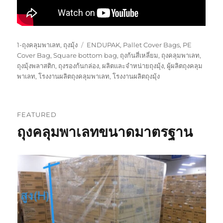
Categories
Tags
1-ถุงคลุมพาเลท
,
ถุงมุ้ง
ENDUPAK
,
Pallet Cover Bags
,
PE
Cover Bag
,
Square bottom bag
,
ถุงก้นสี่เหลี่ยม
,
ถุงคลุมพาเลท
,
ถุงมุ้งพลาสติก
,
ถุงรองก้นกล่อง
,
ผลิตและจำหน่ายถุงมุ้ง
,
ผู้ผลิตถุงคลุม
พาเลท
,
โรงงานผลิตถุงคลุมพาเลท
,
โรงงานผลิตถุงมุ้ง
FEATURED
ถุงคลุมพาเลทขนาดมาตรฐาน