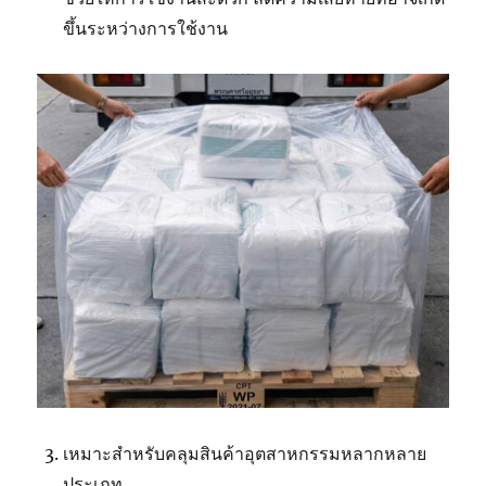
ขึ้นระหว่างการใช้งาน
เหมาะสำหรับคลุมสินค้าอุตสาหกรรมหลากหลาย
ประเภท