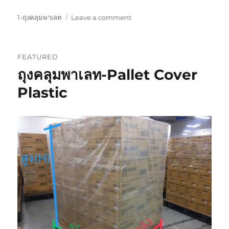
Categories
on
1-ถุงคลุมพาเลท
Leave a comment
ENDUPAK-
เอ็น
ดู
FEATURED
แพ้ค
ถุงคลุมพาเลท-Pallet Cover
Plastic