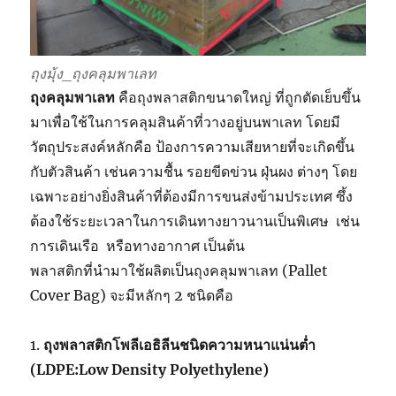
ถุงมุ้ง_ถุงคลุมพาเลท
ถุงคลุมพาเลท
คือถุงพลาสติกขนาดใหญ่ ที่ถูกตัดเย็บขึ้น
มาเพื่อใช้ในการคลุมสินค้าที่วางอยู่บนพาเลท โดยมี
วัตถุประสงค์หลักคือ ป้องการความเสียหายที่จะเกิดขึ้น
กับตัวสินค้า เช่นความชื้น รอยขีดข่วน ฝุ่นผง ต่างๆ โดย
เฉพาะอย่างยิ่งสินค้าที่ต้องมีการขนส่งข้ามประเทศ ซึ้ง
ต้องใช้ระยะเวลาในการเดินทางยาวนานเป็นพิเศษ เช่น
การเดินเรือ หรือทางอากาศ เป็นต้น
พลาสติกที่นำมาใช้ผลิตเป็นถุงคลุมพาเลท (Pallet
Cover Bag) จะมีหลักๆ 2 ชนิดคือ
1.
ถุงพลาสติกโพลีเอธิลีนชนิดความหนาแน่นต่ำ
(
LDPE:Low Density Polyethylene)