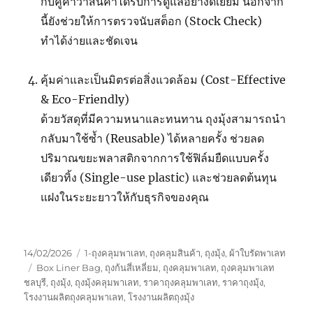
กับคู่ค้าว่าสินค้าได้รับการดูแลอย่างดีเยี่ยม นอกจาก
นี้ยังช่วยให้การตรวจนับสต็อก (Stock Check)
ทำได้ง่ายและชัดเจน
คุ้มค่าและเป็นมิตรต่อสิ่งแวดล้อม (Cost-Effective
& Eco-Friendly)
ด้วยวัสดุที่มีความหนาและทนทาน ถุงมุ้งสามารถนำ
กลับมาใช้ซ้ำ (Reusable) ได้หลายครั้ง ช่วยลด
ปริมาณขยะพลาสติกจากการใช้ฟิล์มยืดแบบครั้ง
เดียวทิ้ง (Single-use plastic) และช่วยลดต้นทุน
แฝงในระยะยาวให้กับธุรกิจของคุณ
Posted
Categories
14/02/2026
1-ถุงคลุมพาเลท
,
ถุงคลุมสินค้า
,
ถุงมุ้ง
,
ผ้าใบรัดพาเลท
on
Tags
Box Liner Bag
,
ถุงก้นสี่เหลี่ยม
,
ถุงคลุมพาเลท
,
ถุงคลุมพาเลท
ชลบุรี
,
ถุงมุ้ง
,
ถุงมุ้งคลุมพาเลท
,
ราคาถุงคลุมพาเลท
,
ราคาถุงมุ้ง
,
โรงงานผลิตถุงคลุมพาเลท
,
โรงงานผลิตถุงมุ้ง