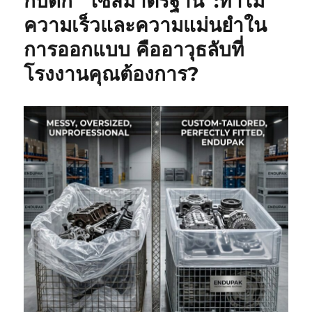
กับดัก “ไซส์มาตรฐาน”:ทำไม
ความเร็วและความแม่นยำใน
การออกแบบ คืออาวุธลับที่
โรงงานคุณต้องการ?