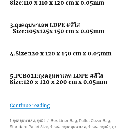
Size:110 x 110 x 120 cm x 0.05mm
3.ถุงคลุมพาเลท LDPE #สีใส
Size:105x125x 150 cm x 0.05mm
4.Size:120 x 120 x 150 cm x 0.05mm
5.PCB021:ถุงคลุมพาเลท LDPE #สีใส
Size:120 x 120 x 200 cm x 0.05mm
“ถุงคลุมพาเลทขนาดมาตรฐาน”
Continue reading
Categories
Tags
1-ถุงคลุมพาเลท
,
ถุงมุ้ง
Box Liner Bag
,
Pallet Cover Bag
,
Standard Pallet Size
,
จำหน่ายถุงคลุมพาเลท
,
จำหน่ายถุงมุ้ง
,
ถุง