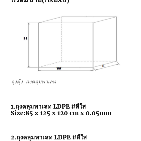
ถุงมุ้ง_ถุงคลุมพาเลท
1.ถุงคลุมพาเลท LDPE #สีใส
Size:85 x 125 x 120 cm x 0.05mm
2.ถุงคลุมพาเลท LDPE #สีใส