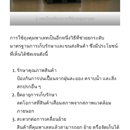
4 ประโยชน์จากการใช้ถุงคลุมพาเลท
การใช้ถุงคุมพาเลทเป็นอีกหนึ่งวิธีที่ช่วยยกระดับ
มาตรฐานการเก็บรักษาและขนส่งสินค้า ซึ่งมีประโยชน์
ที่เห็นได้ชัดเจนดังนี้
รักษาคุณภาพสินค้า
ป้องกันการปนเปื้อนจากฝุ่นละออง คราบน้ำ และสิ่ง
สกปรกอื่น ๆ
ยืดอายุการเก็บรักษา
ลดโอกาสที่สินค้าเสื่อมสภาพจากสภาพแวดล้อม
ภายนอก
สะดวกต่อการเคลื่อนย้าย
สินค้าที่คุมพาเลทแล้วสามารถยก ย้าย หรือจัดเก็บได้