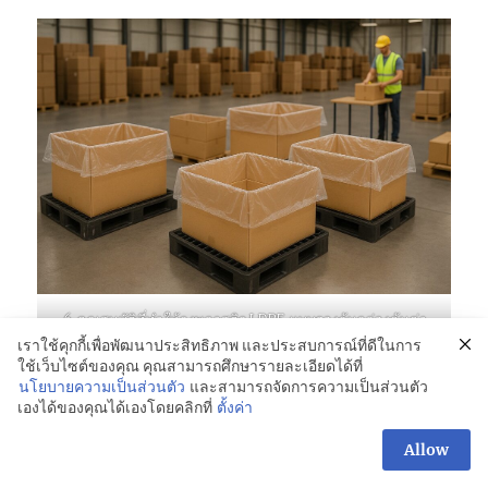
6 คุณสมบัติที่ทำให้ถุงพลาสติก LDPE แบบรองก้นกล่องคุ้มค่า
การลงทุน
เราใช้คุกกี้เพื่อพัฒนาประสิทธิภาพ และประสบการณ์ที่ดีในการ
ใช้เว็บไซต์ของคุณ คุณสามารถศึกษารายละเอียดได้ที่
นโยบายความเป็นส่วนตัว
และสามารถจัดการความเป็นส่วนตัว
เองได้ของคุณได้เองโดยคลิกที่
ตั้งค่า
6 คุณสมบัติที่ทำให้ถุงพลาสติก LDPE แบบรองก้นกล่อง
สอบถามเพิ่มเติม
คุ้มค่าการลงทุน
Allow
OPEN
CHAT