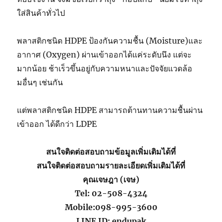
ใส่สินค้าทั่วไป
พลาสติกชนิด HDPE ป้องกันความชื้น (Moisture)และ
อากาศ (Oxygen) ผ่านเข้าออกได้แค่ระดับนึง แต่จะ
มากน้อย ช้าเร็วขึ้นอยู่กับความหนาและปัจจัยแวดล้อ
มอื่นๆ เช่นกัน
แต่พลาสติกชนิด HDPE สามารถต้านทานความชื้นผ่าน
เข้าออก ได้ดีกว่า LDPE
สนใจติดต่อสอบถามข้อมูลเพิ่มเติมได้ที่
สนใจติดต่อสอบถามรายละเอียดเพิ่มเติมได้ที่
คุณเจษฎา (เจษ)
Tel: 02-508-4324
Mobile:098-995-3600
LINE ID: endupak