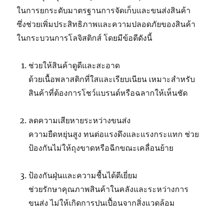
ในการยกระดับมาตรฐานการจัดเก็บและขนส่งสินค้า
ซึ่งช่วยเพิ่มประสิทธิภาพและความปลอดภัยของสินค้า
ในกระบวนการโลจิสติกส์ โดยมีข้อดีดังนี้
ช่วยให้สินค้าดูดีและสะอาด
ด้วยเนื้อพลาสติกที่ใสและเรียบเนียน เหมาะสำหรับ
สินค้าที่ต้องการโชว์แบรนด์หรือฉลากให้เห็นชัด
ลดความเสียหายระหว่างขนส่ง
ความยืดหยุ่นสูง ทนต่อแรงดึงและแรงกระแทก ช่วย
ป้องกันไม่ให้ถุงขาดหรือฉีกขณะเคลื่อนย้าย
ป้องกันฝุ่นและความชื้นได้ดีเยี่ยม
ช่วยรักษาคุณภาพสินค้าในคลังและระหว่างการ
ขนส่ง ไม่ให้เกิดการปนเปื้อนจากสิ่งแวดล้อม