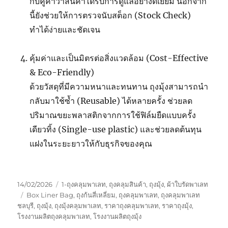
กับคู่ค้าว่าสินค้าได้รับการดูแลอย่างดีเยี่ยม นอกจาก
นี้ยังช่วยให้การตรวจนับสต็อก (Stock Check)
ทำได้ง่ายและชัดเจน
คุ้มค่าและเป็นมิตรต่อสิ่งแวดล้อม (Cost-Effective
& Eco-Friendly)
ด้วยวัสดุที่มีความหนาและทนทาน ถุงมุ้งสามารถนำ
กลับมาใช้ซ้ำ (Reusable) ได้หลายครั้ง ช่วยลด
ปริมาณขยะพลาสติกจากการใช้ฟิล์มยืดแบบครั้ง
เดียวทิ้ง (Single-use plastic) และช่วยลดต้นทุน
แฝงในระยะยาวให้กับธุรกิจของคุณ
Posted
Categories
14/02/2026
1-ถุงคลุมพาเลท
,
ถุงคลุมสินค้า
,
ถุงมุ้ง
,
ผ้าใบรัดพาเลท
on
Tags
Box Liner Bag
,
ถุงก้นสี่เหลี่ยม
,
ถุงคลุมพาเลท
,
ถุงคลุมพาเลท
ชลบุรี
,
ถุงมุ้ง
,
ถุงมุ้งคลุมพาเลท
,
ราคาถุงคลุมพาเลท
,
ราคาถุงมุ้ง
,
โรงงานผลิตถุงคลุมพาเลท
,
โรงงานผลิตถุงมุ้ง