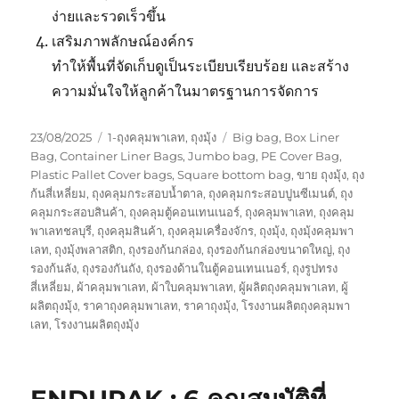
ง่ายและรวดเร็วขึ้น
เสริมภาพลักษณ์องค์กร
ทำให้พื้นที่จัดเก็บดูเป็นระเบียบเรียบร้อย และสร้าง
ความมั่นใจให้ลูกค้าในมาตรฐานการจัดการ
Posted
Categories
Tags
23/08/2025
1-ถุงคลุมพาเลท
,
ถุงมุ้ง
Big bag
,
Box Liner
on
Bag
,
Container Liner Bags
,
Jumbo bag
,
PE Cover Bag
,
Plastic Pallet Cover bags
,
Square bottom bag
,
ขาย ถุงมุ้ง
,
ถุง
ก้นสี่เหลี่ยม
,
ถุงคลุมกระสอบน้ำตาล
,
ถุงคลุมกระสอบปูนซีเมนต์
,
ถุง
คลุมกระสอบสินค้า
,
ถุงคลุมตู้คอนเทนเนอร์
,
ถุงคลุมพาเลท
,
ถุงคลุม
พาเลทชลบุรี
,
ถุงคลุมสินค้า
,
ถุงคลุมเครื่องจักร
,
ถุงมุ้ง
,
ถุงมุ้งคลุมพา
เลท
,
ถุงมุ้งพลาสติก
,
ถุงรองก้นกล่อง
,
ถุงรองก้นกล่องขนาดใหญ่
,
ถุง
รองก้นลัง
,
ถุงรองกันถัง
,
ถุงรองด้านในตู้คอนเทนเนอร์
,
ถุงรูปทรง
สี่เหลี่ยม
,
ผ้าคลุมพาเลท
,
ผ้าใบคลุมพาเลท
,
ผู้ผลิตถุงคลุมพาเลท
,
ผู้
ผลิตถุงมุ้ง
,
ราคาถุงคลุมพาเลท
,
ราคาถุงมุ้ง
,
โรงงานผลิตถุงคลุมพา
เลท
,
โรงงานผลิตถุงมุ้ง