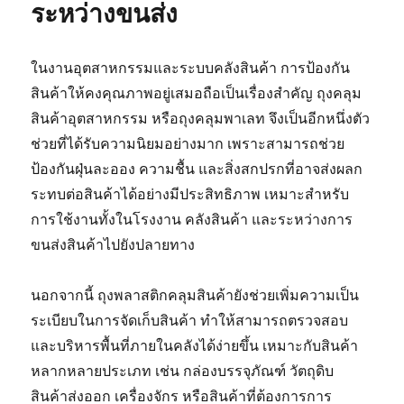
ระหว่างขนส่ง
Plastic
ในงานอุตสาหกรรมและระบบคลังสินค้า การป้องกัน
สินค้าให้คงคุณภาพอยู่เสมอถือเป็นเรื่องสำคัญ ถุงคลุม
สินค้าอุตสาหกรรม หรือถุงคลุมพาเลท จึงเป็นอีกหนึ่งตัว
ช่วยที่ได้รับความนิยมอย่างมาก เพราะสามารถช่วย
ป้องกันฝุ่นละออง ความชื้น และสิ่งสกปรกที่อาจส่งผลก
ระทบต่อสินค้าได้อย่างมีประสิทธิภาพ เหมาะสำหรับ
การใช้งานทั้งในโรงงาน คลังสินค้า และระหว่างการ
ขนส่งสินค้าไปยังปลายทาง
นอกจากนี้ ถุงพลาสติกคลุมสินค้ายังช่วยเพิ่มความเป็น
ระเบียบในการจัดเก็บสินค้า ทำให้สามารถตรวจสอบ
และบริหารพื้นที่ภายในคลังได้ง่ายขึ้น เหมาะกับสินค้า
หลากหลายประเภท เช่น กล่องบรรจุภัณฑ์ วัตถุดิบ
สินค้าส่งออก เครื่องจักร หรือสินค้าที่ต้องการการ