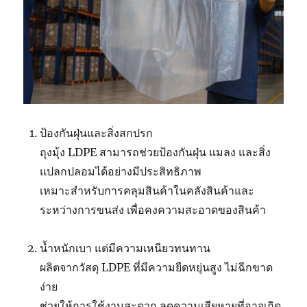
ป้องกันฝุ่นและสิ่งสกปรก
ถุงมุ้ง LDPE สามารถช่วยป้องกันฝุ่น แมลง และสิ่ง
แปลกปลอมได้อย่างมีประสิทธิภาพ
เหมาะสำหรับการคลุมสินค้าในคลังสินค้าและ
ระหว่างการขนส่ง เพื่อคงความสะอาดของสินค้า
น้ำหนักเบา แต่มีความเหนียวทนทาน
ผลิตจากวัสดุ LDPE ที่มีความยืดหยุ่นสูง ไม่ฉีกขาด
ง่าย
ช่วยให้การใช้งานสะดวก ลดความเสียหายที่อาจเกิด