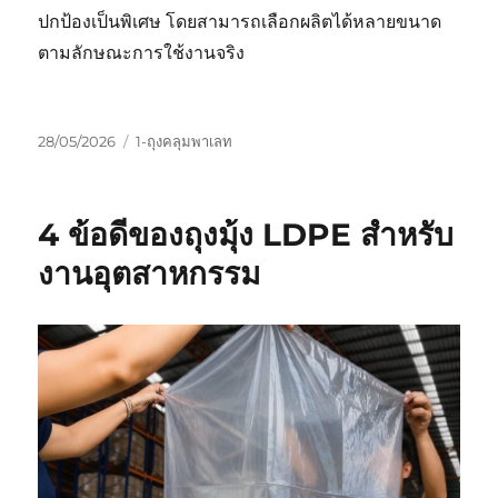
ปกป้องเป็นพิเศษ โดยสามารถเลือกผลิตได้หลายขนาด
ตามลักษณะการใช้งานจริง
Posted
Categories
28/05/2026
1-ถุงคลุมพาเลท
on
4 ข้อดีของถุงมุ้ง LDPE สำหรับ
งานอุตสาหกรรม