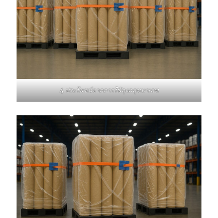
4 ประโยชน์จากการใช้ถุงคลุมพาเลท