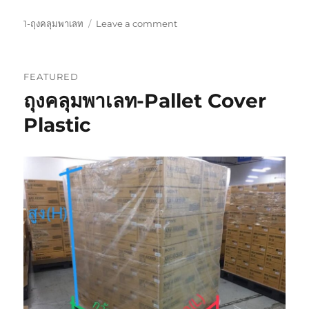
Categories
on
1-ถุงคลุมพาเลท
Leave a comment
ENDUPAK-
เอ็น
ดู
FEATURED
แพ้ค
ถุงคลุมพาเลท-Pallet Cover
Plastic