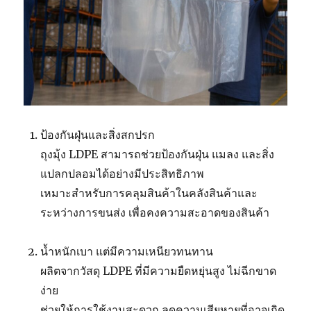
ป้องกันฝุ่นและสิ่งสกปรก
ถุงมุ้ง LDPE สามารถช่วยป้องกันฝุ่น แมลง และสิ่ง
แปลกปลอมได้อย่างมีประสิทธิภาพ
เหมาะสำหรับการคลุมสินค้าในคลังสินค้าและ
ระหว่างการขนส่ง เพื่อคงความสะอาดของสินค้า
น้ำหนักเบา แต่มีความเหนียวทนทาน
ผลิตจากวัสดุ LDPE ที่มีความยืดหยุ่นสูง ไม่ฉีกขาด
ง่าย
ช่วยให้การใช้งานสะดวก ลดความเสียหายที่อาจเกิด