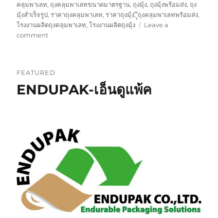
คลุมพาเลท
,
ถุงคลุมพาเลทขนาดมาตรฐาน
,
ถุงมุ้ง
,
ถุงมุ้งพร้อมส่ง
,
ถุง
มุ้งสำเร็จรูป
,
ราคาถุงคลุมพาเลท
,
ราคาถุงมุ้ง
,
ุุึถุงคลุมพาเลทพร้อมส่ง
,
โรงงานผลิตถุงคลุมพาเลท
,
โรงงานผลิตถุงมุ้ง
Leave a
on
comment
ถุง
คลุม
พา
FEATURED
เลท
ENDUPAK-เอ็นดูแพ้ค
ขนาด
มาตรฐาน