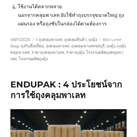
ใช้งานได้หลากหลาย
นอกจากคลุมพาเลท ยังใช้ทำถุงบรรจุขนาดใหญ่ ถุง
แผ่นรอง หรือถุงซับในกล่องได้ตามต้องการ
Posted
Categories
Tags
08/11/2025
1-ถุงคลุมพาเลท
,
ถุงคลุมสินค้า
,
ถุงมุ้ง
Box Liner
on
Bag
,
ถุงก้นสี่เหลี่ยม
,
ถุงคลุมพาเลท
,
ถุงคลุมพาเลทชลบุรี
,
ถุงมุ้ง
,
ถุงมุ้ง
คลุมพาเลท
,
ราคาถุงคลุมพาเลท
,
ราคาถุงมุ้ง
,
โรงงานผลิตถุงคลุมพา
เลท
,
โรงงานผลิตถุงมุ้ง
ENDUPAK : 4 ประโยชน์จาก
การใช้ถุงคลุมพาเลท