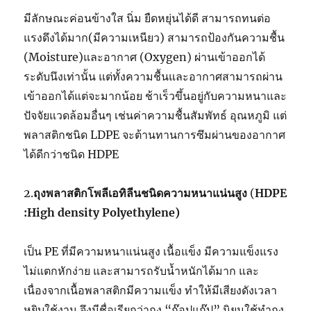
มีลักษณะค่อนข้างใส นิ่ม ยืดหยุ่นได้ดี สามารถทนต่อ
แรงดึงได้มาก(มีความเหนียว) สามารถป้องกันความชื้น
(Moisture)และอากาศ (Oxygen) ผ่านเข้าออกได้
ระดับนึงเท่านั้น แต่ทั้งความชื้นและอากาศสามารถผ่าน
เข้าออกได้แต่จะมากน้อย ช้าเร็วขึ้นอยู่กับความหนาและ
ปัจจัยแวดล้อมอื่นๆ เช่นค่าความชื้นสัมพัทธ์ อุณหภูมิ แต่
พลาสติกชนิด LDPE จะต้านทานการซึมผ่านของอากาศ
ได้ดีกว่าชนิด HDPE
2.
ถุงพลาสติกโพลีเอทิลีนชนิดความหนาแน่นสูง
(
HDPE
:High density Polyethylene)
เป็น PE ที่มีความหนาแน่นสูง เนื้อแข็ง มีความแข็งแรง
ไม่แตกหักง่าย และสามารถรับน้ำหนักได้มาก และ
เนื่องจากเนื้อพลาสติกมีความแข็ง ทำให้มีเสียงดังเวลา
หยิบใช้งาน จึงมีชื่อเรียกว่าถุง “ก๊อปแก๊ป” นิยมใช้ทำถุง