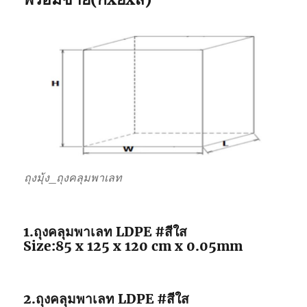
ถุงมุ้ง_ถุงคลุมพาเลท
1.ถุงคลุมพาเลท LDPE #สีใส
Size:85 x 125 x 120 cm x 0.05mm
2.ถุงคลุมพาเลท LDPE #สีใส