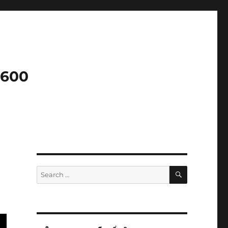
3600
SEARCH
Search
for: