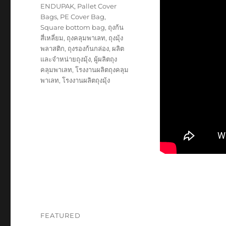
Tags
ENDUPAK
,
Pallet Cover
Bags
,
PE Cover Bag
,
Square bottom bag
,
ถุงก้น
สี่เหลี่ยม
,
ถุงคลุมพาเลท
,
ถุงมุ้ง
พลาสติก
,
ถุงรองก้นกล่อง
,
ผลิต
และจำหน่ายถุงมุ้ง
,
ผู้ผลิตถุง
คลุมพาเลท
,
โรงงานผลิตถุงคลุม
พาเลท
,
โรงงานผลิตถุงมุ้ง
FEATURED