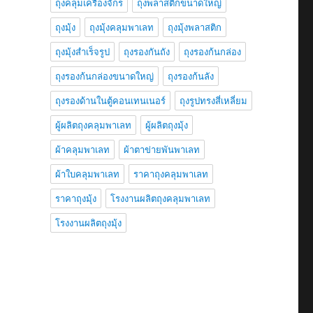
ถุงคลุมเครื่องจักร
ถุงพลาสติกขนาดใหญ่
ถุงมุ้ง
ถุงมุ้งคลุมพาเลท
ถุงมุ้งพลาสติก
ถุงมุ้งสำเร็จรูป
ถุงรองกันถัง
ถุงรองก้นกล่อง
ถุงรองก้นกล่องขนาดใหญ่
ถุงรองก้นลัง
ถุงรองด้านในตู้คอนเทนเนอร์
ถุงรูปทรงสี่เหลี่ยม
ผู้ผลิตถุงคลุมพาเลท
ผู้ผลิตถุงมุ้ง
ผ้าคลุมพาเลท
ผ้าตาข่ายพันพาเลท
ผ้าใบคลุมพาเลท
ราคาถุงคลุมพาเลท
ราคาถุงมุ้ง
โรงงานผลิตถุงคลุมพาเลท
โรงงานผลิตถุงมุ้ง