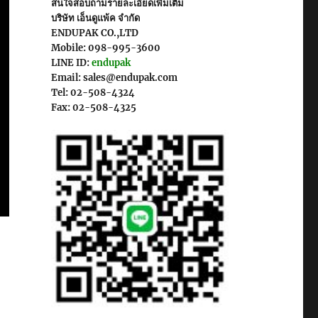
สนใจสอบถามรายละเอียดเพิ่มเติม
บริษัท เอ็นดูแพ้ค จำกัด
ENDUPAK CO.,LTD
Mobile: 098-995-3600
LINE ID:
endupak
Email: sales@endupak.com
Tel: 02-508-4324
Fax: 02-508-4325