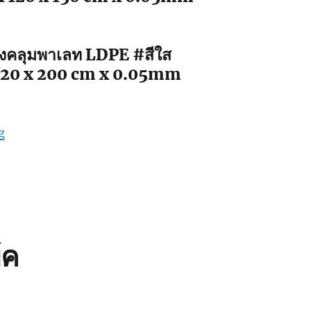
งคลุมพาเลท LDPE #สีใส
 120 x 200 cm x 0.05mm
“ถุงคลุมพาเลทขนาดมาตรฐาน”
g
้ค