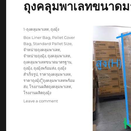
ถุงคลุมพาเลทขนาด
Categories
1-ถุงคลุมพาเลท
,
ถุงมุ้ง
Tags
Box Liner Bag
,
Pallet Cover
Bag
,
Standard Pallet Size
,
จำหน่ายถุงคลุมพาเลท
,
จำหน่ายถุงมุ้ง
,
ถุงคลุมพาเลท
,
ถุงคลุมพาเลทขนาดมาตรฐาน
,
ถุงมุ้ง
,
ถุงมุ้งพร้อมส่ง
,
ถุงมุ้ง
สำเร็จรูป
,
ราคาถุงคลุมพาเลท
,
ราคาถุงมุ้ง
,
ุุึถุงคลุมพาเลทพร้อม
ส่ง
,
โรงงานผลิตถุงคลุมพาเลท
,
โรงงานผลิตถุงมุ้ง
on
Leave a comment
ถุง
คลุม
พา
เลท