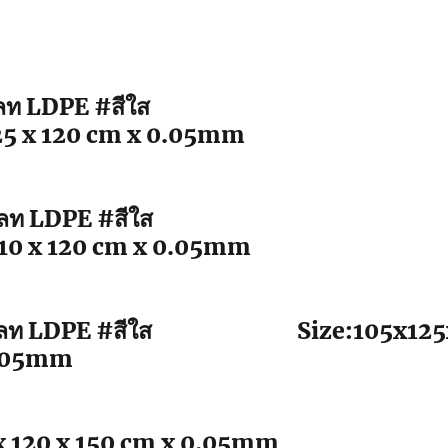
เลท LDPE #สีใส
125 x 120 cm x 0.05mm
เลท LDPE #สีใส
 110 x 120 cm x 0.05mm
มพาเลท LDPE #สีใส Size:105x125
0.05mm
 x 120 x 150 cm x 0.05mm