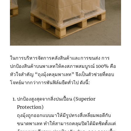
ในการบริหารจัดการคลังสินค้าและการขนส่ง การ
ปกป้องสินค้าบนพาเลทให้คงสภาพสมบูรณ์ 100% คือ
หัวใจสำคัญ “ถุงมุ้งคลุมพาเลท” จึงเป็นตัวช่วยที่ตอบ
โจทย์มากกว่าการพันฟิล์มยืดทั่วไป ดังนี้:
ปกป้องสูงสุดจากสิ่งปนเปื้อน (Superior
Protection)
ถุงมุ้งถูกออกแบบมาให้มีรูปทรงสี่เหลี่ยมพอดีกับ
ขนาดพาเลท ทำให้สามารถคลุมปิดได้มิดชิดตั้งแต่