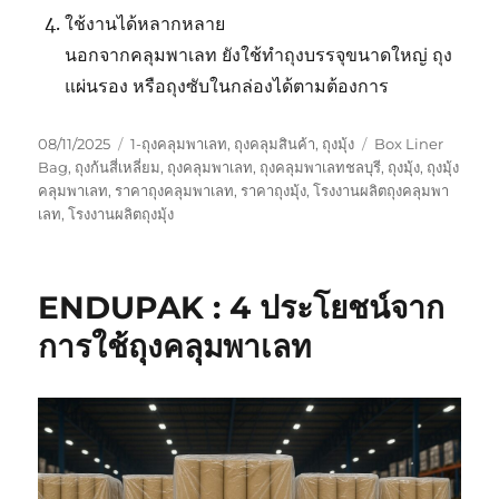
ใช้งานได้หลากหลาย
นอกจากคลุมพาเลท ยังใช้ทำถุงบรรจุขนาดใหญ่ ถุง
แผ่นรอง หรือถุงซับในกล่องได้ตามต้องการ
Posted
Categories
Tags
08/11/2025
1-ถุงคลุมพาเลท
,
ถุงคลุมสินค้า
,
ถุงมุ้ง
Box Liner
on
Bag
,
ถุงก้นสี่เหลี่ยม
,
ถุงคลุมพาเลท
,
ถุงคลุมพาเลทชลบุรี
,
ถุงมุ้ง
,
ถุงมุ้ง
คลุมพาเลท
,
ราคาถุงคลุมพาเลท
,
ราคาถุงมุ้ง
,
โรงงานผลิตถุงคลุมพา
เลท
,
โรงงานผลิตถุงมุ้ง
ENDUPAK : 4 ประโยชน์จาก
การใช้ถุงคลุมพาเลท