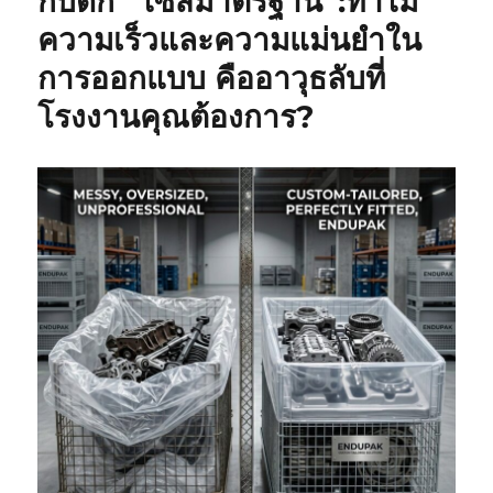
กับดัก “ไซส์มาตรฐาน”:ทำไม
ความเร็วและความแม่นยำใน
การออกแบบ คืออาวุธลับที่
โรงงานคุณต้องการ?