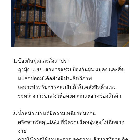
ป้องกันฝุ่นและสิ่งสกปรก
ถุงมุ้ง LDPE สามารถช่วยป้องกันฝุ่น แมลง และสิ่ง
แปลกปลอมได้อย่างมีประสิทธิภาพ
เหมาะสำหรับการคลุมสินค้าในคลังสินค้าและ
ระหว่างการขนส่ง เพื่อคงความสะอาดของสินค้า
น้ำหนักเบา แต่มีความเหนียวทนทาน
ผลิตจากวัสดุ LDPE ที่มีความยืดหยุ่นสูง ไม่ฉีกขาด
ง่าย
ช่วยให้การใช้งานสะดวก ลดความเสียหายที่อาจเกิด