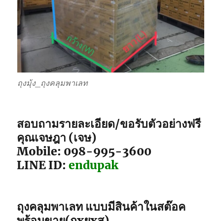
ถุงมุ้ง_ถุงคลุมพาเลท
สอบถามรายละเอียด/ขอรับตัวอย่างฟรี
คุณเจษฎา (เจษ)
Mobile: 098-995-3600
LINE ID:
endupak
ถุงคลุมพาเลท แบบมีสินค้าในสต๊อค
พร้อมขาย(กxยxส)