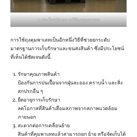
4 ประโยชน์จากการใช้ถุงคลุมพาเลท
การใช้ถุงคุมพาเลทเป็นอีกหนึ่งวิธีที่ช่วยยกระดับ
มาตรฐานการเก็บรักษาและขนส่งสินค้า ซึ่งมีประโยชน์
ที่เห็นได้ชัดเจนดังนี้
รักษาคุณภาพสินค้า
ป้องกันการปนเปื้อนจากฝุ่นละออง คราบน้ำ และสิ่ง
สกปรกอื่น ๆ
ยืดอายุการเก็บรักษา
ลดโอกาสที่สินค้าเสื่อมสภาพจากสภาพแวดล้อม
ภายนอก
สะดวกต่อการเคลื่อนย้าย
สินค้าที่คุมพาเลทแล้วสามารถยก ย้าย หรือจัดเก็บได้