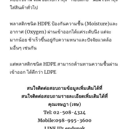
ใส่สินค้าทั่วไป
พลาสติกชนิด HDPE ป้องกันความชื้น (Moisture)และ
อากาศ (Oxygen) ผ่านเข้าออกได้แค่ระดับนึง แต่จะ
มากน้อย ช้าเร็วขึ้นอยู่กับความหนาและปัจจัยแวดล้อ
มอื่นๆ เช่นกัน
แต่พลาสติกชนิด HDPE สามารถต้านทานความชื้นผ่าน
เข้าออก ได้ดีกว่า LDPE
สนใจติดต่อสอบถามข้อมูลเพิ่มเติมได้ที่
สนใจติดต่อสอบถามรายละเอียดเพิ่มเติมได้ที่
คุณเจษฎา (เจษ)
Tel: 02-508-4324
Mobile:098-995-3600
LINE ID: endupak