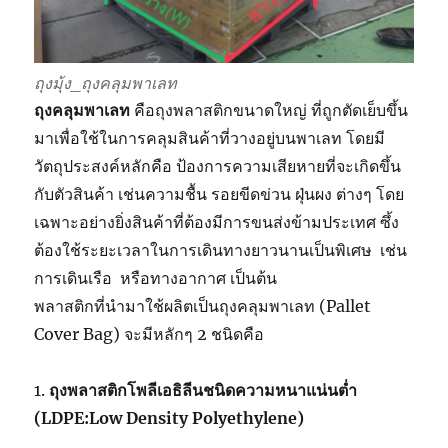
ถุงมุ้ง_ถุงคลุมพาเลท
ถุงคลุมพาเลท
คือถุงพลาสติกขนาดใหญ่ ที่ถูกตัดเย็บขึ้น
มาเพื่อใช้ในการคลุมสินค้าที่วางอยู่บนพาเลท โดยมี
วัตถุประสงค์หลักคือ ป้องการความเสียหายที่จะเกิดขึ้น
กับตัวสินค้า เช่นความชื้น รอยขีดข่วน ฝุ่นผง ต่างๆ โดย
เฉพาะอย่างยิ่งสินค้าที่ต้องมีการขนส่งข้ามประเทศ ซึ้ง
ต้องใช้ระยะเวลาในการเดินทางยาวนานเป็นพิเศษ เช่น
การเดินเรือ หรือทางอากาศ เป็นต้น
พลาสติกที่นำมาใช้ผลิตเป็นถุงคลุมพาเลท (Pallet
Cover Bag) จะมีหลักๆ 2 ชนิดคือ
1.
ถุงพลาสติกโพลีเอธิลีนชนิดความหนาแน่นต่ำ
(
LDPE:Low Density Polyethylene)