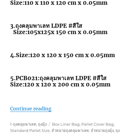
Size:110 x 110 x 120 cm x 0.05mm
3.ถุงคลุมพาเลท LDPE #สีใส
Size:105x125x 150 cm x 0.05mm
4.Size:120 x 120 x 150 cm x 0.05mm
5.PCB021:ถุงคลุมพาเลท LDPE #สีใส
Size:120 x 120 x 200 cm x 0.05mm
“ถุงคลุมพาเลทขนาดมาตรฐาน”
Continue reading
Categories
Tags
1-ถุงคลุมพาเลท
,
ถุงมุ้ง
Box Liner Bag
,
Pallet Cover Bag
,
Standard Pallet Size
,
จำหน่ายถุงคลุมพาเลท
,
จำหน่ายถุงมุ้ง
,
ถุง