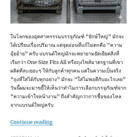
ในโลกของอุตสาหกรรมบรรจุภัณฑ์ “ยักษ์ใหญ่” มักจะ
ได้เปรียบเรื่องปริมาณ แต่จุดอ่อนที่แก้ไม่ตกคือ “ความ
อุ้ยอ้าย” ครับ แบรนด์ใหญ่มักจะพยายามยัดเยียดสิ่งที่
เรียกว่า One Size Fits All หรือถุงไซส์มาตรฐานที่เขา
ผลิตทีละเยอะๆ ให้กับลูกค้าทุกคน แต่ในความเป็นจริง
“ถุงที่ใส่ได้กับทุกอย่าง” มักจะ “ใส่ไม่พอดีกับอะไรเลย”
วันนี้ผมจะมาขยี้ให้เห็นว่าทำไมการเลือกบรรจุภัณฑ์จาก
“ความเข้าใจหน้างาน” ถึงสำคัญกว่าการซื้อของโหล
จากแบรนด์ใหญ่ครับ
“กับดัก “ไซส์มาตรฐาน”:ทำไมความเร็
Continue reading