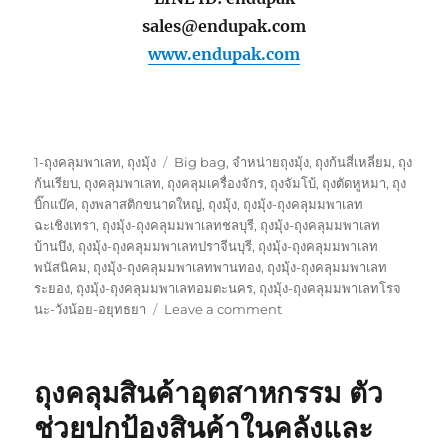
sales@endupak.com
www.endupak.com
Categories
Tags
1-ถุงคลุมพาเลท
,
ถุงมุ้ง
Big bag
,
จำหน่ายถุงมุ้ง
,
ถุงก้นสี่เหลี่ยม
,
ถุง
ก้นเรียบ
,
ถุงคลุมพาเลท
,
ถุงคลุมเครื่องจักร
,
ถุงจัมโบ้
,
ถุงตัดหูหมา
,
ถุง
บิ๊กแบ๊ค
,
ถุงพลาสติกขนาดใหญ่
,
ถุงมุ้ง
,
ถุงมุ้ง-ถุงคลุมมพาเลท
ฉะเชิงเทรา
,
ถุงมุ้ง-ถุงคลุมมพาเลทชลบุรี
,
ถุงมุ้ง-ถุงคลุมมพาเลท
บ้านบึง
,
ถุงมุ้ง-ถุงคลุมมพาเลทปราจีนบุรี
,
ถุงมุ้ง-ถุงคลุมมพาเลท
พนัสนิคม
,
ถุงมุ้ง-ถุงคลุมมพาเลทพานทอง
,
ถุงมุ้ง-ถุงคลุมมพาเลท
ระยอง
,
ถุงมุ้ง-ถุงคลุมมพาเลทอมตะนคร
,
ถุงมุ้ง-ถุงคลุมมพาเลทโรจ
on
นะ-วังน้อย-อยุทธยา
Leave a comment
ถุง
คลุม
พา
ถุงคลุมสินค้าอุตสาหกรรม ตัว
เลท-
Pallet
ช่วยปกป้องสินค้าในคลังและ
Cover