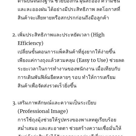
ด้านบนจนถึงฐาน ช่วยป้องกัน ฝุ่นละออง ความชื้น
และละอองฝน ได้อย่างมีประสิทธิภาพ ลดโอกาสที่
สินค้าจะเสียหายหรือสกปรกก่อนถึงมือลูกค้า
เพิ่มประสิทธิภาพและประหยัดเวลา (High
Efficiency)
เปลี่ยนขั้นตอนการแพ็คสินค้าที่ยุ่งยากให้ง่ายขึ้น
เพียงแค่กางถุงแล้วสวมคลุม (Easy to Use) ช่วยลด
ระยะเวลาในการทำงานของพนักงาน เมื่อเทียบกับ
การเดินพันฟิล์มยืดหลายๆ รอบ ทำให้การเตรียม
สินค้าเพื่อจัดส่งรวดเร็วยิ่งขึ้น
เสริมภาพลักษณ์และความเป็นระเบียบ
(Professional Image)
การใช้ถุงมุ้งช่วยให้รูปทรงของพาเลทดูเรียบร้อย
สม่ำเสมอ และสะอาดตา ช่วยสร้างความเชื่อมั่นให้