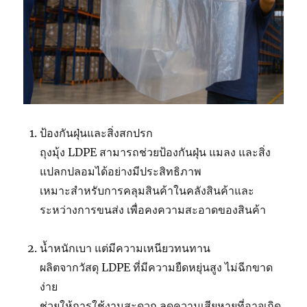
ป้องกันฝุ่นและสิ่งสกปรก
ถุงมุ้ง LDPE สามารถช่วยป้องกันฝุ่น แมลง และสิ่ง
แปลกปลอมได้อย่างมีประสิทธิภาพ
เหมาะสำหรับการคลุมสินค้าในคลังสินค้าและ
ระหว่างการขนส่ง เพื่อคงความสะอาดของสินค้า
น้ำหนักเบา แต่มีความเหนียวทนทาน
ผลิตจากวัสดุ LDPE ที่มีความยืดหยุ่นสูง ไม่ฉีกขาด
ง่าย
ช่วยให้การใช้งานสะดวก ลดความเสียหายที่อาจเกิด