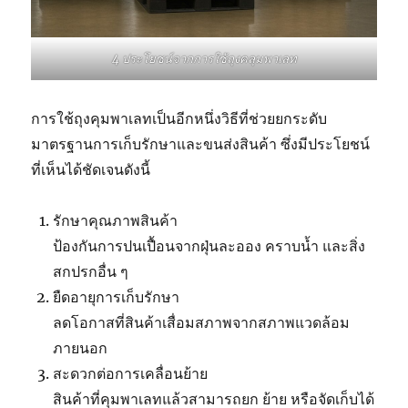
4 ประโยชน์จากการใช้ถุงคลุมพาเลท
การใช้ถุงคุมพาเลทเป็นอีกหนึ่งวิธีที่ช่วยยกระดับ
มาตรฐานการเก็บรักษาและขนส่งสินค้า ซึ่งมีประโยชน์
ที่เห็นได้ชัดเจนดังนี้
รักษาคุณภาพสินค้า
ป้องกันการปนเปื้อนจากฝุ่นละออง คราบน้ำ และสิ่ง
สกปรกอื่น ๆ
ยืดอายุการเก็บรักษา
ลดโอกาสที่สินค้าเสื่อมสภาพจากสภาพแวดล้อม
ภายนอก
สะดวกต่อการเคลื่อนย้าย
สินค้าที่คุมพาเลทแล้วสามารถยก ย้าย หรือจัดเก็บได้