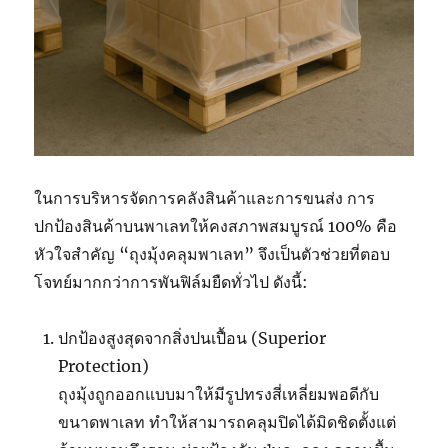
ในการบริหารจัดการคลังสินค้าและการขนส่ง การ
ปกป้องสินค้าบนพาเลทให้คงสภาพสมบูรณ์ 100% คือ
หัวใจสำคัญ “ถุงมุ้งคลุมพาเลท” จึงเป็นตัวช่วยที่ตอบ
โจทย์มากกว่าการพันฟิล์มยืดทั่วไป ดังนี้:
ปกป้องสูงสุดจากสิ่งปนเปื้อน (Superior
Protection)
ถุงมุ้งถูกออกแบบมาให้มีรูปทรงสี่เหลี่ยมพอดีกับ
ขนาดพาเลท ทำให้สามารถคลุมปิดได้มิดชิดตั้งแต่