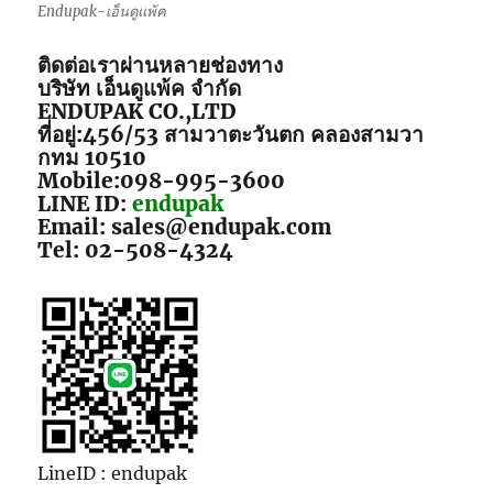
Endupak-เอ็นดูแพ้ค
ติดต่อเราผ่านหลายช่องทาง
บริษัท เอ็นดูแพ้ค จำกัด
ENDUPAK CO.,LTD
ที่อยู่:456/53 สามวาตะวันตก คลองสามวา
กทม 10510
Mobile:098-995-3600
LINE ID:
endupak
Email: sales@endupak.com
Tel: 02-508-4324
LineID : endupak