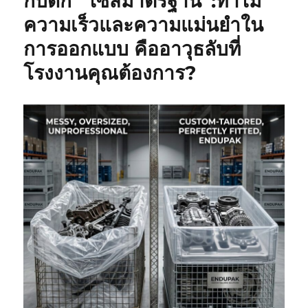
กับดัก “ไซส์มาตรฐาน”:ทำไม
ความเร็วและความแม่นยำใน
การออกแบบ คืออาวุธลับที่
โรงงานคุณต้องการ?