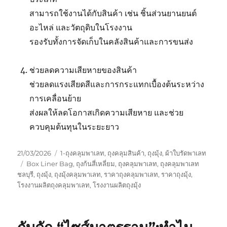
สามารถใช้งานได้กับสินค้า เช่น ชิ้นส่วนยานยนต์
อะไหล่ และวัตถุดิบในโรงงาน
รองรับทั้งการจัดเก็บในคลังสินค้าและการขนส่ง
ช่วยลดความเสียหายของสินค้า
ช่วยลดแรงเสียดสีและการกระแทกเบื้องต้นระหว่าง
การเคลื่อนย้าย
ส่งผลให้ลดโอกาสเกิดความเสียหาย และช่วย
ควบคุมต้นทุนในระยะยาว
Posted
Categories
21/03/2026
1-ถุงคลุมพาเลท
,
ถุงคลุมสินค้า
,
ถุงมุ้ง
,
ผ้าใบรัดพาเลท
on
Tags
Box Liner Bag
,
ถุงก้นสี่เหลี่ยม
,
ถุงคลุมพาเลท
,
ถุงคลุมพาเลท
ชลบุรี
,
ถุงมุ้ง
,
ถุงมุ้งคลุมพาเลท
,
ราคาถุงคลุมพาเลท
,
ราคาถุงมุ้ง
,
โรงงานผลิตถุงคลุมพาเลท
,
โรงงานผลิตถุงมุ้ง