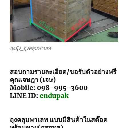
ถุงมุ้ง_ถุงคลุมพาเลท
สอบถามรายละเอียด/ขอรับตัวอย่างฟรี
คุณเจษฎา (เจษ)
Mobile: 098-995-3600
LINE ID:
endupak
ถุงคลุมพาเลท แบบมีสินค้าในสต๊อค
พร้อมขาย(กxยxส)