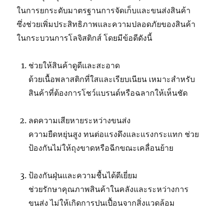
ในการยกระดับมาตรฐานการจัดเก็บและขนส่งสินค้า
ซึ่งช่วยเพิ่มประสิทธิภาพและความปลอดภัยของสินค้า
ในกระบวนการโลจิสติกส์ โดยมีข้อดีดังนี้
ช่วยให้สินค้าดูดีและสะอาด
ด้วยเนื้อพลาสติกที่ใสและเรียบเนียน เหมาะสำหรับ
สินค้าที่ต้องการโชว์แบรนด์หรือฉลากให้เห็นชัด
ลดความเสียหายระหว่างขนส่ง
ความยืดหยุ่นสูง ทนต่อแรงดึงและแรงกระแทก ช่วย
ป้องกันไม่ให้ถุงขาดหรือฉีกขณะเคลื่อนย้าย
ป้องกันฝุ่นและความชื้นได้ดีเยี่ยม
ช่วยรักษาคุณภาพสินค้าในคลังและระหว่างการ
ขนส่ง ไม่ให้เกิดการปนเปื้อนจากสิ่งแวดล้อม