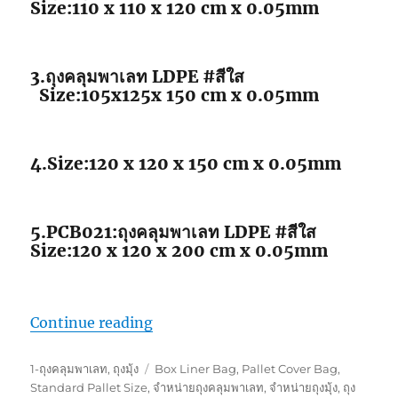
Size:110 x 110 x 120 cm x 0.05mm
3.ถุงคลุมพาเลท LDPE #สีใส
Size:105x125x 150 cm x 0.05mm
4.Size:120 x 120 x 150 cm x 0.05mm
5.PCB021:ถุงคลุมพาเลท LDPE #สีใส
Size:120 x 120 x 200 cm x 0.05mm
“ถุงคลุมพาเลทขนาดมาตรฐาน”
Continue reading
Categories
Tags
1-ถุงคลุมพาเลท
,
ถุงมุ้ง
Box Liner Bag
,
Pallet Cover Bag
,
Standard Pallet Size
,
จำหน่ายถุงคลุมพาเลท
,
จำหน่ายถุงมุ้ง
,
ถุง