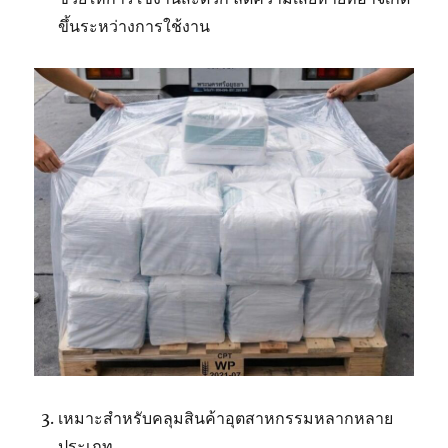
ขึ้นระหว่างการใช้งาน
เหมาะสำหรับคลุมสินค้าอุตสาหกรรมหลากหลาย
ประเภท