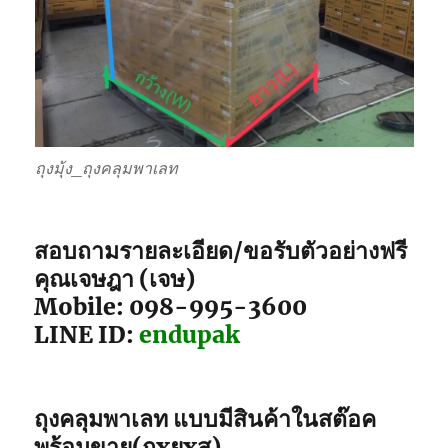
ถุงมุ้ง_ถุงคลุมพาเลท
สอบถามรายละเอียด/ขอรับตัวอย่างฟรี
คุณเจษฎา (เจษ)
Mobile: 098-995-3600
LINE ID:
endupak
ถุงคลุมพาเลท แบบมีสินค้าในสต๊อค
พร้อมขาย(กxยxส)