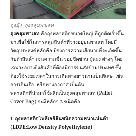
ถุงมุ้ง_ถุงคลุมพาเลท
ถุงคลุมพาเลท
คือถุงพลาสติกขนาดใหญ่ ที่ถูกตัดเย็บขึ้น
มาเพื่อใช้ในการคลุมสินค้าที่วางอยู่บนพาเลท โดยมี
วัตถุประสงค์หลักคือ ป้องการความเสียหายที่จะเกิดขึ้น
กับตัวสินค้า เช่นความชื้น รอยขีดข่วน ฝุ่นผง ต่างๆ โดย
เฉพาะอย่างยิ่งสินค้าที่ต้องมีการขนส่งข้ามประเทศ ซึ้ง
ต้องใช้ระยะเวลาในการเดินทางยาวนานเป็นพิเศษ เช่น
การเดินเรือ หรือทางอากาศ เป็นต้น
พลาสติกที่นำมาใช้ผลิตเป็นถุงคลุมพาเลท (Pallet
Cover Bag) จะมีหลักๆ 2 ชนิดคือ
1.
ถุงพลาสติกโพลีเอธิลีนชนิดความหนาแน่นต่ำ
(
LDPE:Low Density Polyethylene)