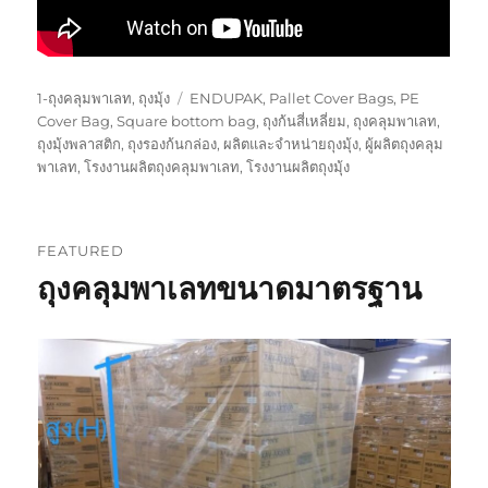
Categories
Tags
1-ถุงคลุมพาเลท
,
ถุงมุ้ง
ENDUPAK
,
Pallet Cover Bags
,
PE
Cover Bag
,
Square bottom bag
,
ถุงก้นสี่เหลี่ยม
,
ถุงคลุมพาเลท
,
ถุงมุ้งพลาสติก
,
ถุงรองก้นกล่อง
,
ผลิตและจำหน่ายถุงมุ้ง
,
ผู้ผลิตถุงคลุม
พาเลท
,
โรงงานผลิตถุงคลุมพาเลท
,
โรงงานผลิตถุงมุ้ง
FEATURED
ถุงคลุมพาเลทขนาดมาตรฐาน