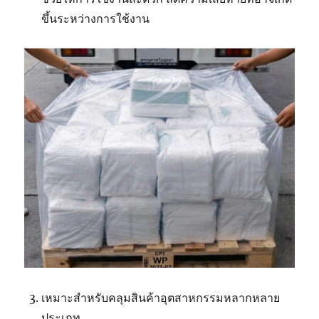
ขึ้นระหว่างการใช้งาน
เหมาะสำหรับคลุมสินค้าอุตสาหกรรมหลากหลาย
ประเภท