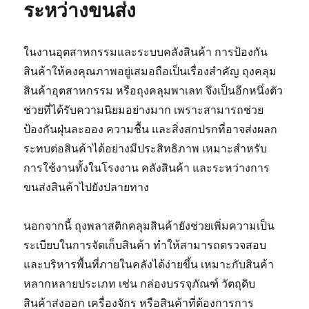
ระหว่างขนส่ง
Plastic
ในงานอุตสาหกรรมและระบบคลังสินค้า การป้องกัน
สินค้าให้คงคุณภาพอยู่เสมอถือเป็นเรื่องสำคัญ ถุงคลุม
สินค้าอุตสาหกรรม หรือถุงคลุมพาเลท จึงเป็นอีกหนึ่งตัว
ช่วยที่ได้รับความนิยมอย่างมาก เพราะสามารถช่วย
ป้องกันฝุ่นละออง ความชื้น และสิ่งสกปรกที่อาจส่งผลก
ระทบต่อสินค้าได้อย่างมีประสิทธิภาพ เหมาะสำหรับ
การใช้งานทั้งในโรงงาน คลังสินค้า และระหว่างการ
ขนส่งสินค้าไปยังปลายทาง
นอกจากนี้ ถุงพลาสติกคลุมสินค้ายังช่วยเพิ่มความเป็น
ระเบียบในการจัดเก็บสินค้า ทำให้สามารถตรวจสอบ
และบริหารพื้นที่ภายในคลังได้ง่ายขึ้น เหมาะกับสินค้า
หลากหลายประเภท เช่น กล่องบรรจุภัณฑ์ วัตถุดิบ
สินค้าส่งออก เครื่องจักร หรือสินค้าที่ต้องการการ