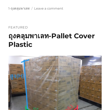
Categories
on
1-ถุงคลุมพาเลท
Leave a comment
ENDUPAK-
เอ็น
ดู
FEATURED
แพ้ค
ถุงคลุมพาเลท-Pallet Cover
Plastic