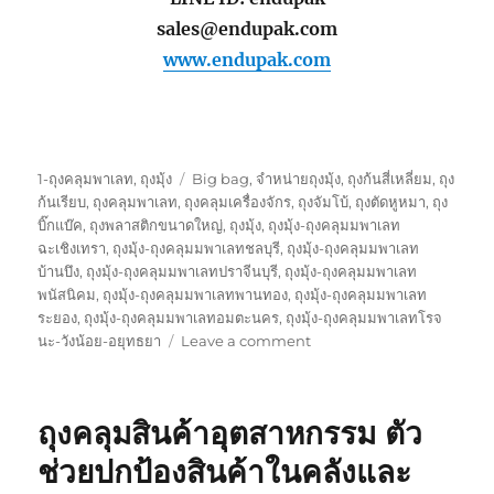
sales@endupak.com
www.endupak.com
Categories
Tags
1-ถุงคลุมพาเลท
,
ถุงมุ้ง
Big bag
,
จำหน่ายถุงมุ้ง
,
ถุงก้นสี่เหลี่ยม
,
ถุง
ก้นเรียบ
,
ถุงคลุมพาเลท
,
ถุงคลุมเครื่องจักร
,
ถุงจัมโบ้
,
ถุงตัดหูหมา
,
ถุง
บิ๊กแบ๊ค
,
ถุงพลาสติกขนาดใหญ่
,
ถุงมุ้ง
,
ถุงมุ้ง-ถุงคลุมมพาเลท
ฉะเชิงเทรา
,
ถุงมุ้ง-ถุงคลุมมพาเลทชลบุรี
,
ถุงมุ้ง-ถุงคลุมมพาเลท
บ้านบึง
,
ถุงมุ้ง-ถุงคลุมมพาเลทปราจีนบุรี
,
ถุงมุ้ง-ถุงคลุมมพาเลท
พนัสนิคม
,
ถุงมุ้ง-ถุงคลุมมพาเลทพานทอง
,
ถุงมุ้ง-ถุงคลุมมพาเลท
ระยอง
,
ถุงมุ้ง-ถุงคลุมมพาเลทอมตะนคร
,
ถุงมุ้ง-ถุงคลุมมพาเลทโรจ
on
นะ-วังน้อย-อยุทธยา
Leave a comment
ถุง
คลุม
พา
ถุงคลุมสินค้าอุตสาหกรรม ตัว
เลท-
Pallet
ช่วยปกป้องสินค้าในคลังและ
Cover