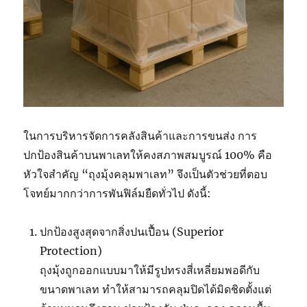
ในการบริหารจัดการคลังสินค้าและการขนส่ง การ
ปกป้องสินค้าบนพาเลทให้คงสภาพสมบูรณ์ 100% คือ
หัวใจสำคัญ “ถุงมุ้งคลุมพาเลท” จึงเป็นตัวช่วยที่ตอบ
โจทย์มากกว่าการพันฟิล์มยืดทั่วไป ดังนี้:
ปกป้องสูงสุดจากสิ่งปนเปื้อน (Superior
Protection)
ถุงมุ้งถูกออกแบบมาให้มีรูปทรงสี่เหลี่ยมพอดีกับ
ขนาดพาเลท ทำให้สามารถคลุมปิดได้มิดชิดตั้งแต่