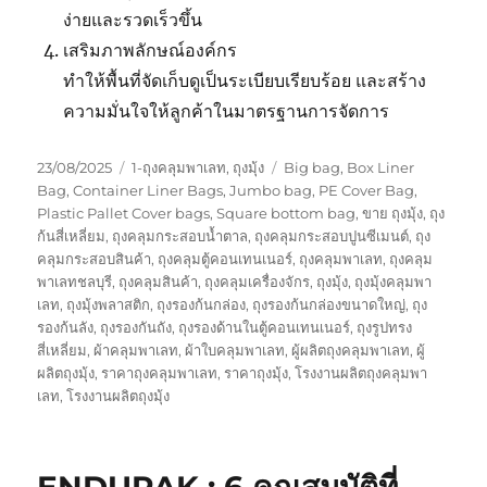
ง่ายและรวดเร็วขึ้น
เสริมภาพลักษณ์องค์กร
ทำให้พื้นที่จัดเก็บดูเป็นระเบียบเรียบร้อย และสร้าง
ความมั่นใจให้ลูกค้าในมาตรฐานการจัดการ
Posted
Categories
Tags
23/08/2025
1-ถุงคลุมพาเลท
,
ถุงมุ้ง
Big bag
,
Box Liner
on
Bag
,
Container Liner Bags
,
Jumbo bag
,
PE Cover Bag
,
Plastic Pallet Cover bags
,
Square bottom bag
,
ขาย ถุงมุ้ง
,
ถุง
ก้นสี่เหลี่ยม
,
ถุงคลุมกระสอบน้ำตาล
,
ถุงคลุมกระสอบปูนซีเมนต์
,
ถุง
คลุมกระสอบสินค้า
,
ถุงคลุมตู้คอนเทนเนอร์
,
ถุงคลุมพาเลท
,
ถุงคลุม
พาเลทชลบุรี
,
ถุงคลุมสินค้า
,
ถุงคลุมเครื่องจักร
,
ถุงมุ้ง
,
ถุงมุ้งคลุมพา
เลท
,
ถุงมุ้งพลาสติก
,
ถุงรองก้นกล่อง
,
ถุงรองก้นกล่องขนาดใหญ่
,
ถุง
รองก้นลัง
,
ถุงรองกันถัง
,
ถุงรองด้านในตู้คอนเทนเนอร์
,
ถุงรูปทรง
สี่เหลี่ยม
,
ผ้าคลุมพาเลท
,
ผ้าใบคลุมพาเลท
,
ผู้ผลิตถุงคลุมพาเลท
,
ผู้
ผลิตถุงมุ้ง
,
ราคาถุงคลุมพาเลท
,
ราคาถุงมุ้ง
,
โรงงานผลิตถุงคลุมพา
เลท
,
โรงงานผลิตถุงมุ้ง