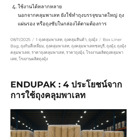
ใช้งานได้หลากหลาย
นอกจากคลุมพาเลท ยังใช้ทำถุงบรรจุขนาดใหญ่ ถุง
แผ่นรอง หรือถุงซับในกล่องได้ตามต้องการ
Posted
Categories
Tags
08/11/2025
1-ถุงคลุมพาเลท
,
ถุงคลุมสินค้า
,
ถุงมุ้ง
Box Liner
on
Bag
,
ถุงก้นสี่เหลี่ยม
,
ถุงคลุมพาเลท
,
ถุงคลุมพาเลทชลบุรี
,
ถุงมุ้ง
,
ถุงมุ้ง
คลุมพาเลท
,
ราคาถุงคลุมพาเลท
,
ราคาถุงมุ้ง
,
โรงงานผลิตถุงคลุมพา
เลท
,
โรงงานผลิตถุงมุ้ง
ENDUPAK : 4 ประโยชน์จาก
การใช้ถุงคลุมพาเลท