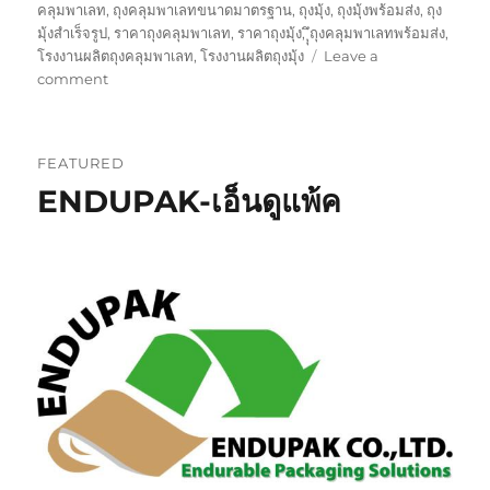
คลุมพาเลท
,
ถุงคลุมพาเลทขนาดมาตรฐาน
,
ถุงมุ้ง
,
ถุงมุ้งพร้อมส่ง
,
ถุง
มุ้งสำเร็จรูป
,
ราคาถุงคลุมพาเลท
,
ราคาถุงมุ้ง
,
ุุึถุงคลุมพาเลทพร้อมส่ง
,
โรงงานผลิตถุงคลุมพาเลท
,
โรงงานผลิตถุงมุ้ง
Leave a
on
comment
ถุง
คลุม
พา
FEATURED
เลท
ENDUPAK-เอ็นดูแพ้ค
ขนาด
มาตรฐาน