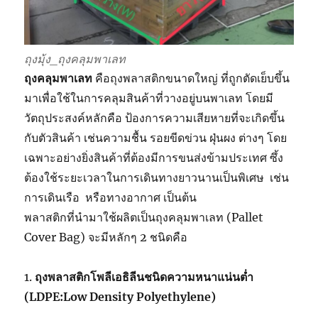
ถุงมุ้ง_ถุงคลุมพาเลท
ถุงคลุมพาเลท
คือถุงพลาสติกขนาดใหญ่ ที่ถูกตัดเย็บขึ้น
มาเพื่อใช้ในการคลุมสินค้าที่วางอยู่บนพาเลท โดยมี
วัตถุประสงค์หลักคือ ป้องการความเสียหายที่จะเกิดขึ้น
กับตัวสินค้า เช่นความชื้น รอยขีดข่วน ฝุ่นผง ต่างๆ โดย
เฉพาะอย่างยิ่งสินค้าที่ต้องมีการขนส่งข้ามประเทศ ซึ้ง
ต้องใช้ระยะเวลาในการเดินทางยาวนานเป็นพิเศษ เช่น
การเดินเรือ หรือทางอากาศ เป็นต้น
พลาสติกที่นำมาใช้ผลิตเป็นถุงคลุมพาเลท (Pallet
Cover Bag) จะมีหลักๆ 2 ชนิดคือ
1.
ถุงพลาสติกโพลีเอธิลีนชนิดความหนาแน่นต่ำ
(
LDPE:Low Density Polyethylene)