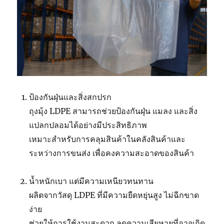
ป้องกันฝุ่นและสิ่งสกปรก
ถุงมุ้ง LDPE สามารถช่วยป้องกันฝุ่น แมลง และสิ่ง
แปลกปลอมได้อย่างมีประสิทธิภาพ
เหมาะสำหรับการคลุมสินค้าในคลังสินค้าและ
ระหว่างการขนส่ง เพื่อคงความสะอาดของสินค้า
น้ำหนักเบา แต่มีความเหนียวทนทาน
ผลิตจากวัสดุ LDPE ที่มีความยืดหยุ่นสูง ไม่ฉีกขาด
ง่าย
ช่วยให้การใช้งานสะดวก ลดความเสียหายที่อาจเกิด