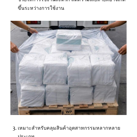
ขึ้นระหว่างการใช้งาน
เหมาะสำหรับคลุมสินค้าอุตสาหกรรมหลากหลาย
ประเภท