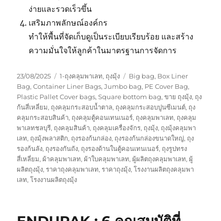
ง่ายและรวดเร็วขึ้น
เสริมภาพลักษณ์องค์กร
ทำให้พื้นที่จัดเก็บดูเป็นระเบียบเรียบร้อย และสร้าง
ความมั่นใจให้ลูกค้าในมาตรฐานการจัดการ
Posted
Categories
Tags
23/08/2025
1-ถุงคลุมพาเลท
,
ถุงมุ้ง
Big bag
,
Box Liner
on
Bag
,
Container Liner Bags
,
Jumbo bag
,
PE Cover Bag
,
Plastic Pallet Cover bags
,
Square bottom bag
,
ขาย ถุงมุ้ง
,
ถุง
ก้นสี่เหลี่ยม
,
ถุงคลุมกระสอบน้ำตาล
,
ถุงคลุมกระสอบปูนซีเมนต์
,
ถุง
คลุมกระสอบสินค้า
,
ถุงคลุมตู้คอนเทนเนอร์
,
ถุงคลุมพาเลท
,
ถุงคลุม
พาเลทชลบุรี
,
ถุงคลุมสินค้า
,
ถุงคลุมเครื่องจักร
,
ถุงมุ้ง
,
ถุงมุ้งคลุมพา
เลท
,
ถุงมุ้งพลาสติก
,
ถุงรองก้นกล่อง
,
ถุงรองก้นกล่องขนาดใหญ่
,
ถุง
รองก้นลัง
,
ถุงรองกันถัง
,
ถุงรองด้านในตู้คอนเทนเนอร์
,
ถุงรูปทรง
สี่เหลี่ยม
,
ผ้าคลุมพาเลท
,
ผ้าใบคลุมพาเลท
,
ผู้ผลิตถุงคลุมพาเลท
,
ผู้
ผลิตถุงมุ้ง
,
ราคาถุงคลุมพาเลท
,
ราคาถุงมุ้ง
,
โรงงานผลิตถุงคลุมพา
เลท
,
โรงงานผลิตถุงมุ้ง