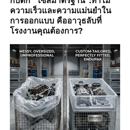
กับดัก “ไซส์มาตรฐาน”:ทำไม
ความเร็วและความแม่นยำใน
การออกแบบ คืออาวุธลับที่
โรงงานคุณต้องการ?