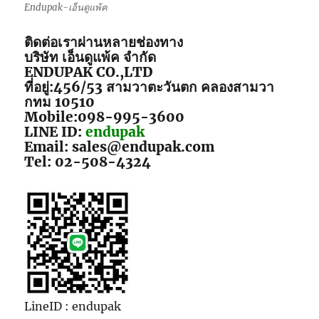
Endupak-เอ็นดูแพ้ค
ติดต่อเราผ่านหลายช่องทาง
บริษัท เอ็นดูแพ้ค จำกัด
ENDUPAK CO.,LTD
ที่อยู่:456/53 สามวาตะวันตก คลองสามวา
กทม 10510
Mobile:098-995-3600
LINE ID:
endupak
Email: sales@endupak.com
Tel: 02-508-4324
LineID : endupak