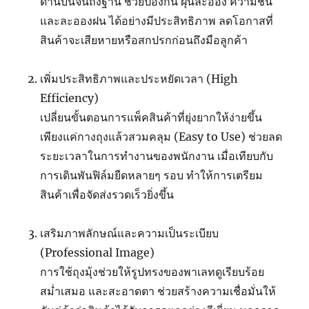
ด้านบนจนถึงฐาน ช่วยป้องกัน ฝุ่นละออง ความชื้น
และละอองฝน ได้อย่างมีประสิทธิภาพ ลดโอกาสที่
สินค้าจะเสียหายหรือสกปรกก่อนถึงมือลูกค้า
เพิ่มประสิทธิภาพและประหยัดเวลา (High
Efficiency)
เปลี่ยนขั้นตอนการแพ็คสินค้าที่ยุ่งยากให้ง่ายขึ้น
เพียงแค่กางถุงแล้วสวมคลุม (Easy to Use) ช่วยลด
ระยะเวลาในการทำงานของพนักงาน เมื่อเทียบกับ
การเดินพันฟิล์มยืดหลายๆ รอบ ทำให้การเตรียม
สินค้าเพื่อจัดส่งรวดเร็วยิ่งขึ้น
เสริมภาพลักษณ์และความเป็นระเบียบ
(Professional Image)
การใช้ถุงมุ้งช่วยให้รูปทรงของพาเลทดูเรียบร้อย
สม่ำเสมอ และสะอาดตา ช่วยสร้างความเชื่อมั่นให้