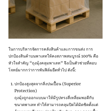
ในการบริหารจัดการคลังสินค้าและการขนส่ง การ
ปกป้องสินค้าบนพาเลทให้คงสภาพสมบูรณ์ 100% คือ
หัวใจสำคัญ “ถุงมุ้งคลุมพาเลท” จึงเป็นตัวช่วยที่ตอบ
โจทย์มากกว่าการพันฟิล์มยืดทั่วไป ดังนี้:
ปกป้องสูงสุดจากสิ่งปนเปื้อน (Superior
Protection)
ถุงมุ้งถูกออกแบบมาให้มีรูปทรงสี่เหลี่ยมพอดีกับ
ขนาดพาเลท ทำให้สามารถคลุมปิดได้มิดชิดตั้งแต่