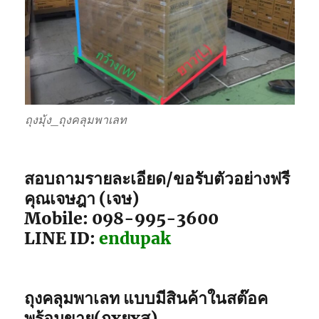
ถุงมุ้ง_ถุงคลุมพาเลท
สอบถามรายละเอียด/ขอรับตัวอย่างฟรี
คุณเจษฎา (เจษ)
Mobile: 098-995-3600
LINE ID:
endupak
ถุงคลุมพาเลท แบบมีสินค้าในสต๊อค
พร้อมขาย(กxยxส)