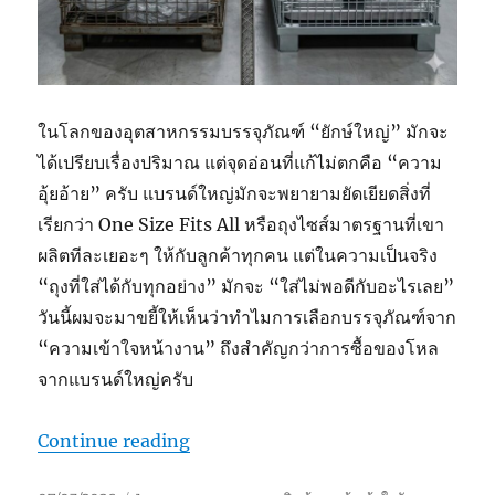
ในโลกของอุตสาหกรรมบรรจุภัณฑ์ “ยักษ์ใหญ่” มักจะ
ได้เปรียบเรื่องปริมาณ แต่จุดอ่อนที่แก้ไม่ตกคือ “ความ
อุ้ยอ้าย” ครับ แบรนด์ใหญ่มักจะพยายามยัดเยียดสิ่งที่
เรียกว่า One Size Fits All หรือถุงไซส์มาตรฐานที่เขา
ผลิตทีละเยอะๆ ให้กับลูกค้าทุกคน แต่ในความเป็นจริง
“ถุงที่ใส่ได้กับทุกอย่าง” มักจะ “ใส่ไม่พอดีกับอะไรเลย”
วันนี้ผมจะมาขยี้ให้เห็นว่าทำไมการเลือกบรรจุภัณฑ์จาก
“ความเข้าใจหน้างาน” ถึงสำคัญกว่าการซื้อของโหล
จากแบรนด์ใหญ่ครับ
“กับดัก “ไซส์มาตรฐาน”:ทำไมความเร็
Continue reading