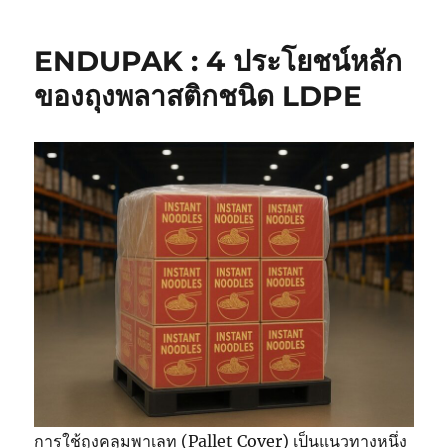
ENDUPAK : 4 ประโยชน์หลัก
ของถุงพลาสติกชนิด LDPE
การใช้ถุงคลุมพาเลท (Pallet Cover) เป็นแนวทางหนึ่ง