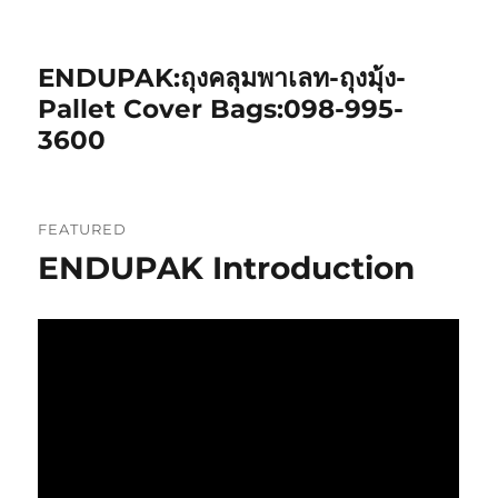
ENDUPAK:ถุงคลุมพาเลท-ถุงมุ้ง-
Pallet Cover Bags:098-995-
3600
FEATURED
ENDUPAK Introduction