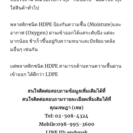
ใส่สินค้าทั่วไป
พลาสติกชนิด HDPE ป้องกันความชื้น (Moisture)และ
อากาศ (Oxygen) ผ่านเข้าออกได้แค่ระดับนึง แต่จะ
มากน้อย ช้าเร็วขึ้นอยู่กับความหนาและปัจจัยแวดล้อ
มอื่นๆ เช่นกัน
แต่พลาสติกชนิด HDPE สามารถต้านทานความชื้นผ่าน
เข้าออก ได้ดีกว่า LDPE
สนใจติดต่อสอบถามข้อมูลเพิ่มเติมได้ที่
สนใจติดต่อสอบถามรายละเอียดเพิ่มเติมได้ที่
คุณเจษฎา (เจษ)
Tel: 02-508-4324
Mobile:098-995-3600
LINE ID: endupak