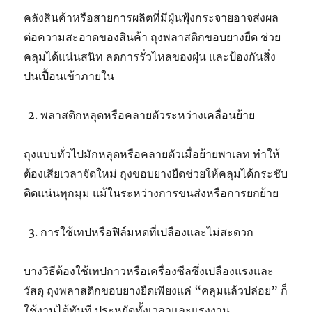
คลังสินค้าหรือสายการผลิตที่มีฝุ่นฟุ้งกระจายอาจส่งผล
ต่อความสะอาดของสินค้า ถุงพลาสติกขอบยางยืด ช่วย
คลุมได้แน่นสนิท ลดการรั่วไหลของฝุ่น และป้องกันสิ่ง
ปนเปื้อนเข้าภายใน
พลาสติกหลุดหรือคลายตัวระหว่างเคลื่อนย้าย
ถุงแบบทั่วไปมักหลุดหรือคลายตัวเมื่อย้ายพาเลท ทำให้
ต้องเสียเวลาจัดใหม่ ถุงขอบยางยืดช่วยให้คลุมได้กระชับ
ติดแน่นทุกมุม แม้ในระหว่างการขนส่งหรือการยกย้าย
การใช้เทปหรือฟิล์มหดที่เปลืองและไม่สะดวก
บางวิธีต้องใช้เทปกาวหรือเครื่องซีลซึ่งเปลืองแรงและ
วัสดุ ถุงพลาสติกขอบยางยืดเพียงแค่ “คลุมแล้วปล่อย” ก็
ใช้งานได้ทันที ประหยัดทั้งเวลาและแรงงาน