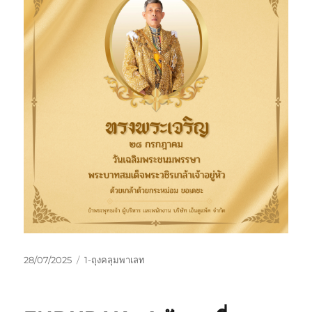
Posted
Categories
28/07/2025
1-ถุงคลุมพาเลท
on