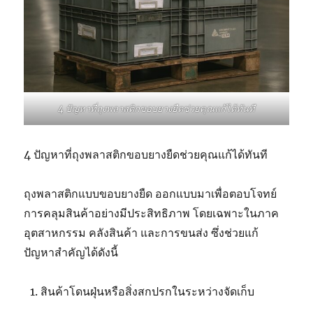
4 ปัญหาที่ถุงพลาสติกขอบยางยืดช่วยคุณแก้ได้ทันที
4 ปัญหาที่ถุงพลาสติกขอบยางยืดช่วยคุณแก้ได้ทันที
ถุงพลาสติกแบบขอบยางยืด ออกแบบมาเพื่อตอบโจทย์
การคลุมสินค้าอย่างมีประสิทธิภาพ โดยเฉพาะในภาค
อุตสาหกรรม คลังสินค้า และการขนส่ง ซึ่งช่วยแก้
ปัญหาสำคัญได้ดังนี้
สินค้าโดนฝุ่นหรือสิ่งสกปรกในระหว่างจัดเก็บ