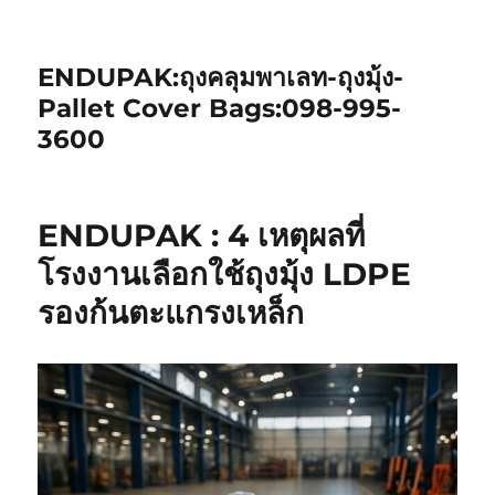
ENDUPAK:ถุงคลุมพาเลท-ถุงมุ้ง-
Pallet Cover Bags:098-995-
3600
ENDUPAK : 4 เหตุผลที่
โรงงานเลือกใช้ถุงมุ้ง LDPE
รองก้นตะแกรงเหล็ก