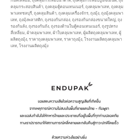
คลุมกระสอบสินค้า
,
ถุงคลุมตู้คอนเทนเนอร์
,
ถุงคลุมพาเลท
,
ถุงคลุม
พาเลทชลบุรี
,
ถุงคลุมสินค้า
,
ถุงคลุมเครื่องจักร
,
ถุงมุ้ง
,
ถุงมุ้งคลุมพา
เลท
,
ถุงมุ้งพลาสติก
,
ถุงรองก้นกล่อง
,
ถุงรองก้นกล่องขนาดใหญ่
,
ถุง
รองก้นลัง
,
ถุงรองกันถัง
,
ถุงรองด้านในตู้คอนเทนเนอร์
,
ถุงรูปทรง
สี่เหลี่ยม
,
ผ้าคลุมพาเลท
,
ผ้าใบคลุมพาเลท
,
ผู้ผลิตถุงคลุมพาเลท
,
ผู้
ผลิตถุงมุ้ง
,
ราคาถุงคลุมพาเลท
,
ราคาถุงมุ้ง
,
โรงงานผลิตถุงคลุมพา
เลท
,
โรงงานผลิตถุงมุ้ง