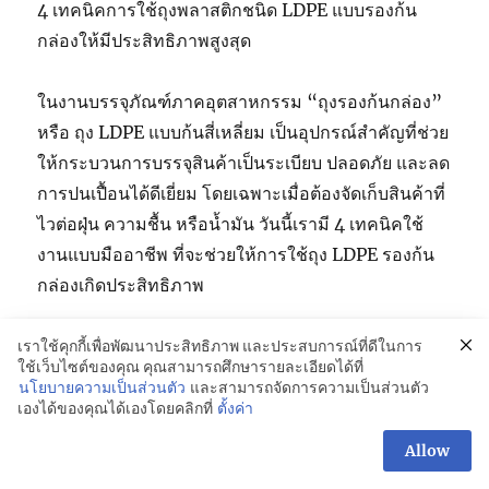
4 เทคนิคการใช้ถุงพลาสติกชนิด LDPE แบบรองก้น
กล่องให้มีประสิทธิภาพสูงสุด
ในงานบรรจุภัณฑ์ภาคอุตสาหกรรม “ถุงรองก้นกล่อง”
หรือ ถุง LDPE แบบก้นสี่เหลี่ยม เป็นอุปกรณ์สำคัญที่ช่วย
ให้กระบวนการบรรจุสินค้าเป็นระเบียบ ปลอดภัย และลด
การปนเปื้อนได้ดีเยี่ยม โดยเฉพาะเมื่อต้องจัดเก็บสินค้าที่
ไวต่อฝุ่น ความชื้น หรือน้ำมัน วันนี้เรามี 4 เทคนิคใช้
งานแบบมืออาชีพ ที่จะช่วยให้การใช้ถุง LDPE รองก้น
กล่องเกิดประสิทธิภาพ
เลือกขนาดถุงให้เหมาะกับกล่อง
เราใช้คุกกี้เพื่อพัฒนาประสิทธิภาพ และประสบการณ์ที่ดีในการ
ใช้เว็บไซต์ของคุณ คุณสามารถศึกษารายละเอียดได้ที่
นโยบายความเป็นส่วนตัว
และสามารถจัดการความเป็นส่วนตัว
การเลือกใช้ถุง LDPE ที่มีขนาด “พอดี” กับกล่อง เป็นสิ่ง
เองได้ของคุณได้เองโดยคลิกที่
ตั้งค่า
สอบถามเพิ่มเติม
แรกที่ควรใส่ใจ
Allow
• ถ้าถุงเล็กเกินไป อาจเกิดการยืด-ดึงจนฉีกขาด
OPEN
CHAT