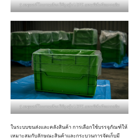
5 เหตุผลที่โรงงานเลือกใช้ถุงมุ้ง LDPE แทนฟิล์มยืดแบบเดิม
5 เหตุผลที่โรงงานเลือกใช้ถุงมุ้ง LDPE แทนฟิล์มยืดแบบเดิม
ในระบบขนส่งและคลังสินค้า การเลือกใช้บรรจุภัณฑ์ให้
เหมาะสมกับลักษณะสินค้าและกระบวนการจัดเก็บมี