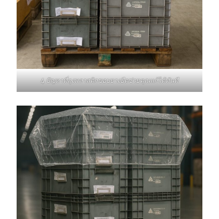
4 ปัญหาที่ถุงพลาสติกขอบยางยืดช่วยคุณแก้ได้ทันที