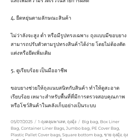
และเพิ่มความรวดเร็วในสายการผลิต
4. ยืดหยุ่นตามลักษณะสินค้า
ไม่ว่าลังจะสูง ต่ำ หรือมีรูปทรงเฉพาะ ถุงแบบมีขอบยาง
สามารถปรับตัวตามรูปทรงสินค้าได้ง่าย โดยไม่ต้องตัด
แต่งหรือยึดเพิ่มเติม
5. ดูเรียบร้อย เป็นมืออาชีพ
ขอบยางช่วยให้ถุงแนบสนิทกับสินค้า ทำให้ดูสะอาด
เรียบร้อย เหมาะสำหรับพื้นที่ที่มีการตรวจสอบคุณภาพ
หรือโชว์สินค้าในคลังเก็บอย่างเป็นระบบ
Posted
Categories
Tags
05/07/2025
1-ถุงคลุมพาเลท
,
ถุงมุ้ง
Big bag
,
Box Liner
on
Bag
,
Container Liner Bags
,
Jumbo bag
,
PE Cover Bag
,
Plastic Pallet Cover bags
,
Square bottom bag
,
ขาย ถุงมุ้ง
,
ถุง