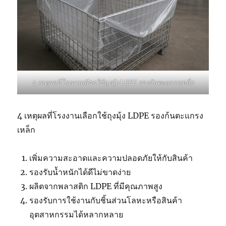
4 เหตุผลที่โรงงานเลือกใช้ถุงมุ้ง LDPE รองก้นตะแกรงเหล็ก
4 เหตุผลที่โรงงานเลือกใช้ถุงมุ้ง LDPE รองก้นตะแกรง
เหล็ก
เพิ่มความสะอาดและความปลอดภัยให้กับสินค้า
รองรับน้ำหนักได้ดีไม่ขาดง่าย
ผลิตจากพลาสติก LDPE ที่มีคุณภาพสูง
รองรับการใช้งานกับชิ้นส่วนโลหะหรือสินค้า
อุตสาหกรรมได้หลากหลาย