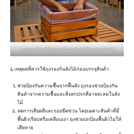
4 เหตุผลที่ควรใช้ถุงพลาสติกรองก้นลังไม้ก่อนบรรจุสินค้า
4 เหตุผลที่ควรใช้ถุงรองก้นลังไม้ก่อนบรรจุสินค้า
ช่วยป้องกันความชื้นจากพื้นลัง ถุงรองช่วยป้องกัน
สินค้าจากความชื้นและสิ่งสกปรกที่อาจสะสมในลัง
ไม้
ลดการเสียดสีและรอยขีดข่วน โดยเฉพาะสินค้าที่มี
พื้นผิวเรียบหรือเคลือบเงา ถุงช่วยปกป้องพื้นผิวไม่ให้
เสียหาย