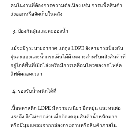
คนในงานที่ต้องการความต่อเนื่อง เช่น การแพ็คสินค้า
ส่งออกหรือจัดเก็บในคลัง
ป้องกันฝุ่นและละอองน้ำ
แม้จะมีรูระบายอากาศ แต่ถุง LDPE ยังสามารถป้องกัน
ฝุ่นละอองและน้ำกระเด็นได้ดี เหมาะสำหรับคลังสินค้าที่
อยู่ใกล้พื้นที่เปิดโล่งหรือมีการเคลื่อนไหวของรถโฟล์ค
ลิฟต์ตลอดเวลา
รองรับน้ำหนักได้ดี
เนื้อพลาสติก LDPE มีความเหนียว ยืดหยุ่น และทนต่อ
แรงดึง จึงไม่ขาดง่ายเมื่อต้องคลุมสินค้าน้ำหนักมาก
หรือมีมุมแหลมจากกล่องกระดาษหรือสินค้าภายใน