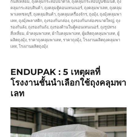
ก้นสี่เหลี่ยม
,
ถุงคลุมกระสอบน้ำตาล
,
ถุงคลุมกระสอบปูนซีเมนต์
,
ถุง
คลุมกระสอบสินค้า
,
ถุงคลุมตู้คอนเทนเนอร์
,
ถุงคลุมพาเลท
,
ถุงคลุม
พาเลทชลบุรี
,
ถุงคลุมสินค้า
,
ถุงคลุมเครื่องจักร
,
ถุงมุ้ง
,
ถุงมุ้งคลุมพา
เลท
,
ถุงมุ้งพลาสติก
,
ถุงรองก้นกล่อง
,
ถุงรองก้นกล่องขนาดใหญ่
,
ถุง
รองก้นลัง
,
ถุงรองกันถัง
,
ถุงรองด้านในตู้คอนเทนเนอร์
,
ถุงรูปทรง
สี่เหลี่ยม
,
ผ้าคลุมพาเลท
,
ผ้าใบคลุมพาเลท
,
ผู้ผลิตถุงคลุมพาเลท
,
ผู้
ผลิตถุงมุ้ง
,
ราคาถุงคลุมพาเลท
,
ราคาถุงมุ้ง
,
โรงงานผลิตถุงคลุมพา
เลท
,
โรงงานผลิตถุงมุ้ง
ENDUPAK : 5 เหตุผลที่
โรงงานชั้นนำเลือกใช้ถุงคลุมพา
เลท