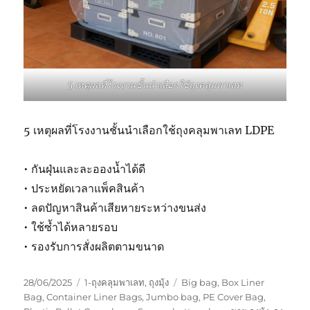
5 เหตุผลที่โรงงานชั้นนำเลือกใช้ถุงคลุมพาเลท
5 เหตุผลที่โรงงานชั้นนำเลือกใช้ถุงคลุมพาเลท LDPE
• กันฝุ่นและละอองน้ำได้ดี
• ประหยัดเวลาแพ็คสินค้า
• ลดปัญหาสินค้าเสียหายระหว่างขนส่ง
• ใช้ซ้ำได้หลายรอบ
• รองรับการสั่งผลิตตามขนาด
Posted
Categories
Tags
28/06/2025
1-ถุงคลุมพาเลท
,
ถุงมุ้ง
Big bag
,
Box Liner
on
Bag
,
Container Liner Bags
,
Jumbo bag
,
PE Cover Bag
,