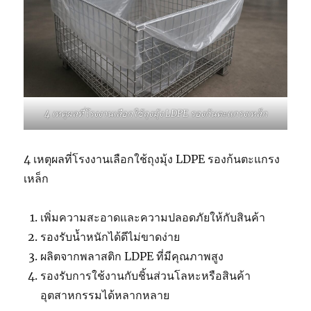
4 เหตุผลที่โรงงานเลือกใช้ถุงมุ้ง LDPE รองก้นตะแกรงเหล็ก
4 เหตุผลที่โรงงานเลือกใช้ถุงมุ้ง LDPE รองก้นตะแกรง
เหล็ก
เพิ่มความสะอาดและความปลอดภัยให้กับสินค้า
รองรับน้ำหนักได้ดีไม่ขาดง่าย
ผลิตจากพลาสติก LDPE ที่มีคุณภาพสูง
รองรับการใช้งานกับชิ้นส่วนโลหะหรือสินค้า
อุตสาหกรรมได้หลากหลาย