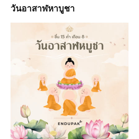
วันอาสาฬหาบูชา