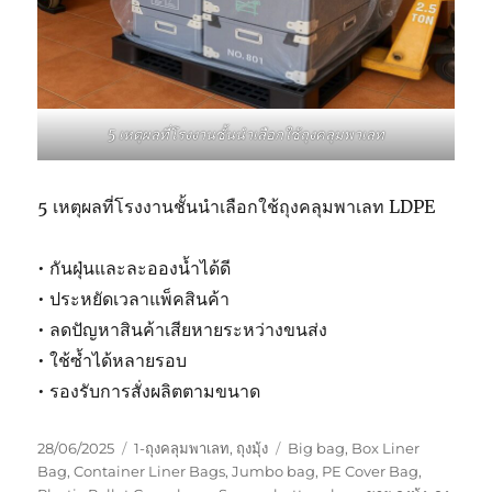
5 เหตุผลที่โรงงานชั้นนำเลือกใช้ถุงคลุมพาเลท
5 เหตุผลที่โรงงานชั้นนำเลือกใช้ถุงคลุมพาเลท LDPE
• กันฝุ่นและละอองน้ำได้ดี
• ประหยัดเวลาแพ็คสินค้า
• ลดปัญหาสินค้าเสียหายระหว่างขนส่ง
• ใช้ซ้ำได้หลายรอบ
• รองรับการสั่งผลิตตามขนาด
Posted
Categories
Tags
28/06/2025
1-ถุงคลุมพาเลท
,
ถุงมุ้ง
Big bag
,
Box Liner
on
Bag
,
Container Liner Bags
,
Jumbo bag
,
PE Cover Bag
,