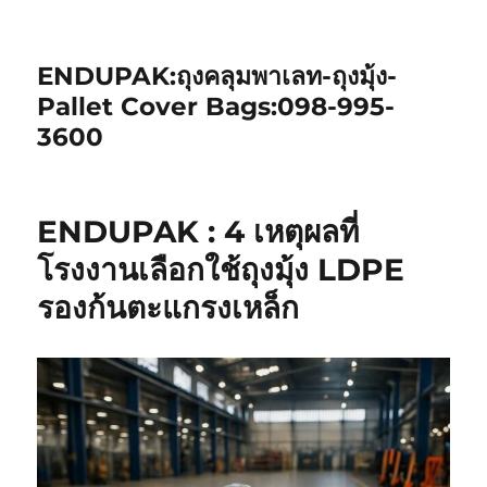
ENDUPAK:ถุงคลุมพาเลท-ถุงมุ้ง-
Pallet Cover Bags:098-995-
3600
ENDUPAK : 4 เหตุผลที่
โรงงานเลือกใช้ถุงมุ้ง LDPE
รองก้นตะแกรงเหล็ก