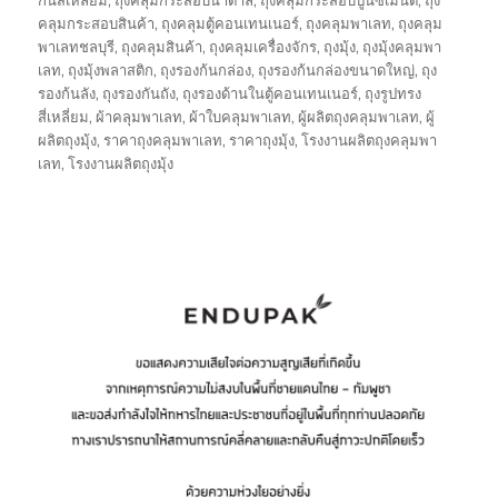
คลุมกระสอบสินค้า
,
ถุงคลุมตู้คอนเทนเนอร์
,
ถุงคลุมพาเลท
,
ถุงคลุม
พาเลทชลบุรี
,
ถุงคลุมสินค้า
,
ถุงคลุมเครื่องจักร
,
ถุงมุ้ง
,
ถุงมุ้งคลุมพา
เลท
,
ถุงมุ้งพลาสติก
,
ถุงรองก้นกล่อง
,
ถุงรองก้นกล่องขนาดใหญ่
,
ถุง
รองก้นลัง
,
ถุงรองกันถัง
,
ถุงรองด้านในตู้คอนเทนเนอร์
,
ถุงรูปทรง
สี่เหลี่ยม
,
ผ้าคลุมพาเลท
,
ผ้าใบคลุมพาเลท
,
ผู้ผลิตถุงคลุมพาเลท
,
ผู้
ผลิตถุงมุ้ง
,
ราคาถุงคลุมพาเลท
,
ราคาถุงมุ้ง
,
โรงงานผลิตถุงคลุมพา
เลท
,
โรงงานผลิตถุงมุ้ง