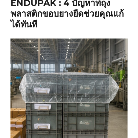
ENDUPAK : 4 ปัญหาที่ถุง
พลาสติกขอบยางยืดช่วยคุณแก้
ได้ทันที