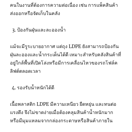
คนในงานที่ต้องการความต่อเนื่อง เช่น การแพ็คสินค้า
ส่งออกหรือจัดเก็บในคลัง
ป้องกันฝุ่นและละอองน้ำ
แม้จะมีรูระบายอากาศ แต่ถุง LDPE ยังสามารถป้องกัน
ฝุ่นละอองและน้ำกระเด็นได้ดี เหมาะสำหรับคลังสินค้าที่
อยู่ใกล้พื้นที่เปิดโล่งหรือมีการเคลื่อนไหวของรถโฟล์ค
ลิฟต์ตลอดเวลา
รองรับน้ำหนักได้ดี
เนื้อพลาสติก LDPE มีความเหนียว ยืดหยุ่น และทนต่อ
แรงดึง จึงไม่ขาดง่ายเมื่อต้องคลุมสินค้าน้ำหนักมาก
หรือมีมุมแหลมจากกล่องกระดาษหรือสินค้าภายใน