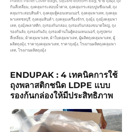
Plastic Pallet Cover bags
,
Square bottom bag
,
ขาย ถุงมุ้ง
,
ถุง
ก้นสี่เหลี่ยม
,
ถุงคลุมกระสอบน้ำตาล
,
ถุงคลุมกระสอบปูนซีเมนต์
,
ถุง
คลุมกระสอบสินค้า
,
ถุงคลุมตู้คอนเทนเนอร์
,
ถุงคลุมพาเลท
,
ถุงคลุม
พาเลทชลบุรี
,
ถุงคลุมสินค้า
,
ถุงคลุมเครื่องจักร
,
ถุงมุ้ง
,
ถุงมุ้งคลุมพา
เลท
,
ถุงมุ้งพลาสติก
,
ถุงรองก้นกล่อง
,
ถุงรองก้นกล่องขนาดใหญ่
,
ถุง
รองก้นลัง
,
ถุงรองกันถัง
,
ถุงรองด้านในตู้คอนเทนเนอร์
,
ถุงรูปทรง
สี่เหลี่ยม
,
ผ้าคลุมพาเลท
,
ผ้าใบคลุมพาเลท
,
ผู้ผลิตถุงคลุมพาเลท
,
ผู้
ผลิตถุงมุ้ง
,
ราคาถุงคลุมพาเลท
,
ราคาถุงมุ้ง
,
โรงงานผลิตถุงคลุมพา
เลท
,
โรงงานผลิตถุงมุ้ง
ENDUPAK : 4 เทคนิคการใช้
ถุงพลาสติกชนิด LDPE แบบ
รองก้นกล่องให้มีประสิทธิภาพ