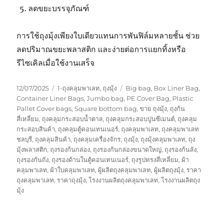
ลดขยะบรรจุภัณฑ์
การใช้ถุงมุ้งเพียงใบเดียวแทนการพันฟิล์มหลายชั้น ช่วย
ลดปริมาณขยะพลาสติก และง่ายต่อการแยกทิ้งหรือ
รีไซเคิลเมื่อใช้งานเสร็จ
Posted
Categories
Tags
12/07/2025
1-ถุงคลุมพาเลท
,
ถุงมุ้ง
Big bag
,
Box Liner Bag
,
on
Container Liner Bags
,
Jumbo bag
,
PE Cover Bag
,
Plastic
Pallet Cover bags
,
Square bottom bag
,
ขาย ถุงมุ้ง
,
ถุงก้น
สี่เหลี่ยม
,
ถุงคลุมกระสอบน้ำตาล
,
ถุงคลุมกระสอบปูนซีเมนต์
,
ถุงคลุม
กระสอบสินค้า
,
ถุงคลุมตู้คอนเทนเนอร์
,
ถุงคลุมพาเลท
,
ถุงคลุมพาเลท
ชลบุรี
,
ถุงคลุมสินค้า
,
ถุงคลุมเครื่องจักร
,
ถุงมุ้ง
,
ถุงมุ้งคลุมพาเลท
,
ถุง
มุ้งพลาสติก
,
ถุงรองก้นกล่อง
,
ถุงรองก้นกล่องขนาดใหญ่
,
ถุงรองก้นลัง
,
ถุงรองกันถัง
,
ถุงรองด้านในตู้คอนเทนเนอร์
,
ถุงรูปทรงสี่เหลี่ยม
,
ผ้า
คลุมพาเลท
,
ผ้าใบคลุมพาเลท
,
ผู้ผลิตถุงคลุมพาเลท
,
ผู้ผลิตถุงมุ้ง
,
ราคา
ถุงคลุมพาเลท
,
ราคาถุงมุ้ง
,
โรงงานผลิตถุงคลุมพาเลท
,
โรงงานผลิตถุง
มุ้ง