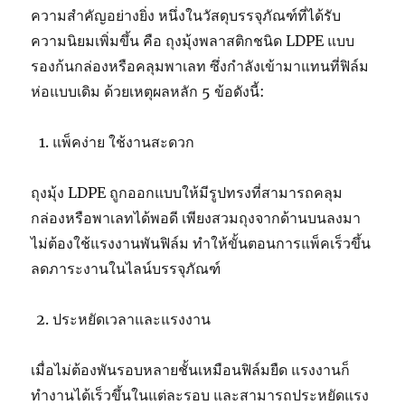
ความสำคัญอย่างยิ่ง หนึ่งในวัสดุบรรจุภัณฑ์ที่ได้รับ
ความนิยมเพิ่มขึ้น คือ ถุงมุ้งพลาสติกชนิด LDPE แบบ
รองก้นกล่องหรือคลุมพาเลท ซึ่งกำลังเข้ามาแทนที่ฟิล์ม
ห่อแบบเดิม ด้วยเหตุผลหลัก 5 ข้อดังนี้:
แพ็คง่าย ใช้งานสะดวก
ถุงมุ้ง LDPE ถูกออกแบบให้มีรูปทรงที่สามารถคลุม
กล่องหรือพาเลทได้พอดี เพียงสวมถุงจากด้านบนลงมา
ไม่ต้องใช้แรงงานพันฟิล์ม ทำให้ขั้นตอนการแพ็คเร็วขึ้น
ลดภาระงานในไลน์บรรจุภัณฑ์
ประหยัดเวลาและแรงงาน
เมื่อไม่ต้องพันรอบหลายชั้นเหมือนฟิล์มยืด แรงงานก็
ทำงานได้เร็วขึ้นในแต่ละรอบ และสามารถประหยัดแรง