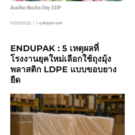
Asalha Bucha Day EDP
Posted
Categories
10/07/2025
1-ถุงคลุมพาเลท
on
ENDUPAK : 5 เหตุผลที่
โรงงานยุคใหม่เลือกใช้ถุงมุ้ง
พลาสติก LDPE แบบขอบยาง
ยืด