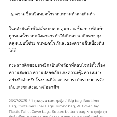
ความชื้นหรือหยดน้ำจากเพดานทำลายสินค้า
ในคลังสินค้าที่ไม่มีระบบควบคุมความชื้น การที่สินค้า
ถูกหยดน้ำจากหลังคาอาจทำให้เกิดความเสียหาย ถุง
คลุมแบบนี้ช่วย กันหยดน้ำ กันละอองความชื้นเบื้องต้น
ได้ดี
ถุงพลาสติกขอบยางยืด เป็นตัวเลือกที่ตอบโจทย์ทั้งเรื่อง
ความสะดวก ความปลอดภัย และความคุ้มค่า เหมาะ
อย่างยิ่งสำหรับโรงงานที่ต้องการยกระดับระบบการจัด
เก็บและขนส่งอย่างมืออาชีพ
Posted
Categories
Tags
26/07/2025
1-ถุงคลุมพาเลท
,
ถุงมุ้ง
Big bag
,
Box Liner
on
Bag
,
Container Liner Bags
,
Jumbo bag
,
PE Cover Bag
,
Plastic Pallet Cover bags
,
Square bottom bag
,
ขาย ถุงมุ้ง
,
ถุง
ก้นสี่เหลี่ยม
,
ถุงคลุมกระสอบน้ำตาล
,
ถุงคลุมกระสอบปูนซีเมนต์
,
ถุง