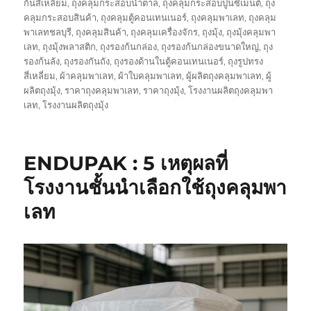
ก้นสี่เหลี่ยม
,
ถุงคลุมกระสอบน้ำตาล
,
ถุงคลุมกระสอบปูนซีเมนต์
,
ถุง
คลุมกระสอบสินค้า
,
ถุงคลุมตู้คอนเทนเนอร์
,
ถุงคลุมพาเลท
,
ถุงคลุม
พาเลทชลบุรี
,
ถุงคลุมสินค้า
,
ถุงคลุมเครื่องจักร
,
ถุงมุ้ง
,
ถุงมุ้งคลุมพา
เลท
,
ถุงมุ้งพลาสติก
,
ถุงรองก้นกล่อง
,
ถุงรองก้นกล่องขนาดใหญ่
,
ถุง
รองก้นลัง
,
ถุงรองกันถัง
,
ถุงรองด้านในตู้คอนเทนเนอร์
,
ถุงรูปทรง
สี่เหลี่ยม
,
ผ้าคลุมพาเลท
,
ผ้าใบคลุมพาเลท
,
ผู้ผลิตถุงคลุมพาเลท
,
ผู้
ผลิตถุงมุ้ง
,
ราคาถุงคลุมพาเลท
,
ราคาถุงมุ้ง
,
โรงงานผลิตถุงคลุมพา
เลท
,
โรงงานผลิตถุงมุ้ง
ENDUPAK : 5 เหตุผลที่
โรงงานชั้นนำเลือกใช้ถุงคลุมพา
เลท