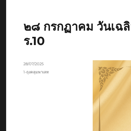
๒๘ กรกฏาคม วันเฉ
ร.10
Posted
28/07/2025
on
Categories
1-ถุงคลุมพาเลท