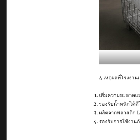
4 เหตุผลที่โรงงาน
เพิ่มความสะอาดแล
รองรับน้ำหนักได้ดี
ผลิตจากพลาสติก L
รองรับการใช้งานก