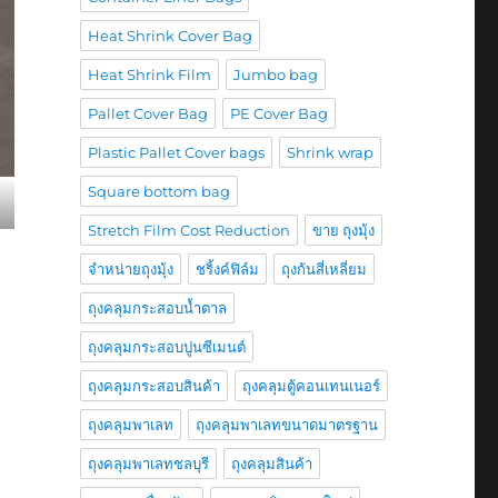
Heat Shrink Cover Bag
Heat Shrink Film
Jumbo bag
Pallet Cover Bag
PE Cover Bag
Plastic Pallet Cover bags
Shrink wrap
Square bottom bag
Stretch Film Cost Reduction
ขาย ถุงมุ้ง
จำหน่ายถุงมุ้ง
ชริ้งค์ฟิล์ม
ถุงก้นสี่เหลี่ยม
ถุงคลุมกระสอบน้ำตาล
ถุงคลุมกระสอบปูนซีเมนต์
ถุงคลุมกระสอบสินค้า
ถุงคลุมตู้คอนเทนเนอร์
ถุงคลุมพาเลท
ถุงคลุมพาเลทขนาดมาตรฐาน
ถุงคลุมพาเลทชลบุรี
ถุงคลุมสินค้า