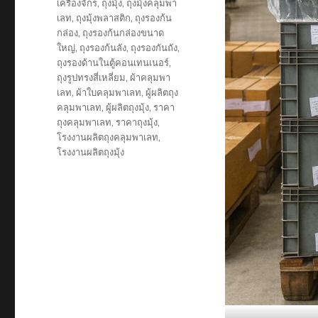
เครื่องจักร
,
ถุงมุ้ง
,
ถุงมุ้งคลุมพา
เลท
,
ถุงมุ้งพลาสติก
,
ถุงรองก้น
กล่อง
,
ถุงรองก้นกล่องขนาด
ใหญ่
,
ถุงรองก้นลัง
,
ถุงรองกันถัง
,
ถุงรองด้านในตู้คอนเทนเนอร์
,
ถุงรูปทรงสี่เหลี่ยม
,
ผ้าคลุมพา
เลท
,
ผ้าใบคลุมพาเลท
,
ผู้ผลิตถุง
คลุมพาเลท
,
ผู้ผลิตถุงมุ้ง
,
ราคา
ถุงคลุมพาเลท
,
ราคาถุงมุ้ง
,
โรงงานผลิตถุงคลุมพาเลท
,
โรงงานผลิตถุงมุ้ง