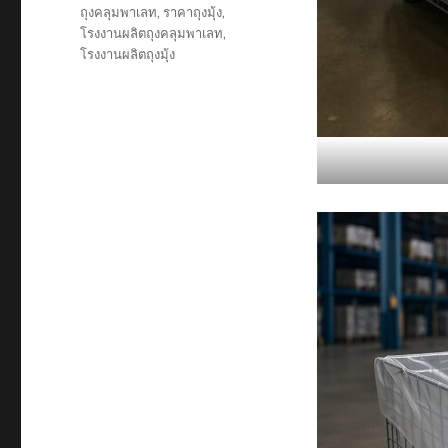
ถุงคลุมพาเลท
,
ราคาถุงมุ้ง
,
โรงงานผลิตถุงคลุมพาเลท
,
โรงงานผลิตถุงมุ้ง