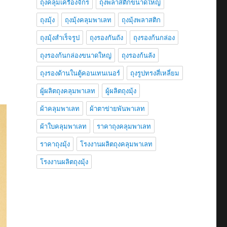
ถุงคลุมเครื่องจักร
ถุงพลาสติกขนาดใหญ่
ถุงมุ้ง
ถุงมุ้งคลุมพาเลท
ถุงมุ้งพลาสติก
ถุงมุ้งสำเร็จรูป
ถุงรองกันถัง
ถุงรองก้นกล่อง
ถุงรองก้นกล่องขนาดใหญ่
ถุงรองก้นลัง
ถุงรองด้านในตู้คอนเทนเนอร์
ถุงรูปทรงสี่เหลี่ยม
ผู้ผลิตถุงคลุมพาเลท
ผู้ผลิตถุงมุ้ง
ผ้าคลุมพาเลท
ผ้าตาข่ายพันพาเลท
ผ้าใบคลุมพาเลท
ราคาถุงคลุมพาเลท
ราคาถุงมุ้ง
โรงงานผลิตถุงคลุมพาเลท
โรงงานผลิตถุงมุ้ง