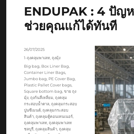
ENDUPAK : 4 ปัญหา
ช่วยคุณแก้ได้ทันที
Posted
26/07/2025
on
Categories
1-ถุงคลุมพาเลท
,
ถุงมุ้ง
Tags
Big bag
,
Box Liner Bag
,
Container Liner Bags
,
Jumbo bag
,
PE Cover Bag
,
Plastic Pallet Cover bags
,
Square bottom bag
,
ขาย ถุง
มุ้ง
,
ถุงก้นสี่เหลี่ยม
,
ถุงคลุม
กระสอบน้ำตาล
,
ถุงคลุมกระสอบ
ปูนซีเมนต์
,
ถุงคลุมกระสอบ
สินค้า
,
ถุงคลุมตู้คอนเทนเนอร์
,
ถุงคลุมพาเลท
,
ถุงคลุมพาเลท
ชลบุรี
,
ถุงคลุมสินค้า
,
ถุงคลุม