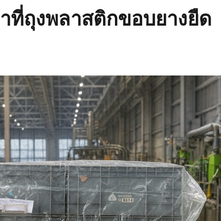
ที่ถุงพลาสติกขอบยางยืด