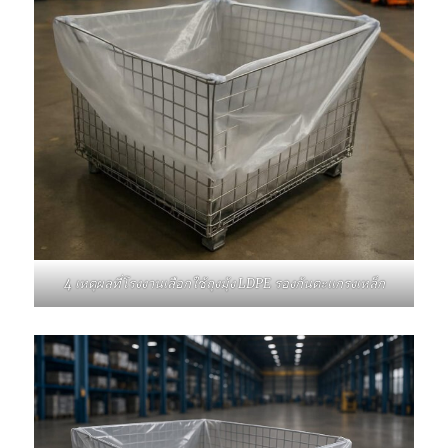
4 เหตุผลที่โรงงานเลือกใช้ถุงมุ้ง LDPE รองก้นตะแกรงเหล็ก