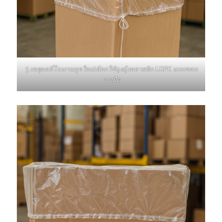
5 เหตุผลที่โรงงานยุคใหม่เลือกใช้ถุงมุ้งพลาสติก LDPE แบบขอบ
ยางยืด