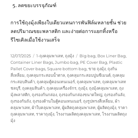
ลดขยะบรรจุภัณฑ์
การใช้ถุงมุ้งเพียงใบเดียวแทนการพันฟิล์มหลายชั้น ช่วย
ลดปริมาณขยะพลาสติก และง่ายต่อการแยกทิ้งหรือ
รีไซเคิลเมื่อใช้งานเสร็จ
Posted
Categories
Tags
12/07/2025
1-ถุงคลุมพาเลท
,
ถุงมุ้ง
Big bag
,
Box Liner Bag
,
on
Container Liner Bags
,
Jumbo bag
,
PE Cover Bag
,
Plastic
Pallet Cover bags
,
Square bottom bag
,
ขาย ถุงมุ้ง
,
ถุงก้น
สี่เหลี่ยม
,
ถุงคลุมกระสอบน้ำตาล
,
ถุงคลุมกระสอบปูนซีเมนต์
,
ถุงคลุม
กระสอบสินค้า
,
ถุงคลุมตู้คอนเทนเนอร์
,
ถุงคลุมพาเลท
,
ถุงคลุมพาเลท
ชลบุรี
,
ถุงคลุมสินค้า
,
ถุงคลุมเครื่องจักร
,
ถุงมุ้ง
,
ถุงมุ้งคลุมพาเลท
,
ถุง
มุ้งพลาสติก
,
ถุงรองก้นกล่อง
,
ถุงรองก้นกล่องขนาดใหญ่
,
ถุงรองก้นลัง
,
ถุงรองกันถัง
,
ถุงรองด้านในตู้คอนเทนเนอร์
,
ถุงรูปทรงสี่เหลี่ยม
,
ผ้า
คลุมพาเลท
,
ผ้าใบคลุมพาเลท
,
ผู้ผลิตถุงคลุมพาเลท
,
ผู้ผลิตถุงมุ้ง
,
ราคา
ถุงคลุมพาเลท
,
ราคาถุงมุ้ง
,
โรงงานผลิตถุงคลุมพาเลท
,
โรงงานผลิตถุง
มุ้ง