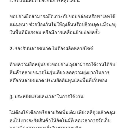
1. รัดแน่นพอดี ป้องกันการหลุดเลื่อน
ขอบยางยืดสามารถยึดเกาะกับขอบกล่องหรือพาเลทได้
แน่นหนา ช่วยป้องกันไม่ให้ถุงลื่นหรือปลิวหลุด แม้จะอยู่
ในพื้นที่มีแรงลม หรือมีการเคลื่อนย้ายบ่อยครั้ง
2. รองรับหลายขนาด ไม่ต้องผลิตหลายไซซ์
ด้วยความยืดหยุ่นของขอบยาง ถุงสามารถใช้งานได้กับ
สินค้าหลายขนาดในรุ่นเดียว ลดความยุ่งยากในการ
สต๊อกหลายขนาด ประหยัดต้นทุนและพื้นที่เก็บของ
3. ประหยัดแรงและเวลาในการใช้งาน
ไม่ต้องใช้เชือกหรือสายรัดเพิ่มเติม เพียงคลี่ถุงแล้วคลุม
ลงไป ยางจะรัดสินค้าให้อัตโนมัติ ลดเวลาการจัดเก็บ