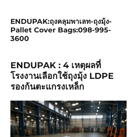
ENDUPAK:ถุงคลุมพาเลท-ถุงมุ้ง-
Pallet Cover Bags:098-995-
3600
ENDUPAK : 4 เหตุผลที่
โรงงานเลือกใช้ถุงมุ้ง LDPE
รองก้นตะแกรงเหล็ก