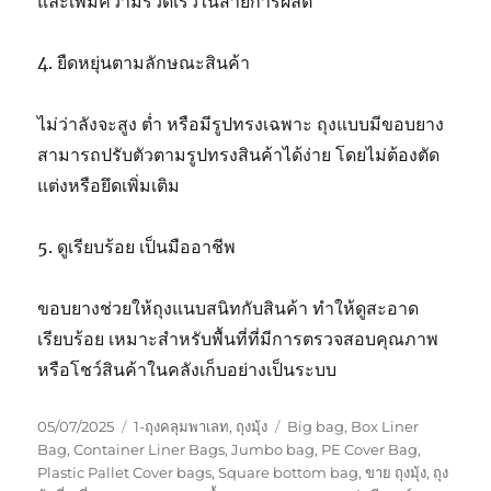
และเพิ่มความรวดเร็วในสายการผลิต
4. ยืดหยุ่นตามลักษณะสินค้า
ไม่ว่าลังจะสูง ต่ำ หรือมีรูปทรงเฉพาะ ถุงแบบมีขอบยาง
สามารถปรับตัวตามรูปทรงสินค้าได้ง่าย โดยไม่ต้องตัด
แต่งหรือยึดเพิ่มเติม
5. ดูเรียบร้อย เป็นมืออาชีพ
ขอบยางช่วยให้ถุงแนบสนิทกับสินค้า ทำให้ดูสะอาด
เรียบร้อย เหมาะสำหรับพื้นที่ที่มีการตรวจสอบคุณภาพ
หรือโชว์สินค้าในคลังเก็บอย่างเป็นระบบ
Posted
Categories
Tags
05/07/2025
1-ถุงคลุมพาเลท
,
ถุงมุ้ง
Big bag
,
Box Liner
on
Bag
,
Container Liner Bags
,
Jumbo bag
,
PE Cover Bag
,
Plastic Pallet Cover bags
,
Square bottom bag
,
ขาย ถุงมุ้ง
,
ถุง