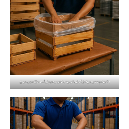
4 เหตุผลที่ควรใช้ถุงพลาสติกรองก้นลังไม้ก่อนบรรจุสินค้า