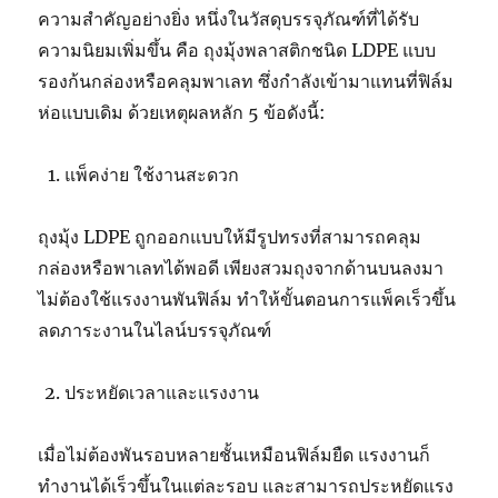
ความสำคัญอย่างยิ่ง หนึ่งในวัสดุบรรจุภัณฑ์ที่ได้รับ
ความนิยมเพิ่มขึ้น คือ ถุงมุ้งพลาสติกชนิด LDPE แบบ
รองก้นกล่องหรือคลุมพาเลท ซึ่งกำลังเข้ามาแทนที่ฟิล์ม
ห่อแบบเดิม ด้วยเหตุผลหลัก 5 ข้อดังนี้:
แพ็คง่าย ใช้งานสะดวก
ถุงมุ้ง LDPE ถูกออกแบบให้มีรูปทรงที่สามารถคลุม
กล่องหรือพาเลทได้พอดี เพียงสวมถุงจากด้านบนลงมา
ไม่ต้องใช้แรงงานพันฟิล์ม ทำให้ขั้นตอนการแพ็คเร็วขึ้น
ลดภาระงานในไลน์บรรจุภัณฑ์
ประหยัดเวลาและแรงงาน
เมื่อไม่ต้องพันรอบหลายชั้นเหมือนฟิล์มยืด แรงงานก็
ทำงานได้เร็วขึ้นในแต่ละรอบ และสามารถประหยัดแรง