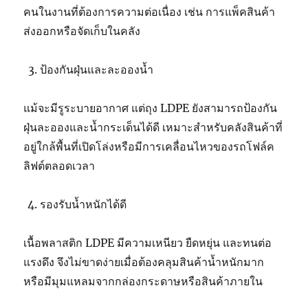
คนในงานที่ต้องการความต่อเนื่อง เช่น การแพ็คสินค้า
ส่งออกหรือจัดเก็บในคลัง
ป้องกันฝุ่นและละอองน้ำ
แม้จะมีรูระบายอากาศ แต่ถุง LDPE ยังสามารถป้องกัน
ฝุ่นละอองและน้ำกระเด็นได้ดี เหมาะสำหรับคลังสินค้าที่
อยู่ใกล้พื้นที่เปิดโล่งหรือมีการเคลื่อนไหวของรถโฟล์ค
ลิฟต์ตลอดเวลา
รองรับน้ำหนักได้ดี
เนื้อพลาสติก LDPE มีความเหนียว ยืดหยุ่น และทนต่อ
แรงดึง จึงไม่ขาดง่ายเมื่อต้องคลุมสินค้าน้ำหนักมาก
หรือมีมุมแหลมจากกล่องกระดาษหรือสินค้าภายใน