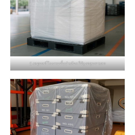
5 เหตุผลที่โรงงานชั้นนำเลือกใช้ถุงคลุมพาเลท