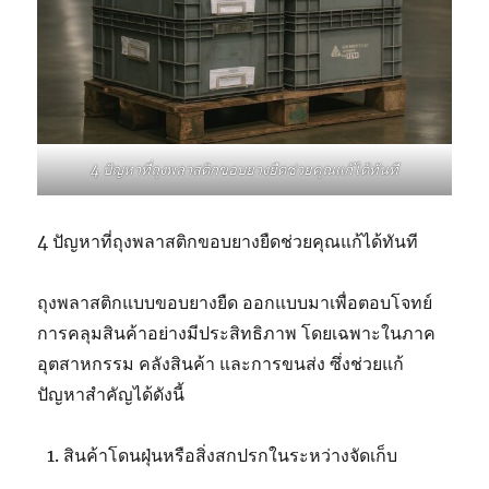
4 ปัญหาที่ถุงพลาสติกขอบยางยืดช่วยคุณแก้ได้ทันที
4 ปัญหาที่ถุงพลาสติกขอบยางยืดช่วยคุณแก้ได้ทันที
ถุงพลาสติกแบบขอบยางยืด ออกแบบมาเพื่อตอบโจทย์
การคลุมสินค้าอย่างมีประสิทธิภาพ โดยเฉพาะในภาค
อุตสาหกรรม คลังสินค้า และการขนส่ง ซึ่งช่วยแก้
ปัญหาสำคัญได้ดังนี้
สินค้าโดนฝุ่นหรือสิ่งสกปรกในระหว่างจัดเก็บ