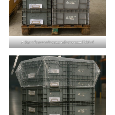
4 ปัญหาที่ถุงพลาสติกขอบยางยืดช่วยคุณแก้ได้ทันที