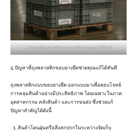
4 ปัญหาที่ถุงพลาสติกขอบยางยืดช่วยคุณแก้ได้ทันที
4 ปัญหาที่ถุงพลาสติกขอบยางยืดช่วยคุณแก้ได้ทันที
ถุงพลาสติกแบบขอบยางยืด ออกแบบมาเพื่อตอบโจทย์
การคลุมสินค้าอย่างมีประสิทธิภาพ โดยเฉพาะในภาค
อุตสาหกรรม คลังสินค้า และการขนส่ง ซึ่งช่วยแก้
ปัญหาสำคัญได้ดังนี้
สินค้าโดนฝุ่นหรือสิ่งสกปรกในระหว่างจัดเก็บ