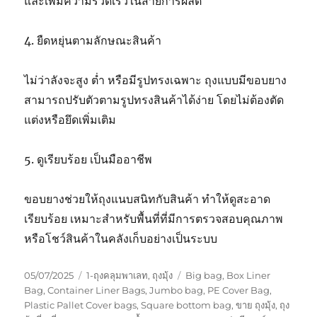
และเพิ่มความรวดเร็วในสายการผลิต
4. ยืดหยุ่นตามลักษณะสินค้า
ไม่ว่าลังจะสูง ต่ำ หรือมีรูปทรงเฉพาะ ถุงแบบมีขอบยาง
สามารถปรับตัวตามรูปทรงสินค้าได้ง่าย โดยไม่ต้องตัด
แต่งหรือยึดเพิ่มเติม
5. ดูเรียบร้อย เป็นมืออาชีพ
ขอบยางช่วยให้ถุงแนบสนิทกับสินค้า ทำให้ดูสะอาด
เรียบร้อย เหมาะสำหรับพื้นที่ที่มีการตรวจสอบคุณภาพ
หรือโชว์สินค้าในคลังเก็บอย่างเป็นระบบ
Posted
Categories
Tags
05/07/2025
1-ถุงคลุมพาเลท
,
ถุงมุ้ง
Big bag
,
Box Liner
on
Bag
,
Container Liner Bags
,
Jumbo bag
,
PE Cover Bag
,
Plastic Pallet Cover bags
,
Square bottom bag
,
ขาย ถุงมุ้ง
,
ถุง