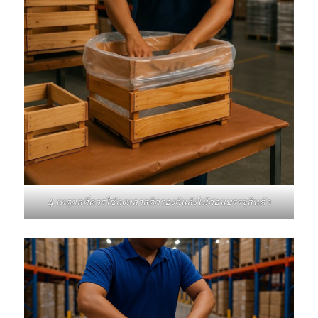
4 เหตุผลที่ควรใช้ถุงพลาสติกรองก้นลังไม้ก่อนบรรจุสินค้า