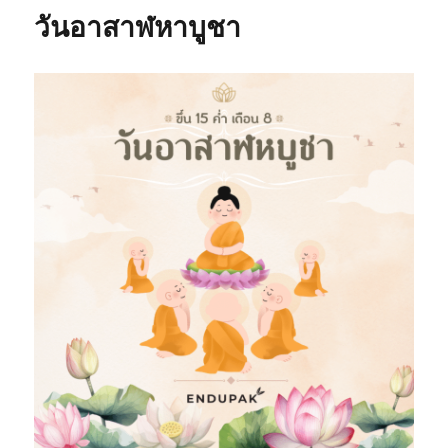
วันอาสาฬหาบูชา