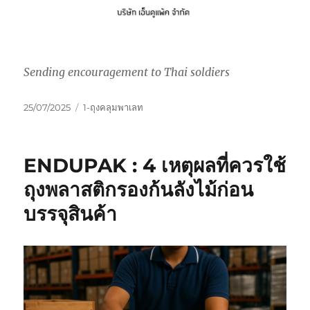
Sending encouragement to Thai soldiers
Posted
Categories
25/07/2025
1-ถุงคลุมพาเลท
on
ENDUPAK : 4 เหตุผลที่ควรใช้
ถุงพลาสติกรองก้นลังไม้ก่อน
บรรจุสินค้า