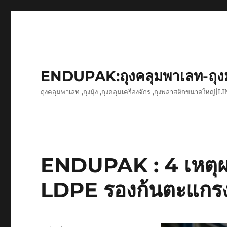
ENDUPAK:ถุงคลุมพาเลท-ถุง
ถุงคลุมพาเลท ,ถุงมุ้ง ,ถุงคลุมเครื่องจักร ,ถุงพลาสติกขนาดใหญ่
ENDUPAK : 4 เหตุผลท
LDPE รองก้นตะแกรง