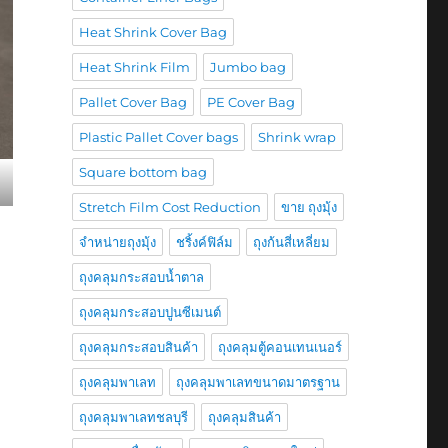
Heat Shrink Cover Bag
Heat Shrink Film
Jumbo bag
Pallet Cover Bag
PE Cover Bag
Plastic Pallet Cover bags
Shrink wrap
Square bottom bag
Stretch Film Cost Reduction
ขาย ถุงมุ้ง
จำหน่ายถุงมุ้ง
ชริ้งค์ฟิล์ม
ถุงก้นสี่เหลี่ยม
ถุงคลุมกระสอบน้ำตาล
ถุงคลุมกระสอบปูนซีเมนต์
ถุงคลุมกระสอบสินค้า
ถุงคลุมตู้คอนเทนเนอร์
ถุงคลุมพาเลท
ถุงคลุมพาเลทขนาดมาตรฐาน
ถุงคลุมพาเลทชลบุรี
ถุงคลุมสินค้า