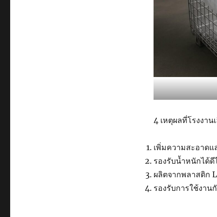
4 เหตุผลที่โรงงาน
เพิ่มความสะอาดแล
รองรับน้ำหนักได้ดี
ผลิตจากพลาสติก L
รองรับการใช้งานก