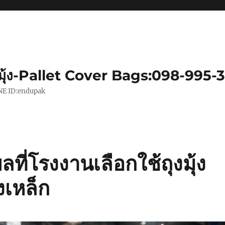
มุ้ง-Pallet Cover Bags:098-995-
|LINE ID:endupak
ี่โรงงานเลือกใช้ถุงมุ้ง
เหล็ก