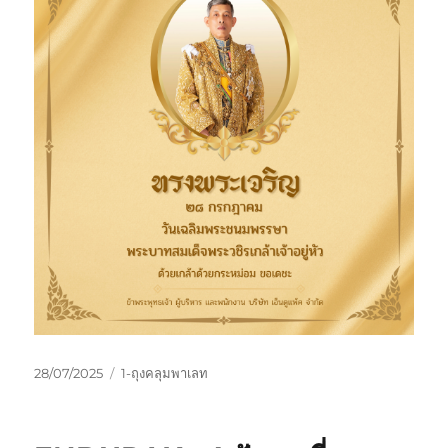
Posted
Categories
28/07/2025
1-ถุงคลุมพาเลท
on