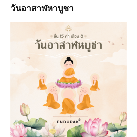
วันอาสาฬหาบูชา