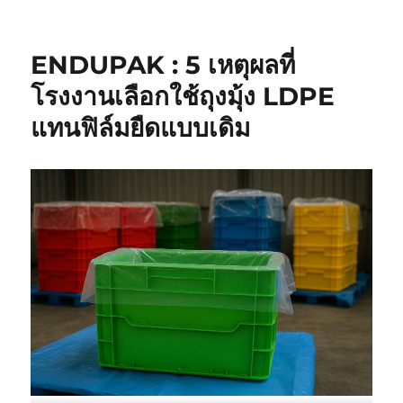
ENDUPAK : 5 เหตุผลที่
โรงงานเลือกใช้ถุงมุ้ง LDPE
แทนฟิล์มยืดแบบเดิม