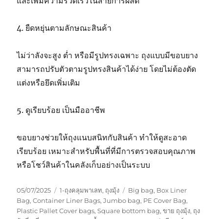
และเพิ่มความรวดเร็วในสายการผลิต
4. ยืดหยุ่นตามลักษณะสินค้า
ไม่ว่าลังจะสูง ต่ำ หรือมีรูปทรงเฉพาะ ถุงแบบมีขอบยาง
สามารถปรับตัวตามรูปทรงสินค้าได้ง่าย โดยไม่ต้องตัด
แต่งหรือยึดเพิ่มเติม
5. ดูเรียบร้อย เป็นมืออาชีพ
ขอบยางช่วยให้ถุงแนบสนิทกับสินค้า ทำให้ดูสะอาด
เรียบร้อย เหมาะสำหรับพื้นที่ที่มีการตรวจสอบคุณภาพ
หรือโชว์สินค้าในคลังเก็บอย่างเป็นระบบ
Posted
Categories
Tags
05/07/2025
1-ถุงคลุมพาเลท
,
ถุงมุ้ง
Big bag
,
Box Liner
on
Bag
,
Container Liner Bags
,
Jumbo bag
,
PE Cover Bag
,
Plastic Pallet Cover bags
,
Square bottom bag
,
ขาย ถุงมุ้ง
,
ถุง