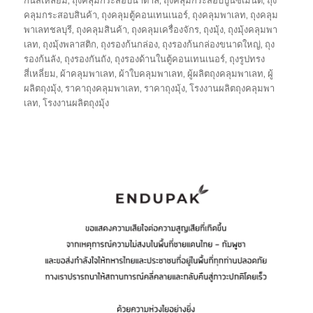
คลุมกระสอบสินค้า
,
ถุงคลุมตู้คอนเทนเนอร์
,
ถุงคลุมพาเลท
,
ถุงคลุม
พาเลทชลบุรี
,
ถุงคลุมสินค้า
,
ถุงคลุมเครื่องจักร
,
ถุงมุ้ง
,
ถุงมุ้งคลุมพา
เลท
,
ถุงมุ้งพลาสติก
,
ถุงรองก้นกล่อง
,
ถุงรองก้นกล่องขนาดใหญ่
,
ถุง
รองก้นลัง
,
ถุงรองกันถัง
,
ถุงรองด้านในตู้คอนเทนเนอร์
,
ถุงรูปทรง
สี่เหลี่ยม
,
ผ้าคลุมพาเลท
,
ผ้าใบคลุมพาเลท
,
ผู้ผลิตถุงคลุมพาเลท
,
ผู้
ผลิตถุงมุ้ง
,
ราคาถุงคลุมพาเลท
,
ราคาถุงมุ้ง
,
โรงงานผลิตถุงคลุมพา
เลท
,
โรงงานผลิตถุงมุ้ง