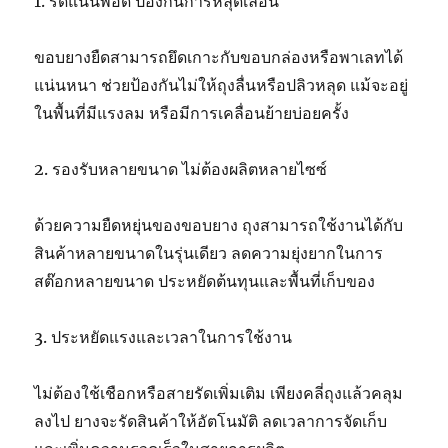
1. รัดแน่นพอดี ป้องกันการหลุดเลื่อน
ขอบยางยืดสามารถยึดเกาะกับขอบกล่องหรือพาเลทได้
แน่นหนา ช่วยป้องกันไม่ให้ถุงลื่นหรือปลิวหลุด แม้จะอยู่
ในพื้นที่มีแรงลม หรือมีการเคลื่อนย้ายบ่อยครั้ง
2. รองรับหลายขนาด ไม่ต้องผลิตหลายไซซ์
ด้วยความยืดหยุ่นของขอบยาง ถุงสามารถใช้งานได้กับ
สินค้าหลายขนาดในรุ่นเดียว ลดความยุ่งยากในการ
สต๊อกหลายขนาด ประหยัดต้นทุนและพื้นที่เก็บของ
3. ประหยัดแรงและเวลาในการใช้งาน
ไม่ต้องใช้เชือกหรือสายรัดเพิ่มเติม เพียงคลี่ถุงแล้วคลุม
ลงไป ยางจะรัดสินค้าให้อัตโนมัติ ลดเวลาการจัดเก็บ