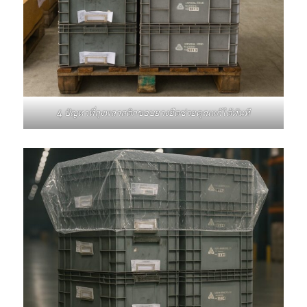
4 ปัญหาที่ถุงพลาสติกขอบยางยืดช่วยคุณแก้ได้ทันที