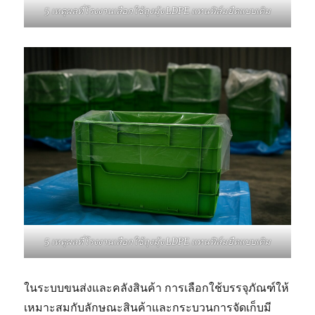
5 เหตุผลที่โรงงานเลือกใช้ถุงมุ้ง LDPE แทนฟิล์มยืดแบบเดิม
5 เหตุผลที่โรงงานเลือกใช้ถุงมุ้ง LDPE แทนฟิล์มยืดแบบเดิม
ในระบบขนส่งและคลังสินค้า การเลือกใช้บรรจุภัณฑ์ให้
เหมาะสมกับลักษณะสินค้าและกระบวนการจัดเก็บมี