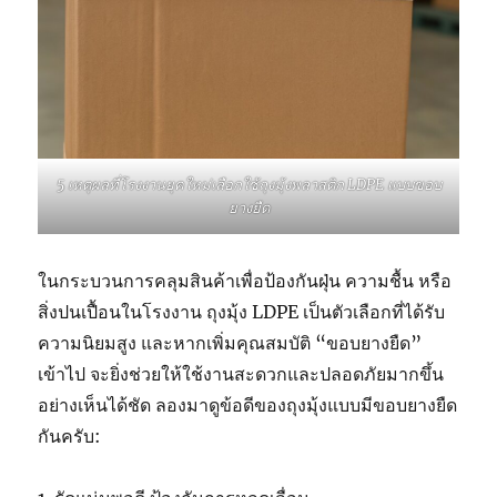
5 เหตุผลที่โรงงานยุคใหม่เลือกใช้ถุงมุ้งพลาสติก LDPE แบบขอบ
ยางยืด
ในกระบวนการคลุมสินค้าเพื่อป้องกันฝุ่น ความชื้น หรือ
สิ่งปนเปื้อนในโรงงาน ถุงมุ้ง LDPE เป็นตัวเลือกที่ได้รับ
ความนิยมสูง และหากเพิ่มคุณสมบัติ “ขอบยางยืด”
เข้าไป จะยิ่งช่วยให้ใช้งานสะดวกและปลอดภัยมากขึ้น
อย่างเห็นได้ชัด ลองมาดูข้อดีของถุงมุ้งแบบมีขอบยางยืด
กันครับ: