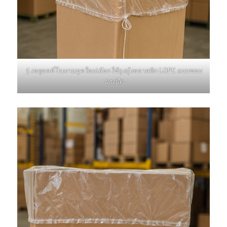
5 เหตุผลที่โรงงานยุคใหม่เลือกใช้ถุงมุ้งพลาสติก LDPE แบบขอบ
ยางยืด