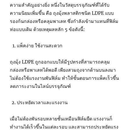
ความสำคัญอย่างยิ่ง หนึ่งในวัสดุบรรจุภัณฑ์ที่ได้รับ
ความนิยมเพิ่มขึ้น คือ ถุงมุ้งพลาสติกชนิด LDPE แบบ
รองก้นกล่องหรือคลุมพาเลท ซึ่งกำลังเข้ามาแทนที่ฟิล์ม
ห่อแบบเดิม ด้วยเหตุผลหลัก 5 ข้อดังนี้:
แพ็คง่าย ใช้งานสะดวก
ถุงมุ้ง LDPE ถูกออกแบบให้มีรูปทรงที่สามารถคลุม
กล่องหรือพาเลทได้พอดี เพียงสวมถุงจากด้านบนลงมา
ไม่ต้องใช้แรงงานพันฟิล์ม ทำให้ขั้นตอนการแพ็คเร็วขึ้น
ลดภาระงานในไลน์บรรจุภัณฑ์
ประหยัดเวลาและแรงงาน
เมื่อไม่ต้องพันรอบหลายชั้นเหมือนฟิล์มยืด แรงงานก็
ทำงานได้เร็วขึ้นในแต่ละรอบ และสามารถประหยัดแรง