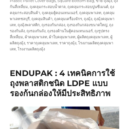
Plastic Pallet Cover bags
,
Square bottom bag
,
ขาย ถุงมุ้ง
,
ถุง
ก้นสี่เหลี่ยม
,
ถุงคลุมกระสอบน้ำตาล
,
ถุงคลุมกระสอบปูนซีเมนต์
,
ถุง
คลุมกระสอบสินค้า
,
ถุงคลุมตู้คอนเทนเนอร์
,
ถุงคลุมพาเลท
,
ถุงคลุม
พาเลทชลบุรี
,
ถุงคลุมสินค้า
,
ถุงคลุมเครื่องจักร
,
ถุงมุ้ง
,
ถุงมุ้งคลุมพา
เลท
,
ถุงมุ้งพลาสติก
,
ถุงรองก้นกล่อง
,
ถุงรองก้นกล่องขนาดใหญ่
,
ถุง
รองก้นลัง
,
ถุงรองกันถัง
,
ถุงรองด้านในตู้คอนเทนเนอร์
,
ถุงรูปทรง
สี่เหลี่ยม
,
ผ้าคลุมพาเลท
,
ผ้าใบคลุมพาเลท
,
ผู้ผลิตถุงคลุมพาเลท
,
ผู้
ผลิตถุงมุ้ง
,
ราคาถุงคลุมพาเลท
,
ราคาถุงมุ้ง
,
โรงงานผลิตถุงคลุมพา
เลท
,
โรงงานผลิตถุงมุ้ง
ENDUPAK : 4 เทคนิคการใช้
ถุงพลาสติกชนิด LDPE แบบ
รองก้นกล่องให้มีประสิทธิภาพ