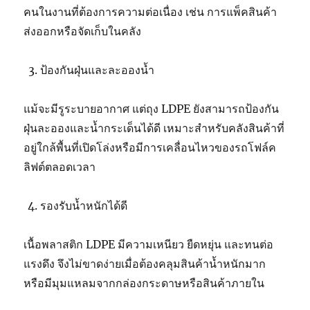
คนในงานที่ต้องการความต่อเนื่อง เช่น การแพ็คสินค้า
ส่งออกหรือจัดเก็บในคลัง
ป้องกันฝุ่นและละอองน้ำ
แม้จะมีรูระบายอากาศ แต่ถุง LDPE ยังสามารถป้องกัน
ฝุ่นละอองและน้ำกระเด็นได้ดี เหมาะสำหรับคลังสินค้าที่
อยู่ใกล้พื้นที่เปิดโล่งหรือมีการเคลื่อนไหวของรถโฟล์ค
ลิฟต์ตลอดเวลา
รองรับน้ำหนักได้ดี
เนื้อพลาสติก LDPE มีความเหนียว ยืดหยุ่น และทนต่อ
แรงดึง จึงไม่ขาดง่ายเมื่อต้องคลุมสินค้าน้ำหนักมาก
หรือมีมุมแหลมจากกล่องกระดาษหรือสินค้าภายใน