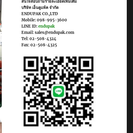
สนใจสอบถามรายละเอียดเพิ่มเติม
บริษัท เอ็นดูแพ้ค จำกัด
ENDUPAK CO.,LTD
Mobile: 098-995-3600
LINE ID:
endupak
Email: sales@endupak.com
Tel: 02-508-4324
Fax: 02-508-4325