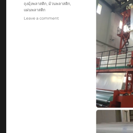
Tags
ถุงมุ้งพลาสติก
,
ม้วนพลาสติก
,
แผ่นพลาสติก
on
Leave a comment
จาก
ม้วน
สู่
มุ้ง