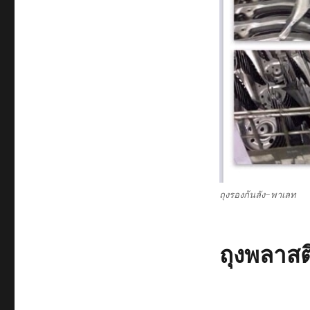
รอง
ก้น
พา
เลท
ถุงรองก้นลัง-พาเลท
ถุงพลาสต