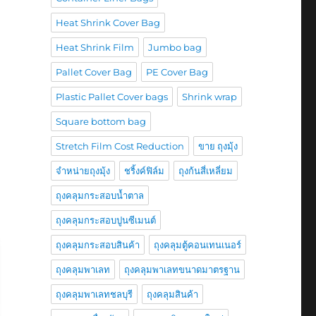
Heat Shrink Cover Bag
Heat Shrink Film
Jumbo bag
Pallet Cover Bag
PE Cover Bag
Plastic Pallet Cover bags
Shrink wrap
Square bottom bag
Stretch Film Cost Reduction
ขาย ถุงมุ้ง
จำหน่ายถุงมุ้ง
ชริ้งค์ฟิล์ม
ถุงก้นสี่เหลี่ยม
ถุงคลุมกระสอบน้ำตาล
ถุงคลุมกระสอบปูนซีเมนต์
ถุงคลุมกระสอบสินค้า
ถุงคลุมตู้คอนเทนเนอร์
ถุงคลุมพาเลท
ถุงคลุมพาเลทขนาดมาตรฐาน
ถุงคลุมพาเลทชลบุรี
ถุงคลุมสินค้า