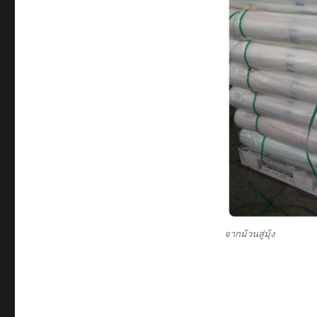
จากม้วนสู่มุ้ง