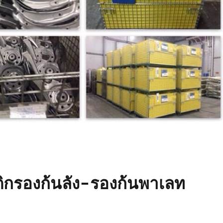
ิกรองก้นลัง-รองก้นพาเลท