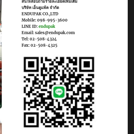
สนใจสอบถามรายละเอียดเพิ่มเติม
บริษัท เอ็นดูแพ้ค จำกัด
ENDUPAK CO.,LTD
Mobile: 098-995-3600
LINE ID:
endupak
Email: sales@endupak.com
Tel: 02-508-4324
Fax: 02-508-4325