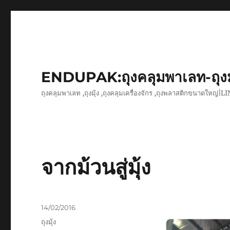
ENDUPAK:ถุงคลุมพาเลท-ถุง
ถุงคลุมพาเลท ,ถุงมุ้ง ,ถุงคลุมเครื่องจักร ,ถุงพลาสติกขนาดใหญ่
จากม้วนสู่มุ้ง
Posted
14/02/2016
on
Categories
ถุงมุ้ง