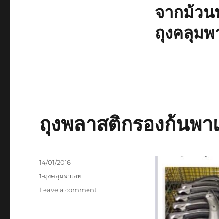
จากม้วนพ
ถุงคลุมพ
ถุงพลาสติกรองก้นพา
Posted
14/01/2016
on
Categories
1-ถุงคลุมพาเลท
on
Leave a comment
ถุง
พลาสติก