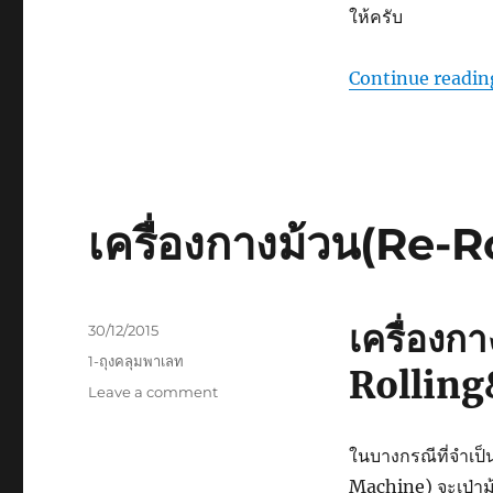
ให้ครับ
Continue readin
เครื่องกางม้วน(Re-
เครื่องก
Posted
30/12/2015
on
Categories
1-ถุงคลุมพาเลท
Rollin
on
Leave a comment
เครื่อง
กาง
ในบางกรณีที่จำเป็น
ม้วน(Re-
Rolling
Machine) จะเป่าม