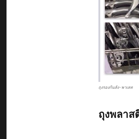
รอง
ก้น
พา
เลท
ถุงรองก้นลัง-พาเลท
ถุงพลาสต