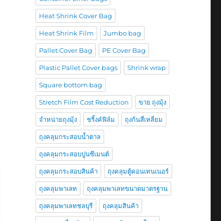
Heat Shrink Cover Bag
Heat Shrink Film
Jumbo bag
Pallet Cover Bag
PE Cover Bag
Plastic Pallet Cover bags
Shrink wrap
Square bottom bag
Stretch Film Cost Reduction
ขาย ถุงมุ้ง
จำหน่ายถุงมุ้ง
ชริ้งค์ฟิล์ม
ถุงก้นสี่เหลี่ยม
ถุงคลุมกระสอบน้ำตาล
ถุงคลุมกระสอบปูนซีเมนต์
ถุงคลุมกระสอบสินค้า
ถุงคลุมตู้คอนเทนเนอร์
ถุงคลุมพาเลท
ถุงคลุมพาเลทขนาดมาตรฐาน
ถุงคลุมพาเลทชลบุรี
ถุงคลุมสินค้า