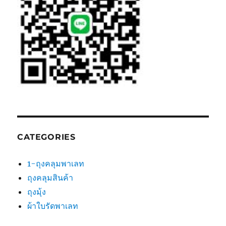
CATEGORIES
1-ถุงคลุมพาเลท
ถุงคลุมสินค้า
ถุงมุ้ง
ผ้าใบรัดพาเลท