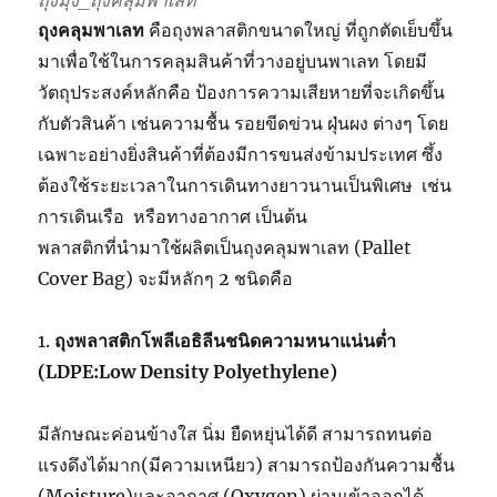
ถุงคลุมพาเลท
คือถุงพลาสติกขนาดใหญ่ ที่ถูกตัดเย็บขึ้น
มาเพื่อใช้ในการคลุมสินค้าที่วางอยู่บนพาเลท โดยมี
วัตถุประสงค์หลักคือ ป้องการความเสียหายที่จะเกิดขึ้น
กับตัวสินค้า เช่นความชื้น รอยขีดข่วน ฝุ่นผง ต่างๆ โดย
เฉพาะอย่างยิ่งสินค้าที่ต้องมีการขนส่งข้ามประเทศ ซึ้ง
ต้องใช้ระยะเวลาในการเดินทางยาวนานเป็นพิเศษ เช่น
การเดินเรือ หรือทางอากาศ เป็นต้น
พลาสติกที่นำมาใช้ผลิตเป็นถุงคลุมพาเลท (Pallet
Cover Bag) จะมีหลักๆ 2 ชนิดคือ
1.
ถุงพลาสติกโพลีเอธิลีนชนิดความหนาแน่นต่ำ
(
LDPE:Low Density Polyethylene)
มีลักษณะค่อนข้างใส นิ่ม ยืดหยุ่นได้ดี สามารถทนต่อ
แรงดึงได้มาก(มีความเหนียว) สามารถป้องกันความชื้น
(Moisture)และอากาศ (Oxygen) ผ่านเข้าออกได้