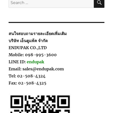
Search
for:
สนใจสอบถามรายละเอียดเพิ่มเติม
บริษัท เอ็นดูแพ้ค จำกัด
ENDUPAK CO.,LTD
Mobile: 098-995-3600
LINE ID:
endupak
Email: sales@endupak.com
Tel: 02-508-4324
Fax: 02-508-4325