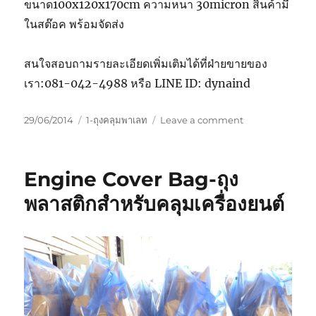
ขนาด100x120x170cm ความหนา 30micron สินค้ามี
ในสต๊อค พร้อมจัดส่ง
สนใจสอบถามรายละเอียดเพิ่มเติมได้ที่ฝ่ายขายของ
เรา:081-042-4988 หรือ LINE ID: dynaind
Posted
Categories
on
29/06/2014
1-ถุงคลุมพาเลท
Leave a comment
on
ถุง
คลุม
พา
Engine Cover Bag-ถุง
เลท
PE(B):100x120x
พลาสติกสำหรับคลุมเครื่องยนต์