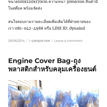
ขนาด100x120x170cm ความหนา 30micron สินค้ามี
ในสต๊อค พร้อมจัดส่ง
สนใจสอบถามรายละเอียดเพิ่มเติมได้ที่ฝ่ายขายของ
เรา:081-042-4988 หรือ LINE ID: dynaind
Posted
Categories
on
29/06/2014
1-ถุงคลุมพาเลท
Leave a comment
on
ถุง
คลุม
พา
Engine Cover Bag-ถุง
เลท
PE(B):100x120x
พลาสติกสำหรับคลุมเครื่องยนต์