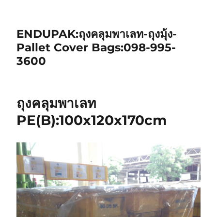
ENDUPAK:ถุงคลุมพาเลท-ถุงมุ้ง-
Pallet Cover Bags:098-995-
3600
ถุงคลุมพาเลท
PE(B):100x120x170cm