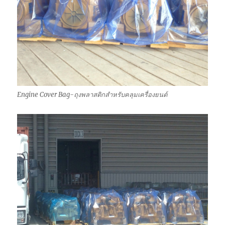
Engine Cover Bag-ถุงพลาสติกสำหรับคลุมเครื่องยนต์