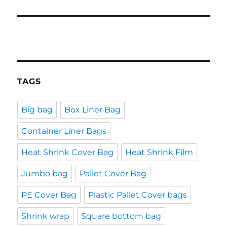
TAGS
Big bag
Box Liner Bag
Container Liner Bags
Heat Shrink Cover Bag
Heat Shrink Film
Jumbo bag
Pallet Cover Bag
PE Cover Bag
Plastic Pallet Cover bags
Shrink wrap
Square bottom bag