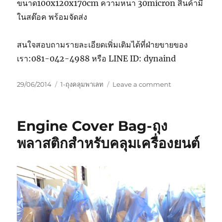
ขนาด100x120x170cm ความหนา 30micron สินค้ามี
ในสต๊อค พร้อมจัดส่ง
สนใจสอบถามรายละเอียดเพิ่มเติมได้ที่ฝ่ายขายของ
เรา:081-042-4988 หรือ LINE ID: dynaind
Posted
Categories
on
29/06/2014
1-ถุงคลุมพาเลท
Leave a comment
on
ถุง
คลุม
พา
Engine Cover Bag-ถุง
เลท
PE(B):100x120x
พลาสติกสำหรับคลุมเครื่องยนต์