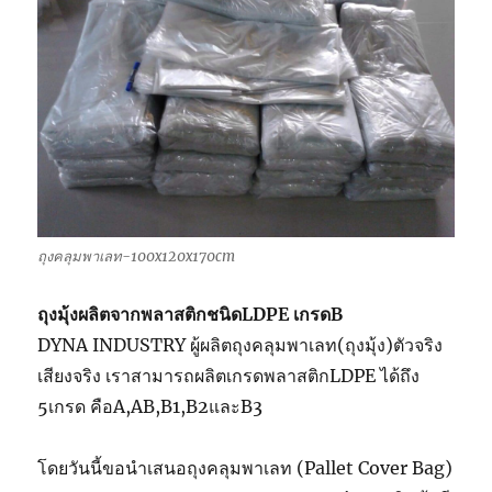
ถุงคลุมพาเลท-100x120x170cm
ถุงมุ้งผลิตจากพลาสติกชนิดLDPE เกรดB
DYNA INDUSTRY ผู้ผลิตถุงคลุมพาเลท(ถุงมุ้ง)ตัวจริง
เสียงจริง เราสามารถผลิตเกรดพลาสติกLDPE ได้ถึง
5เกรด คือA,AB,B1,B2และB3
โดยวันนี้ขอนำเสนอถุงคลุมพาเลท (Pallet Cover Bag)