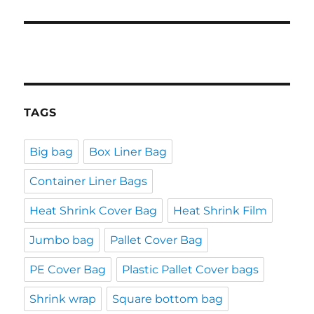
TAGS
Big bag
Box Liner Bag
Container Liner Bags
Heat Shrink Cover Bag
Heat Shrink Film
Jumbo bag
Pallet Cover Bag
PE Cover Bag
Plastic Pallet Cover bags
Shrink wrap
Square bottom bag