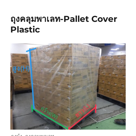
คลุม
พา
ถุงคลุมพาเลท-Pallet Cover
เลท
ขนาด
Plastic
120x120x150cm
ถุงมุ้ง_ถุงคลุมพาเลท