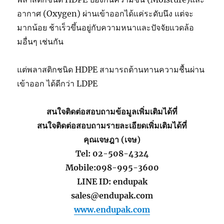
อากาศ (Oxygen) ผ่านเข้าออกได้แค่ระดับนึง แต่จะ
มากน้อย ช้าเร็วขึ้นอยู่กับความหนาและปัจจัยแวดล้อ
มอื่นๆ เช่นกัน
แต่พลาสติกชนิด HDPE สามารถต้านทานความชื้นผ่าน
เข้าออก ได้ดีกว่า LDPE
สนใจติดต่อสอบถามข้อมูลเพิ่มเติมได้ที่
สนใจติดต่อสอบถามรายละเอียดเพิ่มเติมได้ที่
คุณเจษฎา (เจษ)
Tel: 02-508-4324
Mobile:098-995-3600
LINE ID: endupak
sales@endupak.com
www.endupak.com