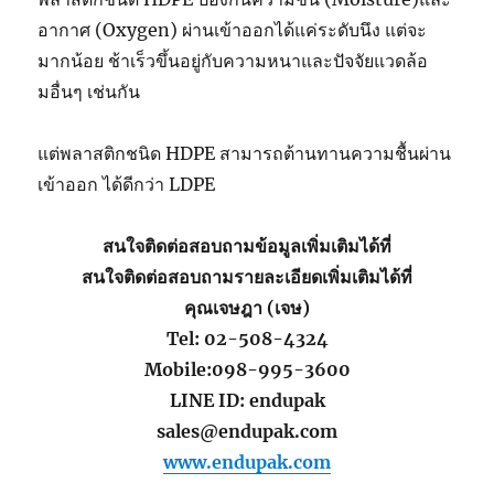
อากาศ (Oxygen) ผ่านเข้าออกได้แค่ระดับนึง แต่จะ
มากน้อย ช้าเร็วขึ้นอยู่กับความหนาและปัจจัยแวดล้อ
มอื่นๆ เช่นกัน
แต่พลาสติกชนิด HDPE สามารถต้านทานความชื้นผ่าน
เข้าออก ได้ดีกว่า LDPE
สนใจติดต่อสอบถามข้อมูลเพิ่มเติมได้ที่
สนใจติดต่อสอบถามรายละเอียดเพิ่มเติมได้ที่
คุณเจษฎา (เจษ)
Tel: 02-508-4324
Mobile:098-995-3600
LINE ID: endupak
sales@endupak.com
www.endupak.com