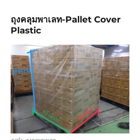
คลุม
พา
ถุงคลุมพาเลท-Pallet Cover
เลท
ขนาด
Plastic
120x120x150cm
ถุงมุ้ง_ถุงคลุมพาเลท