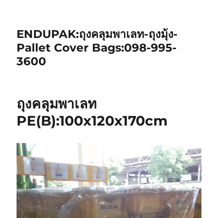
ENDUPAK:ถุงคลุมพาเลท-ถุงมุ้ง-
Pallet Cover Bags:098-995-
3600
ถุงคลุมพาเลท
PE(B):100x120x170cm