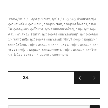
Posted
Categories
Tags
30/04/2013
1-ถุงคลุมพาเลท
,
ถุงมุ้ง
Big bag
,
จำหน่ายถุงมุ้ง
,
on
ถุงก้นสี่เหลี่ยม
,
ถุงก้นเรียบ
,
ถุงคลุมพาเลท
,
ถุงคลุมเครื่องจักร
,
ถุงจัม
โบ้
,
ถุงตัดหูหมา
,
ถุงบิ๊กแบ๊ค
,
ถุงพลาสติกขนาดใหญ่
,
ถุงมุ้ง
,
ถุงมุ้ง-ถุง
คลุมมพาเลทฉะเชิงเทรา
,
ถุงมุ้ง-ถุงคลุมมพาเลทชลบุรี
,
ถุงมุ้ง-ถุงคลุม
มพาเลทบ้านบึง
,
ถุงมุ้ง-ถุงคลุมมพาเลทปราจีนบุรี
,
ถุงมุ้ง-ถุงคลุมมพา
เลทพนัสนิคม
,
ถุงมุ้ง-ถุงคลุมมพาเลทพานทอง
,
ถุงมุ้ง-ถุงคลุมมพาเลท
ระยอง
,
ถุงมุ้ง-ถุงคลุมมพาเลทอมตะนคร
,
ถุงมุ้ง-ถุงคลุมมพาเลทโรจ
on
นะ-วังน้อย-อยุทธยา
Leave a comment
ถุง
คลุม
พา
เลท-
Posts
PAGE
24
Pallet
Cover
PRE
pagination
Plastic
VIOU
S
PAG
E
SE