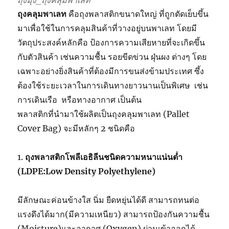
ถุงคลุมพาเลท
คือถุงพลาสติกขนาดใหญ่ ที่ถูกตัดเย็บขึ้น
มาเพื่อใช้ในการคลุมสินค้าที่วางอยู่บนพาเลท โดยมี
วัตถุประสงค์หลักคือ ป้องการความเสียหายที่จะเกิดขึ้น
กับตัวสินค้า เช่นความชื้น รอยขีดข่วน ฝุ่นผง ต่างๆ โดย
เฉพาะอย่างยิ่งสินค้าที่ต้องมีการขนส่งข้ามประเทศ ซึ้ง
ต้องใช้ระยะเวลาในการเดินทางยาวนานเป็นพิเศษ เช่น
การเดินเรือ หรือทางอากาศ เป็นต้น
พลาสติกที่นำมาใช้ผลิตเป็นถุงคลุมพาเลท (Pallet
Cover Bag) จะมีหลักๆ 2 ชนิดคือ
1.
ถุงพลาสติกโพลีเอธิลีนชนิดความหนาแน่นต่ำ
(
LDPE:Low Density Polyethylene)
มีลักษณะค่อนข้างใส นิ่ม ยืดหยุ่นได้ดี สามารถทนต่อ
แรงดึงได้มาก(มีความเหนียว) สามารถป้องกันความชื้น
(Moisture)และอากาศ (Oxygen) ผ่านเข้าออกได้