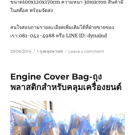
ขนาด100x120x170cm ความหนา 30micron สินค้ามี
ในสต๊อค พร้อมจัดส่ง
สนใจสอบถามรายละเอียดเพิ่มเติมได้ที่ฝ่ายขายของ
เรา:081-042-4988 หรือ LINE ID: dynaind
Posted
Categories
on
29/06/2014
1-ถุงคลุมพาเลท
Leave a comment
on
ถุง
คลุม
พา
Engine Cover Bag-ถุง
เลท
PE(B):100x120x
พลาสติกสำหรับคลุมเครื่องยนต์