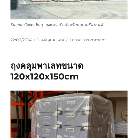
Engine Cover Bag-ถุงพลาสติกสำหรับคลุมเครื่องยนต์
Posted
Categories
on
22/06/2014
1-ถุงคลุมพาเลท
Leave a comment
on
Engine
Cover
Bag-
ถุงคลุมพาเลทขนาด
ถุง
พลาสติก
120x120x150cm
สำหรับ
คลุม
เครื่องยนต์