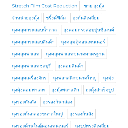
Stretch Film Cost Reduction
ขาย ถุงมุ้ง
จำหน่ายถุงมุ้ง
ชริ้งค์ฟิล์ม
ถุงก้นสี่เหลี่ยม
ถุงคลุมกระสอบน้ำตาล
ถุงคลุมกระสอบปูนซีเมนต์
ถุงคลุมกระสอบสินค้า
ถุงคลุมตู้คอนเทนเนอร์
ถุงคลุมพาเลท
ถุงคลุมพาเลทขนาดมาตรฐาน
ถุงคลุมพาเลทชลบุรี
ถุงคลุมสินค้า
ถุงคลุมเครื่องจักร
ถุงพลาสติกขนาดใหญ่
ถุงมุ้ง
ถุงมุ้งคลุมพาเลท
ถุงมุ้งพลาสติก
ถุงมุ้งสำเร็จรูป
ถุงรองกันถัง
ถุงรองก้นกล่อง
ถุงรองก้นกล่องขนาดใหญ่
ถุงรองก้นลัง
ถุงรองด้านในตู้คอนเทนเนอร์
ถุงรูปทรงสี่เหลี่ยม