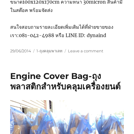
ขนาด100x120x170cm ความหนา 30micron สินค้ามี
ในสต๊อค พร้อมจัดส่ง
สนใจสอบถามรายละเอียดเพิ่มเติมได้ที่ฝ่ายขายของ
เรา:081-042-4988 หรือ LINE ID: dynaind
Posted
Categories
on
29/06/2014
1-ถุงคลุมพาเลท
Leave a comment
on
ถุง
คลุม
พา
Engine Cover Bag-ถุง
เลท
PE(B):100x120x
พลาสติกสำหรับคลุมเครื่องยนต์