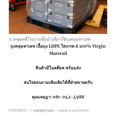
5 เหตุผลที่โรงงานชั้นนำเลือกใช้ถุงคลุมพาเลท
ถุงคลุมพาเลท เนื้อถุง LDPE ใสเกรด A 100% Virgin
Materail
สินค้ามีในสต๊อค พร้อมส่ง
สนใจสอบถามเพิมเดิมได้ที่ฝ่ายขายครับ
คุณเจษฎา: 081-042-4988
Posted
Categories
on
07/07/2013
1-ถุงคลุมพาเลท
Leave a comment
on
ถุง