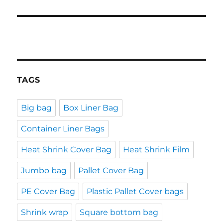
TAGS
Big bag
Box Liner Bag
Container Liner Bags
Heat Shrink Cover Bag
Heat Shrink Film
Jumbo bag
Pallet Cover Bag
PE Cover Bag
Plastic Pallet Cover bags
Shrink wrap
Square bottom bag