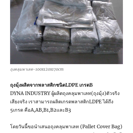
ถุงคลุมพาเลท-100x120x170cm
ถุงมุ้งผลิตจากพลาสติกชนิดLDPE เกรดB
DYNA INDUSTRY ผู้ผลิตถุงคลุมพาเลท(ถุงมุ้ง)ตัวจริง
เสียงจริง เราสามารถผลิตเกรดพลาสติกLDPE ได้ถึง
5เกรด คือA,AB,B1,B2และB3
โดยวันนี้ขอนำเสนอถุงคลุมพาเลท (Pallet Cover Bag)