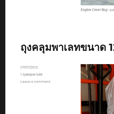
Engine Cover Bag-ถุงพ
ถุงคลุมพาเลทขนาด
Posted
07/07/2013
on
Categories
1-ถุงคลุมพาเลท
on
Leave a comment
ถุง
คลุม
พา
เลท
ขนาด
120x120x150cm