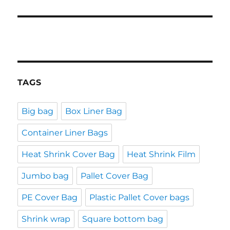
TAGS
Big bag
Box Liner Bag
Container Liner Bags
Heat Shrink Cover Bag
Heat Shrink Film
Jumbo bag
Pallet Cover Bag
PE Cover Bag
Plastic Pallet Cover bags
Shrink wrap
Square bottom bag