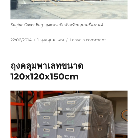
Engine Cover Bag-ถุงพลาสติกสำหรับคลุมเครื่องยนต์
Posted
Categories
on
22/06/2014
1-ถุงคลุมพาเลท
Leave a comment
on
Engine
Cover
Bag-
ถุงคลุมพาเลทขนาด
ถุง
พลาสติก
120x120x150cm
สำหรับ
คลุม
เครื่องยนต์