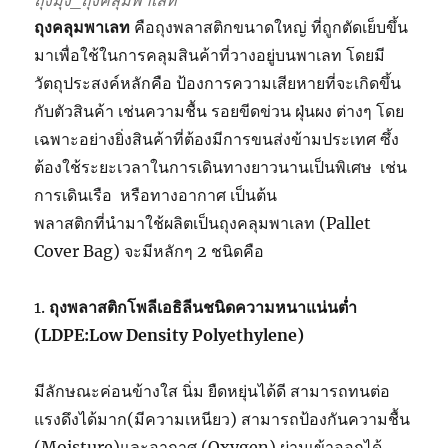
ถุงคลุมพาเลท
คือถุงพลาสติกขนาดใหญ่ ที่ถูกตัดเย็บขึ้น
มาเพื่อใช้ในการคลุมสินค้าที่วางอยู่บนพาเลท โดยมี
วัตถุประสงค์หลักคือ ป้องการความเสียหายที่จะเกิดขึ้น
กับตัวสินค้า เช่นความชื้น รอยขีดข่วน ฝุ่นผง ต่างๆ โดย
เฉพาะอย่างยิ่งสินค้าที่ต้องมีการขนส่งข้ามประเทศ ซึ้ง
ต้องใช้ระยะเวลาในการเดินทางยาวนานเป็นพิเศษ เช่น
การเดินเรือ หรือทางอากาศ เป็นต้น
พลาสติกที่นำมาใช้ผลิตเป็นถุงคลุมพาเลท (Pallet
Cover Bag) จะมีหลักๆ 2 ชนิดคือ
1.
ถุงพลาสติกโพลีเอธิลีนชนิดความหนาแน่นต่ำ
(
LDPE:Low Density Polyethylene)
มีลักษณะค่อนข้างใส นิ่ม ยืดหยุ่นได้ดี สามารถทนต่อ
แรงดึงได้มาก(มีความเหนียว) สามารถป้องกันความชื้น
(Moisture)และอากาศ (Oxygen) ผ่านเข้าออกได้