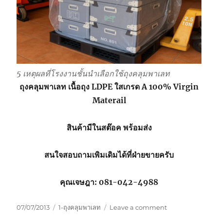
5 เหตุผลที่โรงงานชั้นนำเลือกใช้ถุงคลุมพาเลท
ถุงคลุมพาเลท เนื้อถุง LDPE ใสเกรด A 100% Virgin
Materail
สินค้ามีในสต๊อค พร้อมส่ง
สนใจสอบถามเพิมเดิมได้ที่ฝ่ายขายครับ
คุณเจษฎา: 081-042-4988
Posted
Categories
on
07/07/2013
1-ถุงคลุมพาเลท
Leave a comment
on
ถุง