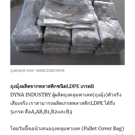
ถุงคลุมพาเลท-100x120x170cm
ถุงมุ้งผลิตจากพลาสติกชนิดLDPE เกรดB
DYNA INDUSTRY ผู้ผลิตถุงคลุมพาเลท(ถุงมุ้ง)ตัวจริง
เสียงจริง เราสามารถผลิตเกรดพลาสติกLDPE ได้ถึง
5เกรด คือA,AB,B1,B2และB3
โดยวันนี้ขอนำเสนอถุงคลุมพาเลท (Pallet Cover Bag)