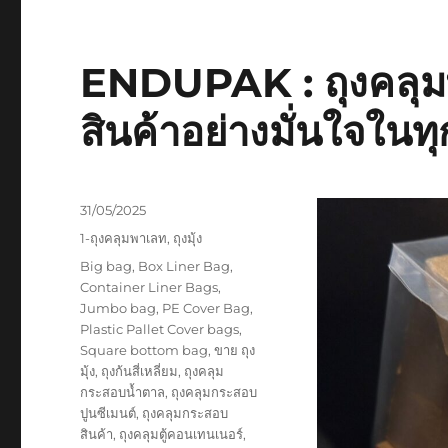
ENDUPAK : ถุงคลุม
สินค้าอย่างมั่นใจในท
Posted
31/05/2025
on
Categories
1-ถุงคลุมพาเลท
,
ถุงมุ้ง
Tags
Big bag
,
Box Liner Bag
,
Container Liner Bags
,
Jumbo bag
,
PE Cover Bag
,
Plastic Pallet Cover bags
,
Square bottom bag
,
ขาย ถุง
มุ้ง
,
ถุงก้นสี่เหลี่ยม
,
ถุงคลุม
กระสอบน้ำตาล
,
ถุงคลุมกระสอบ
ปูนซีเมนต์
,
ถุงคลุมกระสอบ
สินค้า
,
ถุงคลุมตู้คอนเทนเนอร์
,