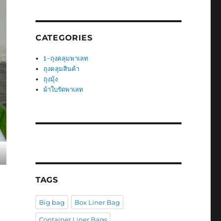
CATEGORIES
1-ถุงคลุมพาเลท
ถุงคลุมสินค้า
ถุงมุ้ง
ผ้าใบรัดพาเลท
TAGS
Big bag
Box Liner Bag
Container Liner Bags