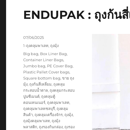
ENDUPAK : ถุงก้นสี่เ
Posted
07/06/2025
on
Categories
1-ถุงคลุมพาเลท
,
ถุงมุ้ง
Tags
Big bag
,
Box Liner Bag
,
Container Liner Bags
,
Jumbo bag
,
PE Cover Bag
,
Plastic Pallet Cover bags
,
Square bottom bag
,
ขาย ถุง
มุ้ง
,
ถุงก้นสี่เหลี่ยม
,
ถุงคลุม
กระสอบน้ำตาล
,
ถุงคลุมกระสอบ
ปูนซีเมนต์
,
ถุงคลุมตู้
คอนเทนเนอร์
,
ถุงคลุมพาเลท
,
ถุงคลุมพาเลทชลบุรี
,
ถุงคลุม
สินค้า
,
ถุงคลุมเครื่องจักร
,
ถุงมุ้ง
,
ถุงมุ้งคลุมพาเลท
,
ถุงมุ้ง
พลาสติก
,
ถุงรองก้นกล่อง
,
ถุงรอง