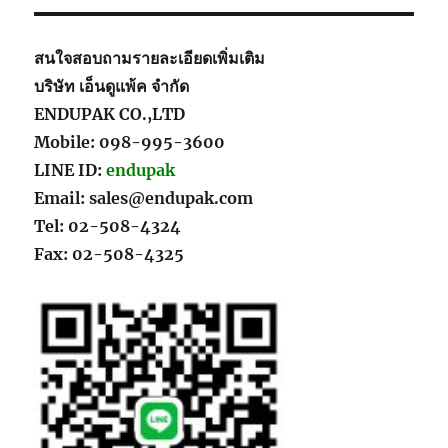
สนใจสอบถามรายละเอียดเพิ่มเติม
บริษัท เอ็นดูแพ้ค จำกัด
ENDUPAK CO.,LTD
Mobile: 098-995-3600
LINE ID:
endupak
Email: sales@endupak.com
Tel: 02-508-4324
Fax: 02-508-4325