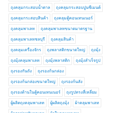
ถุงคลุมกระสอบน้ำตาล
ถุงคลุมกระสอบปูนซีเมนต์
ถุงคลุมกระสอบสินค้า
ถุงคลุมตู้คอนเทนเนอร์
ถุงคลุมพาเลท
ถุงคลุมพาเลทขนาดมาตรฐาน
ถุงคลุมพาเลทชลบุรี
ถุงคลุมสินค้า
ถุงคลุมเครื่องจักร
ถุงพลาสติกขนาดใหญ่
ถุงมุ้ง
ถุงมุ้งคลุมพาเลท
ถุงมุ้งพลาสติก
ถุงมุ้งสำเร็จรูป
ถุงรองกันถัง
ถุงรองก้นกล่อง
ถุงรองก้นกล่องขนาดใหญ่
ถุงรองก้นลัง
ถุงรองด้านในตู้คอนเทนเนอร์
ถุงรูปทรงสี่เหลี่ยม
ผู้ผลิตถุงคลุมพาเลท
ผู้ผลิตถุงมุ้ง
ผ้าคลุมพาเลท