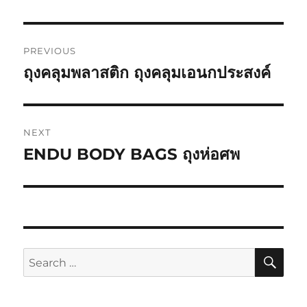
Post
PREVIOUS
navigation
ถุงคลุมพลาสติก ถุงคลุมเอนกประสงค์
Previous
post:
NEXT
ENDU BODY BAGS ถุงห่อศพ
Next
post:
SE
Search
for: