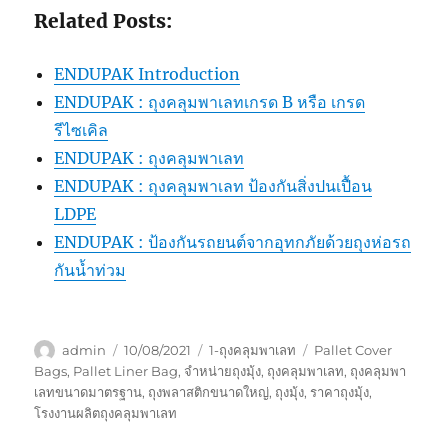
Related Posts:
ENDUPAK Introduction
ENDUPAK : ถุงคลุมพาเลทเกรด B หรือ เกรด
รีไซเคิล
ENDUPAK : ถุงคลุมพาเลท
ENDUPAK : ถุงคลุมพาเลท ป้องกันสิ่งปนเปื้อน
LDPE
ENDUPAK : ป้องกันรถยนต์จากอุทกภัยด้วยถุงห่อรถ
กันน้ำท่วม
Author
Posted
Categories
Tags
admin
10/08/2021
1-ถุงคลุมพาเลท
Pallet Cover
on
Bags
,
Pallet Liner Bag
,
จำหน่ายถุงมุ้ง
,
ถุงคลุมพาเลท
,
ถุงคลุมพา
เลทขนาดมาตรฐาน
,
ถุงพลาสติกขนาดใหญ่
,
ถุงมุ้ง
,
ราคาถุงมุ้ง
,
โรงงานผลิตถุงคลุมพาเลท