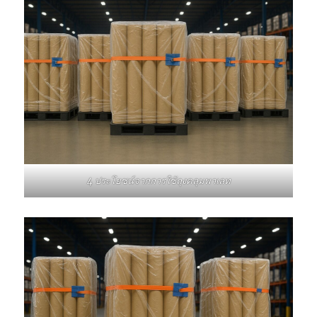
4 ประโยชน์จากการใช้ถุงคลุมพาเลท