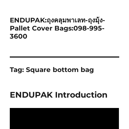
ENDUPAK:ถุงคลุมพาเลท-ถุงมุ้ง-
Pallet Cover Bags:098-995-
3600
Tag:
Square bottom bag
ENDUPAK Introduction