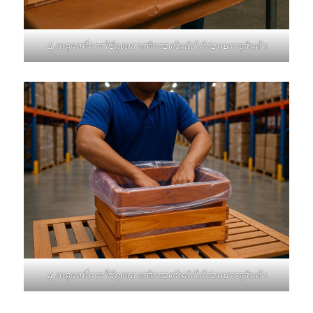
4 เหตุผลที่ควรใช้ถุงพลาสติกรองก้นลังไม้ก่อนบรรจุสินค้า
4 เหตุผลที่ควรใช้ถุงพลาสติกรองก้นลังไม้ก่อนบรรจุสินค้า