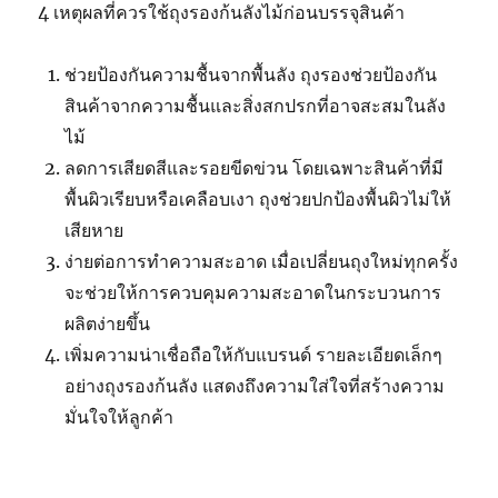
4 เหตุผลที่ควรใช้ถุงรองก้นลังไม้ก่อนบรรจุสินค้า
ช่วยป้องกันความชื้นจากพื้นลัง ถุงรองช่วยป้องกัน
สินค้าจากความชื้นและสิ่งสกปรกที่อาจสะสมในลัง
ไม้
ลดการเสียดสีและรอยขีดข่วน โดยเฉพาะสินค้าที่มี
พื้นผิวเรียบหรือเคลือบเงา ถุงช่วยปกป้องพื้นผิวไม่ให้
เสียหาย
ง่ายต่อการทำความสะอาด เมื่อเปลี่ยนถุงใหม่ทุกครั้ง
จะช่วยให้การควบคุมความสะอาดในกระบวนการ
ผลิตง่ายขึ้น
เพิ่มความน่าเชื่อถือให้กับแบรนด์ รายละเอียดเล็กๆ
อย่างถุงรองก้นลัง แสดงถึงความใส่ใจที่สร้างความ
มั่นใจให้ลูกค้า