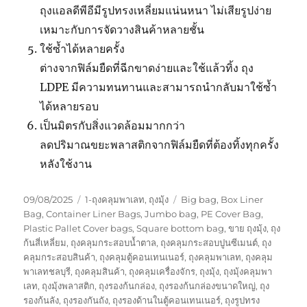
ถุงแอลดีพีอีมีรูปทรงเหลี่ยมแน่นหนา ไม่เสียรูปง่าย
เหมาะกับการจัดวางสินค้าหลายชั้น
ใช้ซ้ำได้หลายครั้ง
ต่างจากฟิล์มยืดที่ฉีกขาดง่ายและใช้แล้วทิ้ง ถุง
LDPE มีความทนทานและสามารถนำกลับมาใช้ซ้ำ
ได้หลายรอบ
เป็นมิตรกับสิ่งแวดล้อมมากกว่า
ลดปริมาณขยะพลาสติกจากฟิล์มยืดที่ต้องทิ้งทุกครั้ง
หลังใช้งาน
Posted
Categories
Tags
09/08/2025
1-ถุงคลุมพาเลท
,
ถุงมุ้ง
Big bag
,
Box Liner
on
Bag
,
Container Liner Bags
,
Jumbo bag
,
PE Cover Bag
,
Plastic Pallet Cover bags
,
Square bottom bag
,
ขาย ถุงมุ้ง
,
ถุง
ก้นสี่เหลี่ยม
,
ถุงคลุมกระสอบน้ำตาล
,
ถุงคลุมกระสอบปูนซีเมนต์
,
ถุง
คลุมกระสอบสินค้า
,
ถุงคลุมตู้คอนเทนเนอร์
,
ถุงคลุมพาเลท
,
ถุงคลุม
พาเลทชลบุรี
,
ถุงคลุมสินค้า
,
ถุงคลุมเครื่องจักร
,
ถุงมุ้ง
,
ถุงมุ้งคลุมพา
เลท
,
ถุงมุ้งพลาสติก
,
ถุงรองก้นกล่อง
,
ถุงรองก้นกล่องขนาดใหญ่
,
ถุง
รองก้นลัง
,
ถุงรองกันถัง
,
ถุงรองด้านในตู้คอนเทนเนอร์
,
ถุงรูปทรง