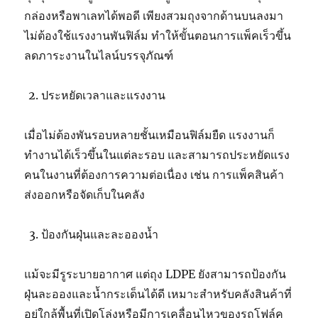
กล่องหรือพาเลทได้พอดี เพียงสวมถุงจากด้านบนลงมา
ไม่ต้องใช้แรงงานพันฟิล์ม ทำให้ขั้นตอนการแพ็คเร็วขึ้น
ลดภาระงานในไลน์บรรจุภัณฑ์
ประหยัดเวลาและแรงงาน
เมื่อไม่ต้องพันรอบหลายชั้นเหมือนฟิล์มยืด แรงงานก็
ทำงานได้เร็วขึ้นในแต่ละรอบ และสามารถประหยัดแรง
คนในงานที่ต้องการความต่อเนื่อง เช่น การแพ็คสินค้า
ส่งออกหรือจัดเก็บในคลัง
ป้องกันฝุ่นและละอองน้ำ
แม้จะมีรูระบายอากาศ แต่ถุง LDPE ยังสามารถป้องกัน
ฝุ่นละอองและน้ำกระเด็นได้ดี เหมาะสำหรับคลังสินค้าที่
อยู่ใกล้พื้นที่เปิดโล่งหรือมีการเคลื่อนไหวของรถโฟล์ค