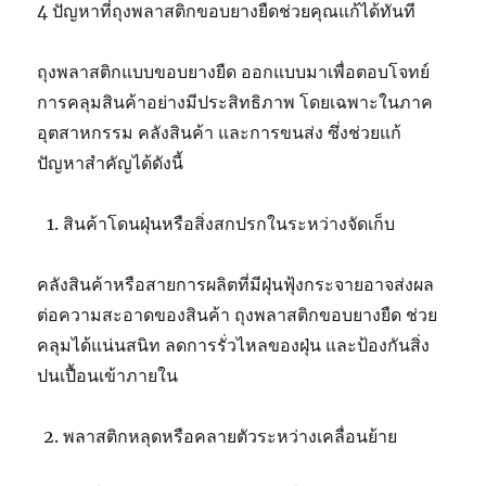
4 ปัญหาที่ถุงพลาสติกขอบยางยืดช่วยคุณแก้ได้ทันที
ถุงพลาสติกแบบขอบยางยืด ออกแบบมาเพื่อตอบโจทย์
การคลุมสินค้าอย่างมีประสิทธิภาพ โดยเฉพาะในภาค
อุตสาหกรรม คลังสินค้า และการขนส่ง ซึ่งช่วยแก้
ปัญหาสำคัญได้ดังนี้
สินค้าโดนฝุ่นหรือสิ่งสกปรกในระหว่างจัดเก็บ
คลังสินค้าหรือสายการผลิตที่มีฝุ่นฟุ้งกระจายอาจส่งผล
ต่อความสะอาดของสินค้า ถุงพลาสติกขอบยางยืด ช่วย
คลุมได้แน่นสนิท ลดการรั่วไหลของฝุ่น และป้องกันสิ่ง
ปนเปื้อนเข้าภายใน
พลาสติกหลุดหรือคลายตัวระหว่างเคลื่อนย้าย