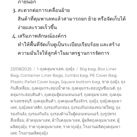
ภายนอก
สะดวกต่อการเคลื่อนย้าย
สินค้าที่คุมพาเลทแล้วสามารถยก ย้าย หรือจัดเก็บได้
ง่ายและรวดเร็วขึ้น
เสริมภาพลักษณ์องค์กร
ทำให้พื้นที่จัดเก็บดูเป็นระเบียบเรียบร้อย และสร้าง
ความมั่นใจให้ลูกค้าในมาตรฐานการจัดการ
Posted
Categories
Tags
23/08/2025
1-ถุงคลุมพาเลท
,
ถุงมุ้ง
Big bag
,
Box Liner
on
Bag
,
Container Liner Bags
,
Jumbo bag
,
PE Cover Bag
,
Plastic Pallet Cover bags
,
Square bottom bag
,
ขาย ถุงมุ้ง
,
ถุง
ก้นสี่เหลี่ยม
,
ถุงคลุมกระสอบน้ำตาล
,
ถุงคลุมกระสอบปูนซีเมนต์
,
ถุง
คลุมกระสอบสินค้า
,
ถุงคลุมตู้คอนเทนเนอร์
,
ถุงคลุมพาเลท
,
ถุงคลุม
พาเลทชลบุรี
,
ถุงคลุมสินค้า
,
ถุงคลุมเครื่องจักร
,
ถุงมุ้ง
,
ถุงมุ้งคลุมพา
เลท
,
ถุงมุ้งพลาสติก
,
ถุงรองก้นกล่อง
,
ถุงรองก้นกล่องขนาดใหญ่
,
ถุง
รองก้นลัง
,
ถุงรองกันถัง
,
ถุงรองด้านในตู้คอนเทนเนอร์
,
ถุงรูปทรง
สี่เหลี่ยม
,
ผ้าคลุมพาเลท
,
ผ้าใบคลุมพาเลท
,
ผู้ผลิตถุงคลุมพาเลท
,
ผู้
ผลิตถุงมุ้ง
,
ราคาถุงคลุมพาเลท
,
ราคาถุงมุ้ง
,
โรงงานผลิตถุงคลุมพา
เลท
,
โรงงานผลิตถุงมุ้ง