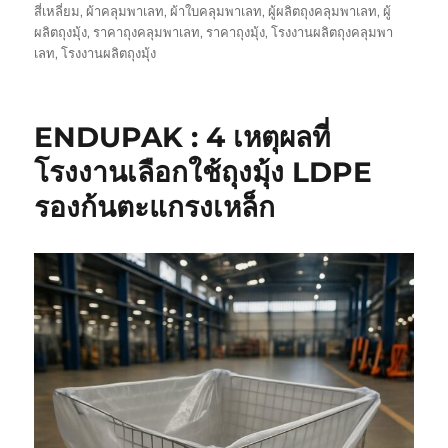
สี่เหลี่ยม
,
ผ้าคลุมพาเลท
,
ผ้าใบคลุมพาเลท
,
ผู้ผลิตถุงคลุมพาเลท
,
ผู้
ผลิตถุงมุ้ง
,
ราคาถุงคลุมพาเลท
,
ราคาถุงมุ้ง
,
โรงงานผลิตถุงคลุมพา
เลท
,
โรงงานผลิตถุงมุ้ง
ENDUPAK : 4 เหตุผลที่
โรงงานเลือกใช้ถุงมุ้ง LDPE
รองก้นตะแกรงเหล็ก