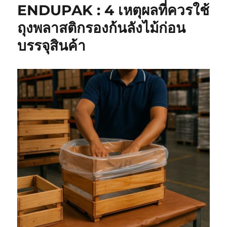
ENDUPAK : 4 เหตุผลที่ควรใช้
ถุงพลาสติกรองก้นลังไม้ก่อน
บรรจุสินค้า