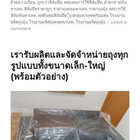
ด้วยความร้อน
,
ถูกกว่าฟิล์มยึด
,
ทดแทนการใช้ฟิล์มยึด
,
ผ้าตาข่ายพัน
พาเลท
,
ฟิล์มยึดราคาถูก
,
ราคาถุงคลุมพาเลท
,
ราคาถุงมุ้ง
,
ลดการใช้
ฟิล์มพันพาเลท
,
ลดต้นทุนฟิล์มยึด
,
ุุึถุงคลุมพาเลทพร้อมส่ง
,
โรงงงาน
ผลิตถุงมุ้ง
,
โรงงานผลิตถุงคลุมพาเลท
,
โรงงานผลิตถุงมุ้ง
Leave a
on
comment
ถุง
คลุม
พา
เรารับผลิตและจัดจำหน่ายถุงทุก
เลท
ที่
รูปแบบทั้งขนาดเล็ก-ใหญ่
ไม่
(พร้อมตัวอย่าง)
ได้
ใช้
แค่
คลุม
พา
เลท