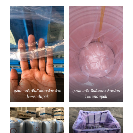
ถุง
ทุก
รูป
แบบ
ทั้ง
ขนาด
เล็ก-
ใหญ่
(พร้อม
ตัวอย่าง)
ถุงพลาสติกที่ผลิตและจำหน่าย
ถุงพลาสติกที่ผลิตและจำหน่าย
โดย endupak
โดย endupak