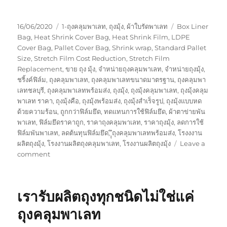
Posted
Categories
Tags
16/06/2020
1-ถุงคลุมพาเลท
,
ถุงมุ้ง
,
ผ้าใบรัดพาเลท
Box Liner
on
Bag
,
Heat Shrink Cover Bag
,
Heat Shrink Film
,
LDPE
Cover Bag
,
Pallet Cover Bag
,
Shrink wrap
,
Standard Pallet
Size
,
Stretch Film Cost Reduction
,
Stretch Film
Replacement
,
ขาย ถุง มุ้ง
,
จำหน่ายถุงคลุมพาเลท
,
จำหน่ายถุงมุ้ง
,
ชริ้งค์ฟิล์ม
,
ถุงคลุมพาเลท
,
ถุงคลุมพาเลทขนาดมาตรฐาน
,
ถุงคลุมพา
เลทชลบุรี
,
ถุงคลุมพาเลทพร้อมส่ง
,
ถุงมุ้ง
,
ถุงมุ้งคลุมพาเลท
,
ถุงมุ้งคลุม
พาเลท ราคา
,
ถุงมุ้งคือ
,
ถุงมุ้งพร้อมส่ง
,
ถุงมุ้งสำเร็จรูป
,
ถุงมุ้งแบบหด
ด้วยความร้อน
,
ถูกกว่าฟิล์มยึด
,
ทดแทนการใช้ฟิล์มยึด
,
ผ้าตาข่ายพัน
พาเลท
,
ฟิล์มยึดราคาถูก
,
ราคาถุงคลุมพาเลท
,
ราคาถุงมุ้ง
,
ลดการใช้
ฟิล์มพันพาเลท
,
ลดต้นทุนฟิล์มยึด
,
ุุึถุงคลุมพาเลทพร้อมส่ง
,
โรงงงาน
ผลิตถุงมุ้ง
,
โรงงานผลิตถุงคลุมพาเลท
,
โรงงานผลิตถุงมุ้ง
Leave a
on
comment
เรา
รับ
ผลิต
เรารับผลิตถุงทุกชนิดไม่ใช่แค่
และ
จัด
ถุงคลุมพาเลท
จำหน่าย