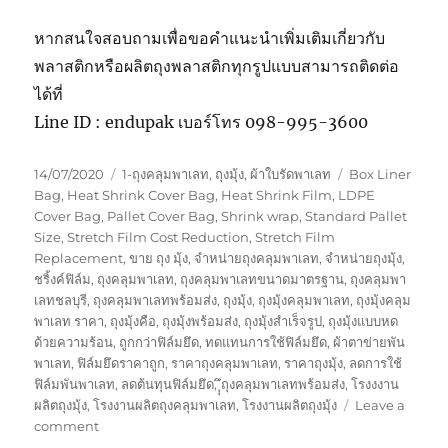
หากสนใจสอบถามเพื่อขอคำแนะนำเพิ่มเติมเกี่ยวกับ
พลาสติกหรือผลิตถุงพลาสติกทุกรูปแบบสามารถติดต่อ
ได้ที่
Line ID : endupak เบอร์โทร 098-995-3600
Posted
Categories
Tags
14/07/2020
1-ถุงคลุมพาเลท
,
ถุงมุ้ง
,
ผ้าใบรัดพาเลท
Box Liner
on
Bag
,
Heat Shrink Cover Bag
,
Heat Shrink Film
,
LDPE
Cover Bag
,
Pallet Cover Bag
,
Shrink wrap
,
Standard Pallet
Size
,
Stretch Film Cost Reduction
,
Stretch Film
Replacement
,
ขาย ถุง มุ้ง
,
จำหน่ายถุงคลุมพาเลท
,
จำหน่ายถุงมุ้ง
,
ชริ้งค์ฟิล์ม
,
ถุงคลุมพาเลท
,
ถุงคลุมพาเลทขนาดมาตรฐาน
,
ถุงคลุมพา
เลทชลบุรี
,
ถุงคลุมพาเลทพร้อมส่ง
,
ถุงมุ้ง
,
ถุงมุ้งคลุมพาเลท
,
ถุงมุ้งคลุม
พาเลท ราคา
,
ถุงมุ้งคือ
,
ถุงมุ้งพร้อมส่ง
,
ถุงมุ้งสำเร็จรูป
,
ถุงมุ้งแบบหด
ด้วยความร้อน
,
ถูกกว่าฟิล์มยึด
,
ทดแทนการใช้ฟิล์มยึด
,
ผ้าตาข่ายพัน
พาเลท
,
ฟิล์มยึดราคาถูก
,
ราคาถุงคลุมพาเลท
,
ราคาถุงมุ้ง
,
ลดการใช้
ฟิล์มพันพาเลท
,
ลดต้นทุนฟิล์มยึด
,
ุุึถุงคลุมพาเลทพร้อมส่ง
,
โรงงงาน
ผลิตถุงมุ้ง
,
โรงงานผลิตถุงคลุมพาเลท
,
โรงงานผลิตถุงมุ้ง
Leave a
on
comment
ถุง