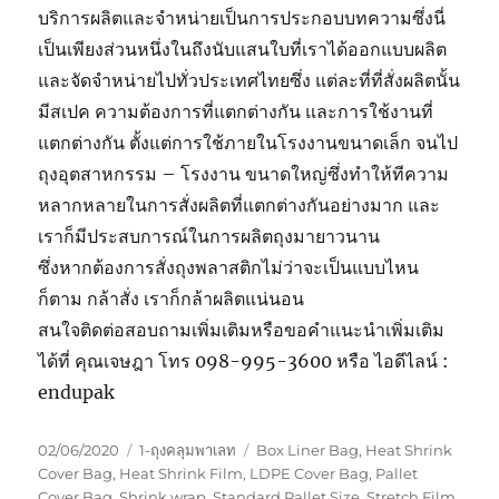
บริการผลิตและจำหน่ายเป็นการประกอบบทความซึ่งนี่
เป็นเพียงส่วนหนึ่งในถึงนับแสนใบที่เราได้ออกแบบผลิต
และจัดจำหน่ายไปทั่วประเทศไทยซึ่ง แต่ละที่ที่สั่งผลิตนั้น
มีสเปค ความต้องการที่แตกต่างกัน และการใช้งานที่
แตกต่างกัน ตั้งแต่การใช้ภายในโรงงานขนาดเล็ก จนไป
ถุงอุตสาหกรรม – โรงงาน ขนาดใหญ่ซึ่งทำให้ทีความ
หลากหลายในการสั่งผลิตที่แตกต่างกันอย่างมาก และ
เราก็มีประสบการณ์ในการผลิตถุงมายาวนาน
ซึ่งหากต้องการสั่งถุงพลาสติกไม่ว่าจะเป็นแบบไหน
ก็ตาม กล้าสั่ง เราก็กล้าผลิตแน่นอน
สนใจติดต่อสอบถามเพิ่มเติมหรือขอคำแนะนำเพิ่มเติม
ได้ที่ คุณเจษฎา โทร 098-995-3600 หรือ ไอดีไลน์ :
endupak
Posted
Categories
Tags
02/06/2020
1-ถุงคลุมพาเลท
Box Liner Bag
,
Heat Shrink
on
Cover Bag
,
Heat Shrink Film
,
LDPE Cover Bag
,
Pallet
Cover Bag
,
Shrink wrap
,
Standard Pallet Size
,
Stretch Film