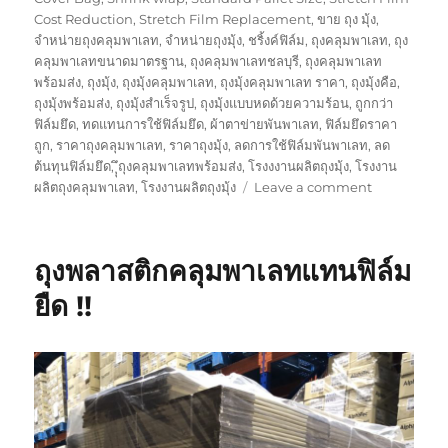
Cost Reduction
,
Stretch Film Replacement
,
ขาย ถุง มุ้ง
,
จำหน่ายถุงคลุมพาเลท
,
จำหน่ายถุงมุ้ง
,
ชริ้งค์ฟิล์ม
,
ถุงคลุมพาเลท
,
ถุง
คลุมพาเลทขนาดมาตรฐาน
,
ถุงคลุมพาเลทชลบุรี
,
ถุงคลุมพาเลท
พร้อมส่ง
,
ถุงมุ้ง
,
ถุงมุ้งคลุมพาเลท
,
ถุงมุ้งคลุมพาเลท ราคา
,
ถุงมุ้งคือ
,
ถุงมุ้งพร้อมส่ง
,
ถุงมุ้งสำเร็จรูป
,
ถุงมุ้งแบบหดด้วยความร้อน
,
ถูกกว่า
ฟิล์มยึด
,
ทดแทนการใช้ฟิล์มยึด
,
ผ้าตาข่ายพันพาเลท
,
ฟิล์มยึดราคา
ถูก
,
ราคาถุงคลุมพาเลท
,
ราคาถุงมุ้ง
,
ลดการใช้ฟิล์มพันพาเลท
,
ลด
ต้นทุนฟิล์มยึด
,
ุุึถุงคลุมพาเลทพร้อมส่ง
,
โรงงงานผลิตถุงมุ้ง
,
โรงงาน
on
ผลิตถุงคลุมพาเลท
,
โรงงานผลิตถุงมุ้ง
Leave a comment
กล้า
สั่ง
ก็
ถุงพลาสติกคลุมพาเลทแทนฟิล์ม
กล้า
ขาย
ยืด !!
(ถุง
พลาสติก
ทุก
อย่าง
บน
โลก)