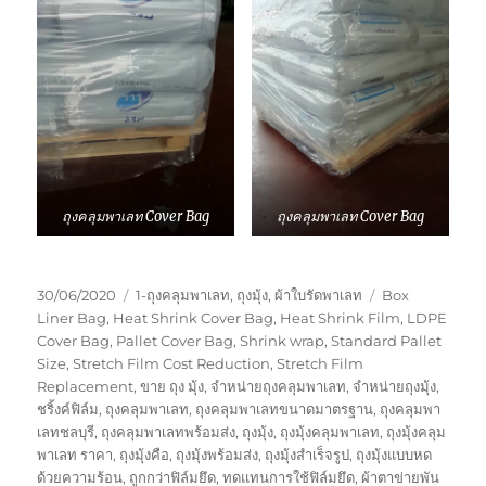
ถุงคลุมพาเลท Cover Bag
ถุงคลุมพาเลท Cover Bag
Posted
Categories
Tags
30/06/2020
1-ถุงคลุมพาเลท
,
ถุงมุ้ง
,
ผ้าใบรัดพาเลท
Box
on
Liner Bag
,
Heat Shrink Cover Bag
,
Heat Shrink Film
,
LDPE
Cover Bag
,
Pallet Cover Bag
,
Shrink wrap
,
Standard Pallet
Size
,
Stretch Film Cost Reduction
,
Stretch Film
Replacement
,
ขาย ถุง มุ้ง
,
จำหน่ายถุงคลุมพาเลท
,
จำหน่ายถุงมุ้ง
,
ชริ้งค์ฟิล์ม
,
ถุงคลุมพาเลท
,
ถุงคลุมพาเลทขนาดมาตรฐาน
,
ถุงคลุมพา
เลทชลบุรี
,
ถุงคลุมพาเลทพร้อมส่ง
,
ถุงมุ้ง
,
ถุงมุ้งคลุมพาเลท
,
ถุงมุ้งคลุม
พาเลท ราคา
,
ถุงมุ้งคือ
,
ถุงมุ้งพร้อมส่ง
,
ถุงมุ้งสำเร็จรูป
,
ถุงมุ้งแบบหด
ด้วยความร้อน
,
ถูกกว่าฟิล์มยึด
,
ทดแทนการใช้ฟิล์มยึด
,
ผ้าตาข่ายพัน