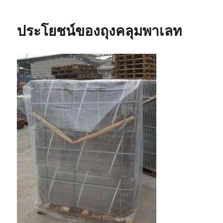
พลาสติก
ที่
ประโยชน์ของถุงคลุมพาเลท
Recycle
เรา
มี
ขาย
รู้
ยัง