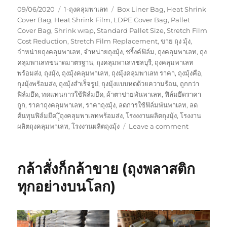
Posted
Categories
Tags
09/06/2020
1-ถุงคลุมพาเลท
Box Liner Bag
,
Heat Shrink
on
Cover Bag
,
Heat Shrink Film
,
LDPE Cover Bag
,
Pallet
Cover Bag
,
Shrink wrap
,
Standard Pallet Size
,
Stretch Film
Cost Reduction
,
Stretch Film Replacement
,
ขาย ถุง มุ้ง
,
จำหน่ายถุงคลุมพาเลท
,
จำหน่ายถุงมุ้ง
,
ชริ้งค์ฟิล์ม
,
ถุงคลุมพาเลท
,
ถุง
คลุมพาเลทขนาดมาตรฐาน
,
ถุงคลุมพาเลทชลบุรี
,
ถุงคลุมพาเลท
พร้อมส่ง
,
ถุงมุ้ง
,
ถุงมุ้งคลุมพาเลท
,
ถุงมุ้งคลุมพาเลท ราคา
,
ถุงมุ้งคือ
,
ถุงมุ้งพร้อมส่ง
,
ถุงมุ้งสำเร็จรูป
,
ถุงมุ้งแบบหดด้วยความร้อน
,
ถูกกว่า
ฟิล์มยึด
,
ทดแทนการใช้ฟิล์มยึด
,
ผ้าตาข่ายพันพาเลท
,
ฟิล์มยึดราคา
ถูก
,
ราคาถุงคลุมพาเลท
,
ราคาถุงมุ้ง
,
ลดการใช้ฟิล์มพันพาเลท
,
ลด
ต้นทุนฟิล์มยึด
,
ุุึถุงคลุมพาเลทพร้อมส่ง
,
โรงงงานผลิตถุงมุ้ง
,
โรงงาน
on
ผลิตถุงคลุมพาเลท
,
โรงงานผลิตถุงมุ้ง
Leave a comment
เรา
รับ
ผลิต
กล้าสั่งก็กล้าขาย (ถุงพลาสติก
ถุง
ทุก
ทุกอย่างบนโลก)
ชนิด
ไม่ใช่
แค่
ถุง