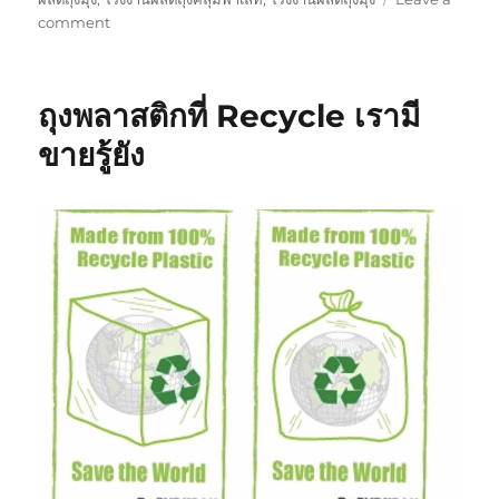
on
comment
รับ
ผลิต
ถุง
ถุงพลาสติกที่ Recycle เรามี
บรรจุ
ภัณฑ์
ขายรู้ยัง
ที่
สามารถ
ช่วย
ป้องกัน
เชื้อ
จุลชีพ
ทุก
ชนิด
(ไวรัส
แบคทีเรีย
เชื้อ
โรค
เขื้
อรา)