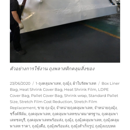
ตัวอย่างการใช้งาน ถุงพลาสติกคลุมสิ่งของ
Posted
Categories
Tags
23/06/2020
1-ถุงคลุมพาเลท
,
ถุงมุ้ง
,
ผ้าใบรัดพาเลท
Box Liner
on
Bag
,
Heat Shrink Cover Bag
,
Heat Shrink Film
,
LDPE
Cover Bag
,
Pallet Cover Bag
,
Shrink wrap
,
Standard Pallet
Size
,
Stretch Film Cost Reduction
,
Stretch Film
Replacement
,
ขาย ถุง มุ้ง
,
จำหน่ายถุงคลุมพาเลท
,
จำหน่ายถุงมุ้ง
,
ชริ้งค์ฟิล์ม
,
ถุงคลุมพาเลท
,
ถุงคลุมพาเลทขนาดมาตรฐาน
,
ถุงคลุมพา
เลทชลบุรี
,
ถุงคลุมพาเลทพร้อมส่ง
,
ถุงมุ้ง
,
ถุงมุ้งคลุมพาเลท
,
ถุงมุ้งคลุม
พาเลท ราคา
,
ถุงมุ้งคือ
,
ถุงมุ้งพร้อมส่ง
,
ถุงมุ้งสำเร็จรูป
,
ถุงมุ้งแบบหด