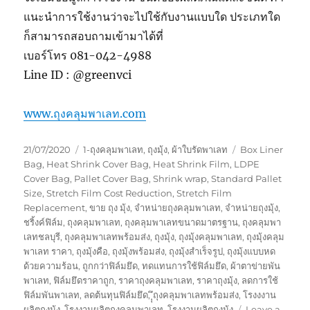
แนะนำการใช้งานว่าจะไปใช้กับงานแบบใด ประเภทใด
ก็สามารถสอบถามเข้ามาได้ที่
เบอร์โทร 081-042-4988
Line ID : @greenvci
www.ถุงคลุมพาเลท.com
Posted
Categories
Tags
21/07/2020
1-ถุงคลุมพาเลท
,
ถุงมุ้ง
,
ผ้าใบรัดพาเลท
Box Liner
on
Bag
,
Heat Shrink Cover Bag
,
Heat Shrink Film
,
LDPE
Cover Bag
,
Pallet Cover Bag
,
Shrink wrap
,
Standard Pallet
Size
,
Stretch Film Cost Reduction
,
Stretch Film
Replacement
,
ขาย ถุง มุ้ง
,
จำหน่ายถุงคลุมพาเลท
,
จำหน่ายถุงมุ้ง
,
ชริ้งค์ฟิล์ม
,
ถุงคลุมพาเลท
,
ถุงคลุมพาเลทขนาดมาตรฐาน
,
ถุงคลุมพา
เลทชลบุรี
,
ถุงคลุมพาเลทพร้อมส่ง
,
ถุงมุ้ง
,
ถุงมุ้งคลุมพาเลท
,
ถุงมุ้งคลุม
พาเลท ราคา
,
ถุงมุ้งคือ
,
ถุงมุ้งพร้อมส่ง
,
ถุงมุ้งสำเร็จรูป
,
ถุงมุ้งแบบหด
ด้วยความร้อน
,
ถูกกว่าฟิล์มยึด
,
ทดแทนการใช้ฟิล์มยึด
,
ผ้าตาข่ายพัน
พาเลท
,
ฟิล์มยึดราคาถูก
,
ราคาถุงคลุมพาเลท
,
ราคาถุงมุ้ง
,
ลดการใช้
ฟิล์มพันพาเลท
,
ลดต้นทุนฟิล์มยึด
,
ุุึถุงคลุมพาเลทพร้อมส่ง
,
โรงงงาน
ผลิตถุงมุ้ง
,
โรงงานผลิตถุงคลุมพาเลท
,
โรงงานผลิตถุงมุ้ง
Leave a