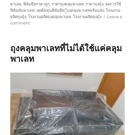
พาเลท
,
ฟิล์มยึดราคาถูก
,
ราคาถุงคลุมพาเลท
,
ราคาถุงมุ้ง
,
ลดการใช้
ฟิล์มพันพาเลท
,
ลดต้นทุนฟิล์มยึด
,
ุุึถุงคลุมพาเลทพร้อมส่ง
,
โรงงงาน
ผลิตถุงมุ้ง
,
โรงงานผลิตถุงคลุมพาเลท
,
โรงงานผลิตถุงมุ้ง
Leave a
on
comment
ประโยชน์
ของ
ถุง
ถุงคลุมพาเลทที่ไม่ได้ใช้แค่คลุม
คลุม
พา
พาเลท
เลท