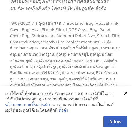
วีดีโอประกอบถุงพลาสติกที่ใช้การเคลื่อนย้ายและ
ขนส่ง-จัดเก็บสินค้า โดย บริษัท เอ็นดูแพ้ค จำกัด
Posted
Categories
Tags
19/05/2020
1-ถุงคลุมพาเลท
Box Liner Bag
,
Heat Shrink
on
Cover Bag
,
Heat Shrink Film
,
LDPE Cover Bag
,
Pallet
Cover Bag
,
Shrink wrap
,
Standard Pallet Size
,
Stretch Film
Cost Reduction
,
Stretch Film Replacement
,
ขาย ถุง มุ้ง
,
จำหน่ายถุงคลุมพาเลท
,
จำหน่ายถุงมุ้ง
,
ชริ้งค์ฟิล์ม
,
ถุงคลุมพาเลท
,
ถุง
คลุมพาเลทขนาดมาตรฐาน
,
ถุงคลุมพาเลทชลบุรี
,
ถุงคลุมพาเลท
พร้อมส่ง
,
ถุงมุ้ง
,
ถุงมุ้งคลุมพาเลท
,
ถุงมุ้งคลุมพาเลท ราคา
,
ถุงมุ้งคือ
,
ถุงมุ้งพร้อมส่ง
,
ถุงมุ้งสำเร็จรูป
,
ถุงมุ้งแบบหดด้วยความร้อน
,
ถูกกว่า
ฟิล์มยึด
,
ทดแทนการใช้ฟิล์มยึด
,
ผ้าตาข่ายพันพาเลท
,
ฟิล์มยึดราคา
ถูก
,
ราคาถุงคลุมพาเลท
,
ราคาถุงมุ้ง
,
ลดการใช้ฟิล์มพันพาเลท
,
ลด
ต้นทุนฟิล์มยึด
,
ุุึถุงคลุมพาเลทพร้อมส่ง
,
โรงงงานผลิตถุงมุ้ง
,
โรงงาน
on
ผลิตถุงคลุมพาเลท
,
โรงงานผลิตถุงมุ้ง
Leave a comment
เราใช้คุกกี้เพื่อพัฒนาประสิทธิภาพ และประสบการณ์ที่ดีในการ
วีดีโอ
ใช้เว็บไซต์ของคุณ คุณสามารถศึกษารายละเอียดได้ที่
ประกอบ
นโยบายความเป็นส่วนตัว
และสามารถจัดการความเป็นส่วนตัว
ถุง
เองได้ของคุณได้เองโดยคลิกที่
ตั้งค่า
Easy Wrap ทางเลือกใช้ใหม่
พลาสติก
สอบถามเพิ่มเติม
Allow
ที่
ได้เป็นมิตรกับสิ่งแวดล้อม
OPEN
ใช้
CHAT