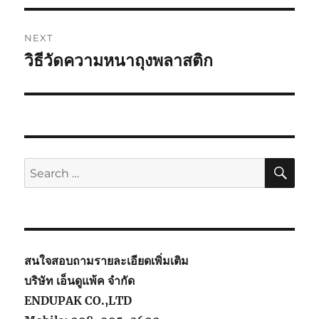
NEXT
วิธีวัดความหนาถุงพลาสติก
Next
post:
SE
Search
for:
สนใจสอบถามรายละเอียดเพิ่มเติม
บริษัท เอ็นดูแพ้ค จำกัด
ENDUPAK CO.,LTD