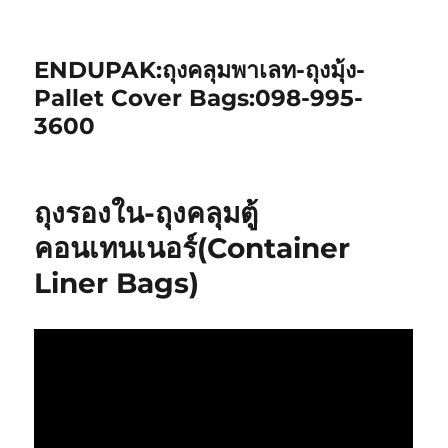
ENDUPAK:ถุงคลุมพาเลท-ถุงมุ้ง-
Pallet Cover Bags:098-995-
3600
ถุงรองใน-ถุงคลุมตู้
คอนเทนเนอร์(Container
Liner Bags)