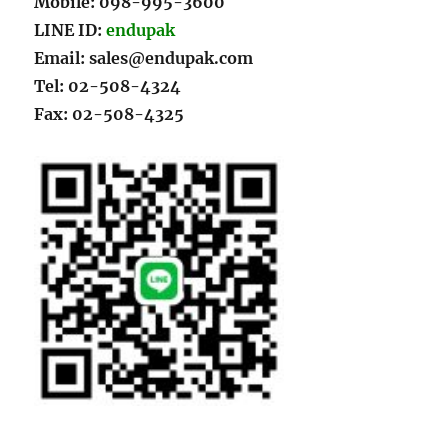
Mobile: 098-995-3600
LINE ID:
endupak
Email: sales@endupak.com
Tel: 02-508-4324
Fax: 02-508-4325