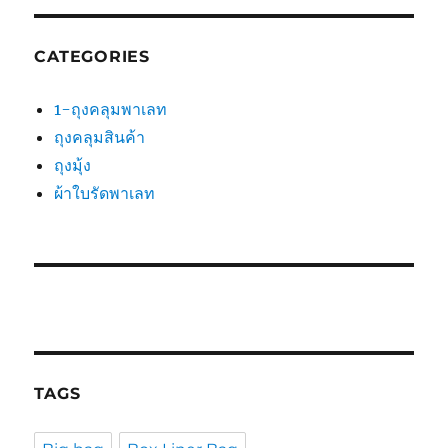
CATEGORIES
1-ถุงคลุมพาเลท
ถุงคลุมสินค้า
ถุงมุ้ง
ผ้าใบรัดพาเลท
TAGS