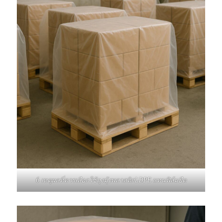
6 เหตุผลที่ควรเลือกใช้ถุงมุ้งพลาสติกLDPE แทนฟิล์มยืด