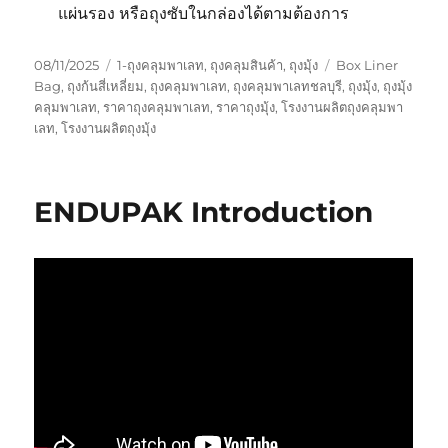
แผ่นรอง หรือถุงซับในกล่องได้ตามต้องการ
Posted
Categories
Tags
08/11/2025
1-ถุงคลุมพาเลท
,
ถุงคลุมสินค้า
,
ถุงมุ้ง
Box Liner
on
Bag
,
ถุงก้นสี่เหลี่ยม
,
ถุงคลุมพาเลท
,
ถุงคลุมพาเลทชลบุรี
,
ถุงมุ้ง
,
ถุงมุ้ง
คลุมพาเลท
,
ราคาถุงคลุมพาเลท
,
ราคาถุงมุ้ง
,
โรงงานผลิตถุงคลุมพา
เลท
,
โรงงานผลิตถุงมุ้ง
ENDUPAK Introduction