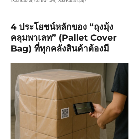
โรงงานผลิตถุงคลุมพาเลท
,
โรงงานผลิตถุงมุ้ง
4 ประโยชน์หลักของ “ถุงมุ้ง
คลุมพาเลท” (Pallet Cover
Bag) ที่ทุกคลังสินค้าต้องมี