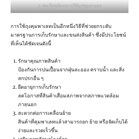
4 ประโยชน์จากการใช้ถุงคลุมพาเลท
การใช้ถุงคุมพาเลทเป็นอีกหนึ่งวิธีที่ช่วยยกระดับ
มาตรฐานการเก็บรักษาและขนส่งสินค้า ซึ่งมีประโยชน์
ที่เห็นได้ชัดเจนดังนี้
รักษาคุณภาพสินค้า
ป้องกันการปนเปื้อนจากฝุ่นละออง คราบน้ำ และสิ่ง
สกปรกอื่น ๆ
ยืดอายุการเก็บรักษา
ลดโอกาสที่สินค้าเสื่อมสภาพจากสภาพแวดล้อม
ภายนอก
สะดวกต่อการเคลื่อนย้าย
สินค้าที่คุมพาเลทแล้วสามารถยก ย้าย หรือจัดเก็บได้
ง่ายและรวดเร็วขึ้น
เสริมภาพลักษณ์องค์กร