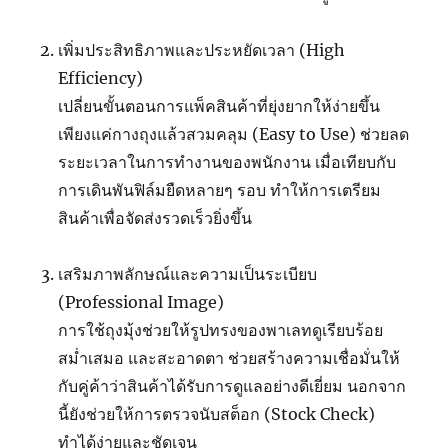
เพิ่มประสิทธิภาพและประหยัดเวลา (High
Efficiency)
เปลี่ยนขั้นตอนการแพ็คสินค้าที่ยุ่งยากให้ง่ายขึ้น
เพียงแค่กางถุงแล้วสวมคลุม (Easy to Use) ช่วยลด
ระยะเวลาในการทำงานของพนักงาน เมื่อเทียบกับ
การเดินพันฟิล์มยืดหลายๆ รอบ ทำให้การเตรียม
สินค้าเพื่อจัดส่งรวดเร็วยิ่งขึ้น
เสริมภาพลักษณ์และความเป็นระเบียบ
(Professional Image)
การใช้ถุงมุ้งช่วยให้รูปทรงของพาเลทดูเรียบร้อย
สม่ำเสมอ และสะอาดตา ช่วยสร้างความเชื่อมั่นให้
กับคู่ค้าว่าสินค้าได้รับการดูแลอย่างดีเยี่ยม นอกจาก
นี้ยังช่วยให้การตรวจนับสต็อก (Stock Check)
ทำได้ง่ายและชัดเจน