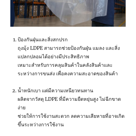
ป้องกันฝุ่นและสิ่งสกปรก
ถุงมุ้ง LDPE สามารถช่วยป้องกันฝุ่น แมลง และสิ่ง
แปลกปลอมได้อย่างมีประสิทธิภาพ
เหมาะสำหรับการคลุมสินค้าในคลังสินค้าและ
ระหว่างการขนส่ง เพื่อคงความสะอาดของสินค้า
น้ำหนักเบา แต่มีความเหนียวทนทาน
ผลิตจากวัสดุ LDPE ที่มีความยืดหยุ่นสูง ไม่ฉีกขาด
ง่าย
ช่วยให้การใช้งานสะดวก ลดความเสียหายที่อาจเกิด
ขึ้นระหว่างการใช้งาน