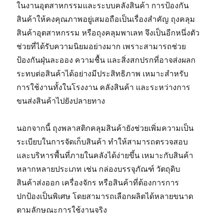
ในงานอุตสาหกรรมและระบบคลังสินค้า การป้องกัน
สินค้าให้คงคุณภาพอยู่เสมอถือเป็นเรื่องสำคัญ ถุงคลุม
สินค้าอุตสาหกรรม หรือถุงคลุมพาเลท จึงเป็นอีกหนึ่งตัว
ช่วยที่ได้รับความนิยมอย่างมาก เพราะสามารถช่วย
ป้องกันฝุ่นละออง ความชื้น และสิ่งสกปรกที่อาจส่งผลก
ระทบต่อสินค้าได้อย่างมีประสิทธิภาพ เหมาะสำหรับ
การใช้งานทั้งในโรงงาน คลังสินค้า และระหว่างการ
ขนส่งสินค้าไปยังปลายทาง
นอกจากนี้ ถุงพลาสติกคลุมสินค้ายังช่วยเพิ่มความเป็น
ระเบียบในการจัดเก็บสินค้า ทำให้สามารถตรวจสอบ
และบริหารพื้นที่ภายในคลังได้ง่ายขึ้น เหมาะกับสินค้า
หลากหลายประเภท เช่น กล่องบรรจุภัณฑ์ วัตถุดิบ
สินค้าส่งออก เครื่องจักร หรือสินค้าที่ต้องการการ
ปกป้องเป็นพิเศษ โดยสามารถเลือกผลิตได้หลายขนาด
ตามลักษณะการใช้งานจริง