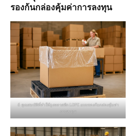
รองก้นกล่องคุ้มค่าการลงทุน
6 คุณสมบัติที่ทำให้ถุงพลาสติก LDPE แบบรองก้นกล่องคุ้มค่า
การลงทุน