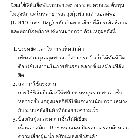
นิยมใช้ฟิล์มยืดพันรอบพาเลต เพราะสะดวกและต้นทุน
ไม่สูงนัก แต่ในหลายกรณี ถุงมุ้งพลาสติกแอลดีพีอี
(LDPE Cover Bag) กลับเป็นทางเลือกที่มีประสิทธิภาพ
และตอบโจทย์การใช้งานมากกว่า ด้วยเหตุผลดังนี้
ประหยัดเวลาในการแพ็คสินค้า
เพียงสวมถุงคลุมพาเลตก็สามารถจัดเก็บได้ทันที ไม่
ต้องใช้แรงงานในการพันรอบหลายชั้นเหมือนฟิล์ม
ยืด
ลดการใช้แรงงาน
การใช้ฟิล์มยืดต้องใช้พนักงานหมุนรอบพาเลตซ้ำ
หลายครั้ง แต่ถุงแอลดีพีอีใช้แรงงานน้อยกว่า เหมาะ
กับระบบคลังสินค้าที่ต้องการความเร็ว
ป้องกันฝุ่นและความชื้นได้ดีเยี่ยม
เนื้อพลาสติก LDPE หนาแน่น ปิดรอยต่อรอบด้าน ลด
ความเสี่ยงฝุ่น น้ำ หรือแมลงเข้าสินค้า