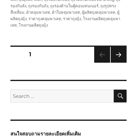
รองก้นลัง
,
ถุงรองกันถัง
,
ถุงรองด้านในตู้คอนเทนเนอร์
,
ถุงรูปทรง
สี่เหลี่ยม
,
ผ้าคลุมพาเลท
,
ผ้าใบคลุมพาเลท
,
ผู้ผลิตถุงคลุมพาเลท
,
ผู้
ผลิตถุงมุ้ง
,
ราคาถุงคลุมพาเลท
,
ราคาถุงมุ้ง
,
โรงงานผลิตถุงคลุมพา
เลท
,
โรงงานผลิตถุงมุ้ง
Posts
PAGE
1
NEXT
pagination
PAG
E
SE
Search
for:
สนใจสอบถามรายละเอียดเพิ่มเติม