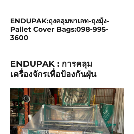
ENDUPAK:ถุงคลุมพาเลท-ถุงมุ้ง-
Pallet Cover Bags:098-995-
3600
ENDUPAK : การคลุม
เครื่องจักรเพื่อป้องกันฝุ่น