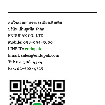
สนใจสอบถามรายละเอียดเพิ่มเติม
บริษัท เอ็นดูแพ้ค จำกัด
ENDUPAK CO.,LTD
Mobile: 098-995-3600
LINE ID:
endupak
Email: sales@endupak.com
Tel: 02-508-4324
Fax: 02-508-4325