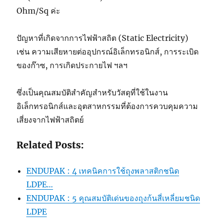
Ohm/Sq ค่ะ
ปัญหาที่เกิดจากการไฟฟ้าสถิต (Static Electricity)
เช่น ความเสียหายต่ออุปกรณ์อิเล็กทรอนิกส์, การระเบิด
ของก๊าซ, การเกิดประกายไฟ ฯลฯ
ซึ่งเป็นคุณสมบัติสำคัญสำหรับวัสดุที่ใช้ในงาน
อิเล็กทรอนิกส์และอุตสาหกรรมที่ต้องการควบคุมความ
เสี่ยงจากไฟฟ้าสถิต​​​​​​​​​​​​​​​​ย์
Related Posts:
ENDUPAK : 4 เทคนิคการใช้ถุงพลาสติกชนิด
LDPE…
ENDUPAK : 5 คุณสมบัติเด่นของถุงก้นสี่เหลี่ยมชนิด
LDPE