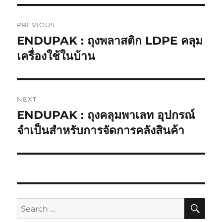
Post
PREVIOUS
navigation
ENDUPAK : ถุงพลาสติก LDPE คลุม
Previous
post:
เครื่องใช้ในบ้าน
NEXT
ENDUPAK : ถุงคลุมพาเลท อุปกรณ์
Next
post:
จำเป็นสำหรับการจัดการคลังสินค้า
SE
Search
for: