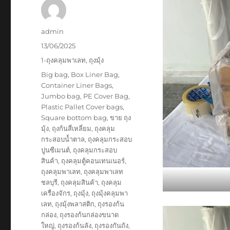
Author
admin
Posted
13/06/2025
on
Categories
1-ถุงคลุมพาเลท
,
ถุงมุ้ง
Tags
Big bag
,
Box Liner Bag
,
Container Liner Bags
,
Jumbo bag
,
PE Cover Bag
,
Plastic Pallet Cover bags
,
Square bottom bag
,
ขาย ถุง
มุ้ง
,
ถุงก้นสี่เหลี่ยม
,
ถุงคลุม
กระสอบน้ำตาล
,
ถุงคลุมกระสอบ
ปูนซีเมนต์
,
ถุงคลุมกระสอบ
สินค้า
,
ถุงคลุมตู้คอนเทนเนอร์
,
ถุงคลุมพาเลท
,
ถุงคลุมพาเลท
ชลบุรี
,
ถุงคลุมสินค้า
,
ถุงคลุม
เครื่องจักร
,
ถุงมุ้ง
,
ถุงมุ้งคลุมพา
เลท
,
ถุงมุ้งพลาสติก
,
ถุงรองก้น
กล่อง
,
ถุงรองก้นกล่องขนาด
ใหญ่
,
ถุงรองก้นลัง
,
ถุงรองกันถัง
,