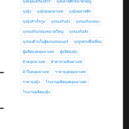
ถุงคลุมเครื่องจักร
ถุงพลาสติกขนาดใหญ่
ถุงมุ้ง
ถุงมุ้งคลุมพาเลท
ถุงมุ้งพลาสติก
ถุงมุ้งสำเร็จรูป
ถุงรองกันถัง
ถุงรองก้นกล่อง
ถุงรองก้นกล่องขนาดใหญ่
ถุงรองก้นลัง
ถุงรองด้านในตู้คอนเทนเนอร์
ถุงรูปทรงสี่เหลี่ยม
ผู้ผลิตถุงคลุมพาเลท
ผู้ผลิตถุงมุ้ง
ผ้าคลุมพาเลท
ผ้าตาข่ายพันพาเลท
ผ้าใบคลุมพาเลท
ราคาถุงคลุมพาเลท
ราคาถุงมุ้ง
โรงงานผลิตถุงคลุมพาเลท
โรงงานผลิตถุงมุ้ง