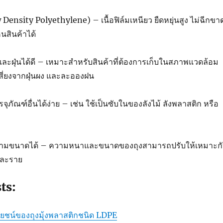
 Density Polyethylene) – เนื้อฟิล์มเหนียว ยืดหยุ่นสูง ไม่ฉีกขา
็นสินค้าได้
และฝุ่นได้ดี – เหมาะสำหรับสินค้าที่ต้องการเก็บในสภาพแวดล้อม
สี่ยงจากฝุ่นผง และละอองฝน
จุภัณฑ์อื่นได้ง่าย – เช่น ใช้เป็นซับในของลังไม้ ลังพลาสติก หรือ
ตตามขนาดได้ – ความหนาและขนาดของถุงสามารถปรับให้เหมาะก
่ละราย
ts:
ชน์ของถุงมุ้งพลาสติกชนิด LDPE