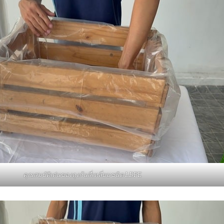
คุณสมบัติเด่นของถุงก้นสี่เหลี่ยมชนิด LDPE