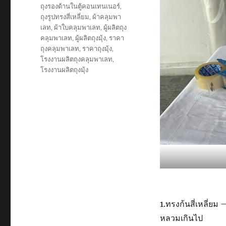
ถุงรองด้านในตู้คอนเทนเนอร์
,
ถุงรูปทรงสี่เหลี่ยม
,
ผ้าคลุมพา
เลท
,
ผ้าใบคลุมพาเลท
,
ผู้ผลิตถุง
คลุมพาเลท
,
ผู้ผลิตถุงมุ้ง
,
ราคา
ถุงคลุมพาเลท
,
ราคาถุงมุ้ง
,
โรงงานผลิตถุงคลุมพาเลท
,
โรงงานผลิตถุงมุ้ง
1.ทรงก้นสี่เหลี่ยม 
หลวมเกินไป