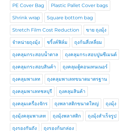
PE Cover Bag
Plastic Pallet Cover bags
Shrink wrap
Square bottom bag
Stretch Film Cost Reduction
ขาย ถุงมุ้ง
จำหน่ายถุงมุ้ง
ชริ้งค์ฟิล์ม
ถุงก้นสี่เหลี่ยม
ถุงคลุมกระสอบน้ำตาล
ถุงคลุมกระสอบปูนซีเมนต์
ถุงคลุมกระสอบสินค้า
ถุงคลุมตู้คอนเทนเนอร์
ถุงคลุมพาเลท
ถุงคลุมพาเลทขนาดมาตรฐาน
ถุงคลุมพาเลทชลบุรี
ถุงคลุมสินค้า
ถุงคลุมเครื่องจักร
ถุงพลาสติกขนาดใหญ่
ถุงมุ้ง
ถุงมุ้งคลุมพาเลท
ถุงมุ้งพลาสติก
ถุงมุ้งสำเร็จรูป
ถุงรองกันถัง
ถุงรองก้นกล่อง