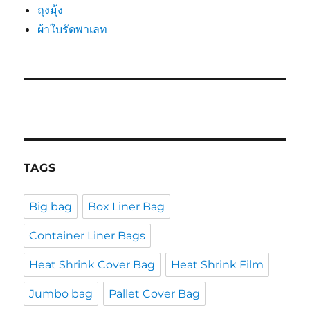
ถุงมุ้ง
ผ้าใบรัดพาเลท
TAGS
Big bag
Box Liner Bag
Container Liner Bags
Heat Shrink Cover Bag
Heat Shrink Film
Jumbo bag
Pallet Cover Bag