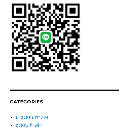
CATEGORIES
1-ถุงคลุมพาเลท
ถุงคลุมสินค้า