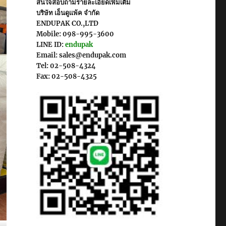
สนใจสอบถามรายละเอียดเพิ่มเติม
บริษัท เอ็นดูแพ้ค จำกัด
ENDUPAK CO.,LTD
Mobile: 098-995-3600
LINE ID:
endupak
Email: sales@endupak.com
Tel: 02-508-4324
Fax: 02-508-4325