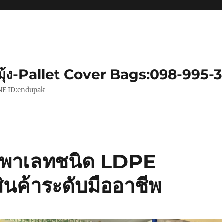
มุ้ง-Pallet Cover Bags:098-995-
|LINE ID:endupak
มพาเลทชนิด LDPE
นค้าระดับมืออาชีพ