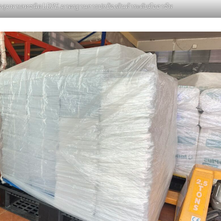
คลุมพาเลทชนิด LDPE มาตรฐานการปกป้องสินค้าระดับมืออาชีพ