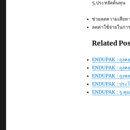
5.ประหยัดต้นทุน
ช่วยลดความเสียหา
ลดค่าใช้จ่ายในก
Related Pos
ENDUPAK : ถุงค
ENDUPAK : ถุงค
ENDUPAK : ถุงพลาส
ENDUPAK : ประโย
ENDUPAK : 5 คุณสม