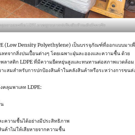
คลุมพาเลทชนิด LDPE มาตรฐานการปกป้องสินค้าระดับมืออาชีพ
E (Low Density Polyethylene) เป็นบรรจุภัณฑ์ที่ออกแบบมาเพื
ลทจากสิ่งปนเปื้อนต่างๆ โดยเฉพาะฝุ่นละอองและความชื้น ด้วย
งพลาสติก LDPE ที่มีความยืดหยุ่นสูงและทนทานต่อสภาพแวดล้อม
่เหมาะสมสำหรับการปกป้องสินค้าในคลังสินค้าหรือระหว่างการขนส่
ถุงคลุมพาเลท LDPE:
้น
ะความชื้นได้อย่างมีประสิทธิภาพ
นค้าไม่ให้เสียหายจากความชื้น