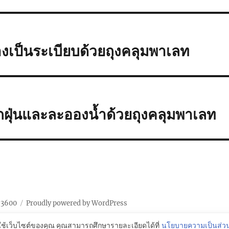
งเป็นระเบียบด้วยถุงคลุมพาเลท
ุ่นและละอองน้ำด้วยถุงคลุมพาเลท
-3600
Proudly powered by WordPress
ใช้เว็บไซต์ของคุณ คุณสามารถศึกษารายละเอียดได้ที่
นโยบายความเป็นส่วน