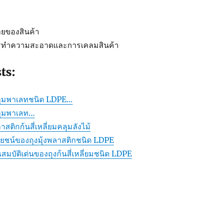
ยของสินค้า
ารทำความสะอาดและการเคลมสินค้า
ts:
ลุมพาเลทชนิด LDPE…
ลุมพาเลท…
ติกก้นสี่เหลี่ยมคลุมลังไม้
ชน์ของถุงมุ้งพลาสติกชนิด LDPE
บัติเด่นของถุงก้นสี่เหลี่ยมชนิด LDPE