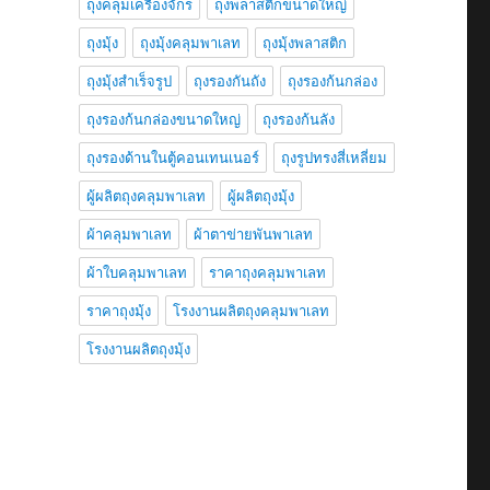
ถุงคลุมเครื่องจักร
ถุงพลาสติกขนาดใหญ่
ถุงมุ้ง
ถุงมุ้งคลุมพาเลท
ถุงมุ้งพลาสติก
ถุงมุ้งสำเร็จรูป
ถุงรองกันถัง
ถุงรองก้นกล่อง
ถุงรองก้นกล่องขนาดใหญ่
ถุงรองก้นลัง
ถุงรองด้านในตู้คอนเทนเนอร์
ถุงรูปทรงสี่เหลี่ยม
ผู้ผลิตถุงคลุมพาเลท
ผู้ผลิตถุงมุ้ง
ผ้าคลุมพาเลท
ผ้าตาข่ายพันพาเลท
ผ้าใบคลุมพาเลท
ราคาถุงคลุมพาเลท
ราคาถุงมุ้ง
โรงงานผลิตถุงคลุมพาเลท
โรงงานผลิตถุงมุ้ง