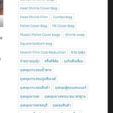
Heat Shrink Cover Bag
Heat Shrink Film
Jumbo bag
Pallet Cover Bag
PE Cover Bag
Plastic Pallet Cover bags
Shrink wrap
่อ
Square bottom bag
Stretch Film Cost Reduction
ขาย ถุงมุ้ง
ง
จำหน่ายถุงมุ้ง
ชริ้งค์ฟิล์ม
ถุงก้นสี่เหลี่ยม
ถุงคลุมกระสอบน้ำตาล
ถุงคลุมกระสอบปูนซีเมนต์
ถุงคลุมกระสอบสินค้า
ถุงคลุมตู้คอนเทนเนอร์
ถุงคลุมพาเลท
ถุงคลุมพาเลทขนาดมาตรฐาน
ถุงคลุมพาเลทชลบุรี
ถุงคลุมสินค้า