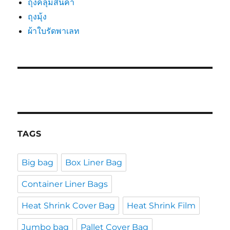
ถุงคลุมสินค้า
ถุงมุ้ง
ผ้าใบรัดพาเลท
TAGS
Big bag
Box Liner Bag
Container Liner Bags
Heat Shrink Cover Bag
Heat Shrink Film
Jumbo bag
Pallet Cover Bag