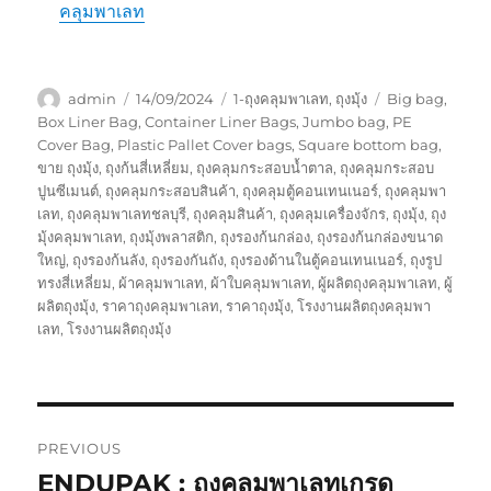
คลุมพาเลท
Author
Posted
Categories
Tags
admin
14/09/2024
1-ถุงคลุมพาเลท
,
ถุงมุ้ง
Big bag
,
on
Box Liner Bag
,
Container Liner Bags
,
Jumbo bag
,
PE
Cover Bag
,
Plastic Pallet Cover bags
,
Square bottom bag
,
ขาย ถุงมุ้ง
,
ถุงก้นสี่เหลี่ยม
,
ถุงคลุมกระสอบน้ำตาล
,
ถุงคลุมกระสอบ
ปูนซีเมนต์
,
ถุงคลุมกระสอบสินค้า
,
ถุงคลุมตู้คอนเทนเนอร์
,
ถุงคลุมพา
เลท
,
ถุงคลุมพาเลทชลบุรี
,
ถุงคลุมสินค้า
,
ถุงคลุมเครื่องจักร
,
ถุงมุ้ง
,
ถุง
มุ้งคลุมพาเลท
,
ถุงมุ้งพลาสติก
,
ถุงรองก้นกล่อง
,
ถุงรองก้นกล่องขนาด
ใหญ่
,
ถุงรองก้นลัง
,
ถุงรองกันถัง
,
ถุงรองด้านในตู้คอนเทนเนอร์
,
ถุงรูป
ทรงสี่เหลี่ยม
,
ผ้าคลุมพาเลท
,
ผ้าใบคลุมพาเลท
,
ผู้ผลิตถุงคลุมพาเลท
,
ผู้
ผลิตถุงมุ้ง
,
ราคาถุงคลุมพาเลท
,
ราคาถุงมุ้ง
,
โรงงานผลิตถุงคลุมพา
เลท
,
โรงงานผลิตถุงมุ้ง
Post
PREVIOUS
navigation
ENDUPAK : ถุงคลุมพาเลทเกรด
Previous