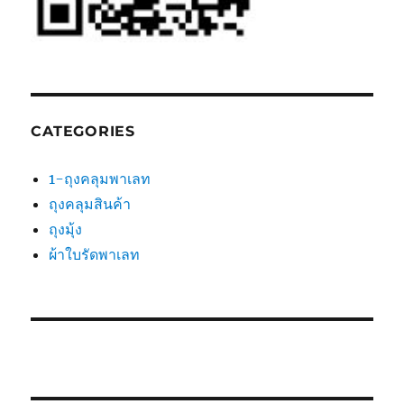
CATEGORIES
1-ถุงคลุมพาเลท
ถุงคลุมสินค้า
ถุงมุ้ง
ผ้าใบรัดพาเลท