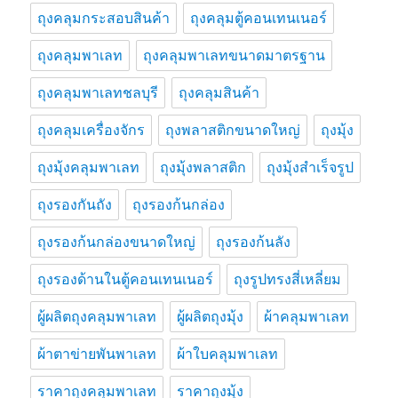
ถุงคลุมกระสอบสินค้า
ถุงคลุมตู้คอนเทนเนอร์
ถุงคลุมพาเลท
ถุงคลุมพาเลทขนาดมาตรฐาน
ถุงคลุมพาเลทชลบุรี
ถุงคลุมสินค้า
ถุงคลุมเครื่องจักร
ถุงพลาสติกขนาดใหญ่
ถุงมุ้ง
ถุงมุ้งคลุมพาเลท
ถุงมุ้งพลาสติก
ถุงมุ้งสำเร็จรูป
ถุงรองกันถัง
ถุงรองก้นกล่อง
ถุงรองก้นกล่องขนาดใหญ่
ถุงรองก้นลัง
ถุงรองด้านในตู้คอนเทนเนอร์
ถุงรูปทรงสี่เหลี่ยม
ผู้ผลิตถุงคลุมพาเลท
ผู้ผลิตถุงมุ้ง
ผ้าคลุมพาเลท
ผ้าตาข่ายพันพาเลท
ผ้าใบคลุมพาเลท
ราคาถุงคลุมพาเลท
ราคาถุงมุ้ง