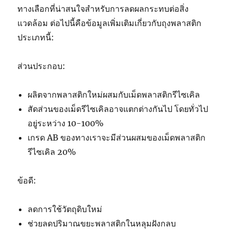
ทางเลือกที่น่าสนใจสำหรับการลดผลกระทบต่อสิ่ง
แวดล้อม ต่อไปนี้คือข้อมูลเพิ่มเติมเกี่ยวกับถุงพลาสติก
ประเภทนี้:
ส่วนประกอบ:
ผลิตจากพลาสติกใหม่ผสมกับเม็ดพลาสติกรีไซเคิล
สัดส่วนของเม็ดรีไซเคิลอาจแตกต่างกันไป โดยทั่วไป
อยู่ระหว่าง 10-100%
เกรด AB ของทางเราจะมีส่วนผสมของเม็ดพลาสติก
รีไซเคิล 20%
ข้อดี:
ลดการใช้วัตถุดิบใหม่
ช่วยลดปริมาณขยะพลาสติกในหลุมฝังกลบ