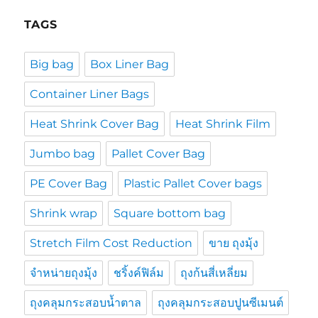
TAGS
Big bag
Box Liner Bag
Container Liner Bags
Heat Shrink Cover Bag
Heat Shrink Film
Jumbo bag
Pallet Cover Bag
PE Cover Bag
Plastic Pallet Cover bags
Shrink wrap
Square bottom bag
Stretch Film Cost Reduction
ขาย ถุงมุ้ง
จำหน่ายถุงมุ้ง
ชริ้งค์ฟิล์ม
ถุงก้นสี่เหลี่ยม
ถุงคลุมกระสอบน้ำตาล
ถุงคลุมกระสอบปูนซีเมนต์