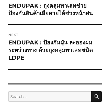
navigation
ENDUPAK : ถุงคลุมพาเลทช่วย
Previous
post:
ป้องกันสินค้าเสียหายได้ช่วงหน้าฝน
NEXT
ENDUPAK : ป้องกันฝุ่น ละอองฝน
Next
post:
ระหว่างทาง ด้วยถุงคลุมพาเลทชนิด
LDPE
SE
Search
for: