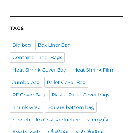
TAGS
Big bag
Box Liner Bag
Container Liner Bags
Heat Shrink Cover Bag
Heat Shrink Film
Jumbo bag
Pallet Cover Bag
PE Cover Bag
Plastic Pallet Cover bags
Shrink wrap
Square bottom bag
Stretch Film Cost Reduction
ขาย ถุงมุ้ง
จำหน่ายถุงมุ้ง
ชริ้งค์ฟิล์ม
ถุงก้นสี่เหลี่ยม