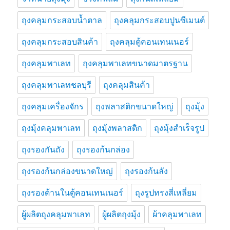
ถุงคลุมกระสอบน้ำตาล
ถุงคลุมกระสอบปูนซีเมนต์
ถุงคลุมกระสอบสินค้า
ถุงคลุมตู้คอนเทนเนอร์
ถุงคลุมพาเลท
ถุงคลุมพาเลทขนาดมาตรฐาน
ถุงคลุมพาเลทชลบุรี
ถุงคลุมสินค้า
ถุงคลุมเครื่องจักร
ถุงพลาสติกขนาดใหญ่
ถุงมุ้ง
ถุงมุ้งคลุมพาเลท
ถุงมุ้งพลาสติก
ถุงมุ้งสำเร็จรูป
ถุงรองกันถัง
ถุงรองก้นกล่อง
ถุงรองก้นกล่องขนาดใหญ่
ถุงรองก้นลัง
ถุงรองด้านในตู้คอนเทนเนอร์
ถุงรูปทรงสี่เหลี่ยม
ผู้ผลิตถุงคลุมพาเลท
ผู้ผลิตถุงมุ้ง
ผ้าคลุมพาเลท