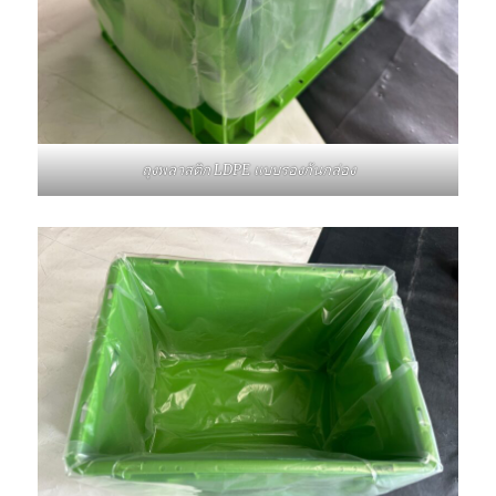
ถุงพลาสติก LDPE แบบรองก้นกล่อง