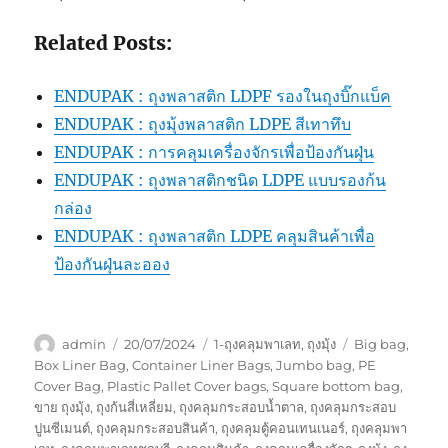
Related Posts:
ENDUPAK : ถุงพลาสติก LDPF รองในถุงบิ๊กแบ็ค
ENDUPAK : ถุงมุ้งพลาสติก LDPE สีเทาทึบ
ENDUPAK : การคลุมเครื่องจักรเพื่อป้องกันฝุ่น
ENDUPAK : ถุงพลาสติกชนิด LDPE แบบรองก้น
กล่อง
ENDUPAK : ถุงพลาสติก LDPE คลุมสินค้าเพื่อ
ป้องกันฝุ่นละออง
Author
Posted
Categories
Tags
admin
20/07/2024
1-ถุงคลุมพาเลท
,
ถุงมุ้ง
Big bag
,
on
Box Liner Bag
,
Container Liner Bags
,
Jumbo bag
,
PE
Cover Bag
,
Plastic Pallet Cover bags
,
Square bottom bag
,
ขาย ถุงมุ้ง
,
ถุงก้นสี่เหลี่ยม
,
ถุงคลุมกระสอบน้ำตาล
,
ถุงคลุมกระสอบ
ปูนซีเมนต์
,
ถุงคลุมกระสอบสินค้า
,
ถุงคลุมตู้คอนเทนเนอร์
,
ถุงคลุมพา