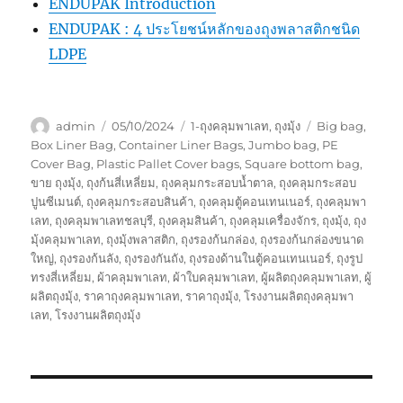
ENDUPAK Introduction
ENDUPAK : 4 ประโยชน์หลักของถุงพลาสติกชนิด
LDPE
Author
Posted
Categories
Tags
admin
05/10/2024
1-ถุงคลุมพาเลท
,
ถุงมุ้ง
Big bag
,
on
Box Liner Bag
,
Container Liner Bags
,
Jumbo bag
,
PE
Cover Bag
,
Plastic Pallet Cover bags
,
Square bottom bag
,
ขาย ถุงมุ้ง
,
ถุงก้นสี่เหลี่ยม
,
ถุงคลุมกระสอบน้ำตาล
,
ถุงคลุมกระสอบ
ปูนซีเมนต์
,
ถุงคลุมกระสอบสินค้า
,
ถุงคลุมตู้คอนเทนเนอร์
,
ถุงคลุมพา
เลท
,
ถุงคลุมพาเลทชลบุรี
,
ถุงคลุมสินค้า
,
ถุงคลุมเครื่องจักร
,
ถุงมุ้ง
,
ถุง
มุ้งคลุมพาเลท
,
ถุงมุ้งพลาสติก
,
ถุงรองก้นกล่อง
,
ถุงรองก้นกล่องขนาด
ใหญ่
,
ถุงรองก้นลัง
,
ถุงรองกันถัง
,
ถุงรองด้านในตู้คอนเทนเนอร์
,
ถุงรูป
ทรงสี่เหลี่ยม
,
ผ้าคลุมพาเลท
,
ผ้าใบคลุมพาเลท
,
ผู้ผลิตถุงคลุมพาเลท
,
ผู้
ผลิตถุงมุ้ง
,
ราคาถุงคลุมพาเลท
,
ราคาถุงมุ้ง
,
โรงงานผลิตถุงคลุมพา
เลท
,
โรงงานผลิตถุงมุ้ง
Post