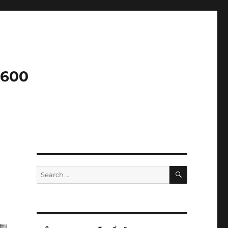
3600
SEARCH
Search
for: