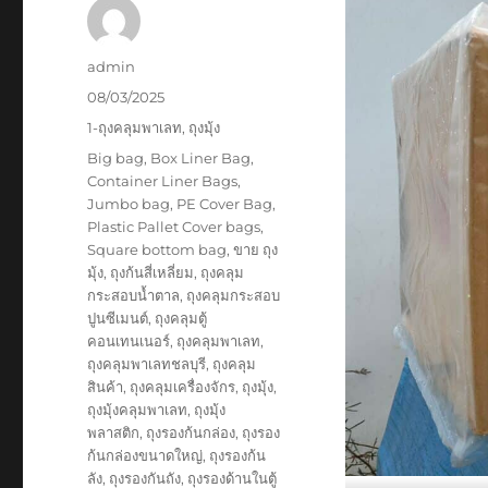
Author
admin
Posted
08/03/2025
on
Categories
1-ถุงคลุมพาเลท
,
ถุงมุ้ง
Tags
Big bag
,
Box Liner Bag
,
Container Liner Bags
,
Jumbo bag
,
PE Cover Bag
,
Plastic Pallet Cover bags
,
Square bottom bag
,
ขาย ถุง
มุ้ง
,
ถุงก้นสี่เหลี่ยม
,
ถุงคลุม
กระสอบน้ำตาล
,
ถุงคลุมกระสอบ
ปูนซีเมนต์
,
ถุงคลุมตู้
คอนเทนเนอร์
,
ถุงคลุมพาเลท
,
ถุงคลุมพาเลทชลบุรี
,
ถุงคลุม
สินค้า
,
ถุงคลุมเครื่องจักร
,
ถุงมุ้ง
,
ถุงมุ้งคลุมพาเลท
,
ถุงมุ้ง
พลาสติก
,
ถุงรองก้นกล่อง
,
ถุงรอง
ก้นกล่องขนาดใหญ่
,
ถุงรองก้น
ลัง
,
ถุงรองกันถัง
,
ถุงรองด้านในตู้