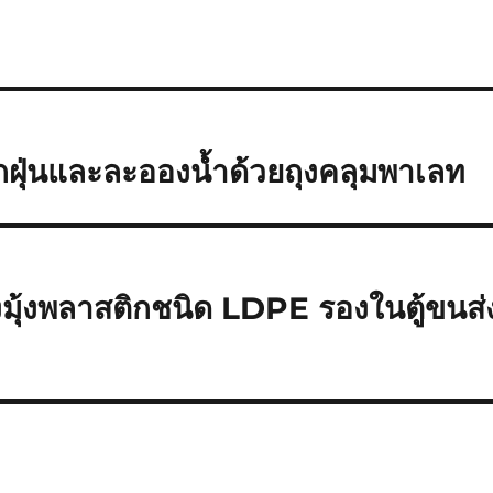
ุ่นและละอองน้ำด้วยถุงคลุมพาเลท
ุ้งพลาสติกชนิด LDPE รองในตู้ขนส่