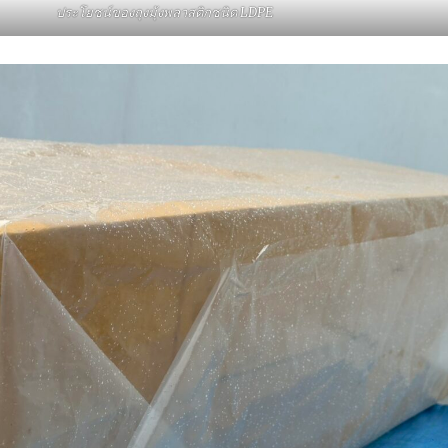
ประโยชน์ของถุงมุ้งพลาสติกชนิด LDPE