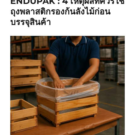
ENDUPAK : 4 เหตุผลที่ควรใช้
ถุงพลาสติกรองก้นลังไม้ก่อน
บรรจุสินค้า