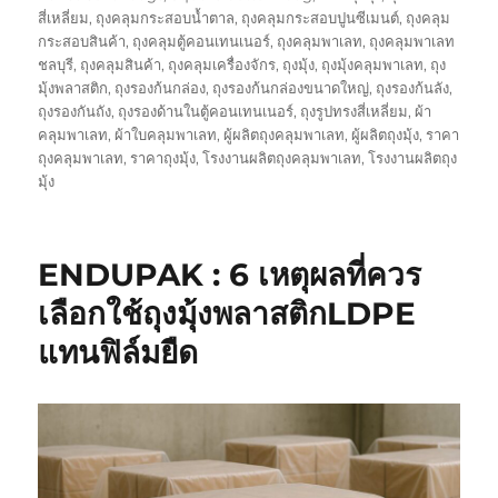
สี่เหลี่ยม
,
ถุงคลุมกระสอบน้ำตาล
,
ถุงคลุมกระสอบปูนซีเมนต์
,
ถุงคลุม
กระสอบสินค้า
,
ถุงคลุมตู้คอนเทนเนอร์
,
ถุงคลุมพาเลท
,
ถุงคลุมพาเลท
ชลบุรี
,
ถุงคลุมสินค้า
,
ถุงคลุมเครื่องจักร
,
ถุงมุ้ง
,
ถุงมุ้งคลุมพาเลท
,
ถุง
มุ้งพลาสติก
,
ถุงรองก้นกล่อง
,
ถุงรองก้นกล่องขนาดใหญ่
,
ถุงรองก้นลัง
,
ถุงรองกันถัง
,
ถุงรองด้านในตู้คอนเทนเนอร์
,
ถุงรูปทรงสี่เหลี่ยม
,
ผ้า
คลุมพาเลท
,
ผ้าใบคลุมพาเลท
,
ผู้ผลิตถุงคลุมพาเลท
,
ผู้ผลิตถุงมุ้ง
,
ราคา
ถุงคลุมพาเลท
,
ราคาถุงมุ้ง
,
โรงงานผลิตถุงคลุมพาเลท
,
โรงงานผลิตถุง
มุ้ง
ENDUPAK : 6 เหตุผลที่ควร
เลือกใช้ถุงมุ้งพลาสติกLDPE
แทนฟิล์มยืด