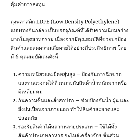
คุ้มค่าการลงทุน
ถุงพลาสติก LDPE (Low Density Polyethylene)
แบบรองก้นกล่อง เป็นบรรจุภัณฑ์ที่ได้รับความนิยมอย่าง
มากในอุตสาหกรรม เนื่องจากมีคุณสมบัติที่ช่วยปกป้อง
สินค้าและลดความเสียหายได้อย่างมีประสิทธิภาพ โดย
มี 6 คุณสมบัติเด่นดังนี้
ความเหนียวและยืดหยุ่นสูง – ป้องกันการฉีกขาด
และทนแรงกดได้ดี เหมาะกับสินค้าน้ำหนักมากหรือ
มีเหลี่ยมคม
กันความชื้นและสิ่งสกปรก – ช่วยป้องกันน้ำ ฝุ่น และ
สิ่งปนเปื้อนจากภายนอก ทำให้สินค้าสะอาดและ
ปลอดภัย
รองรับสินค้าได้หลากหลายประเภท – ใช้ได้ทั้ง
สินค้าประเภทอาหาร อะไหล่เครื่องจักร ชิ้นส่วน