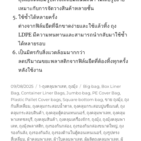
เหมาะกับการจัดวางสินค้าหลายชั้น
ใช้ซ้ำได้หลายครั้ง
ต่างจากฟิล์มยืดที่ฉีกขาดง่ายและใช้แล้วทิ้ง ถุง
LDPE มีความทนทานและสามารถนำกลับมาใช้ซ้ำ
ได้หลายรอบ
เป็นมิตรกับสิ่งแวดล้อมมากกว่า
ลดปริมาณขยะพลาสติกจากฟิล์มยืดที่ต้องทิ้งทุกครั้ง
หลังใช้งาน
Posted
Categories
Tags
09/08/2025
1-ถุงคลุมพาเลท
,
ถุงมุ้ง
Big bag
,
Box Liner
on
Bag
,
Container Liner Bags
,
Jumbo bag
,
PE Cover Bag
,
Plastic Pallet Cover bags
,
Square bottom bag
,
ขาย ถุงมุ้ง
,
ถุง
ก้นสี่เหลี่ยม
,
ถุงคลุมกระสอบน้ำตาล
,
ถุงคลุมกระสอบปูนซีเมนต์
,
ถุง
คลุมกระสอบสินค้า
,
ถุงคลุมตู้คอนเทนเนอร์
,
ถุงคลุมพาเลท
,
ถุงคลุม
พาเลทชลบุรี
,
ถุงคลุมสินค้า
,
ถุงคลุมเครื่องจักร
,
ถุงมุ้ง
,
ถุงมุ้งคลุมพา
เลท
,
ถุงมุ้งพลาสติก
,
ถุงรองก้นกล่อง
,
ถุงรองก้นกล่องขนาดใหญ่
,
ถุง
รองก้นลัง
,
ถุงรองกันถัง
,
ถุงรองด้านในตู้คอนเทนเนอร์
,
ถุงรูปทรง
สี่เหลี่ยม
,
ผ้าคลุมพาเลท
,
ผ้าใบคลุมพาเลท
,
ผู้ผลิตถุงคลุมพาเลท
,
ผู้