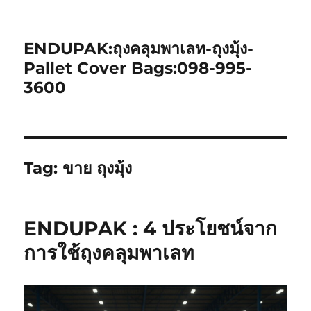
ENDUPAK:ถุงคลุมพาเลท-ถุงมุ้ง-
Pallet Cover Bags:098-995-
3600
Tag:
ขาย ถุงมุ้ง
ENDUPAK : 4 ประโยชน์จาก
การใช้ถุงคลุมพาเลท