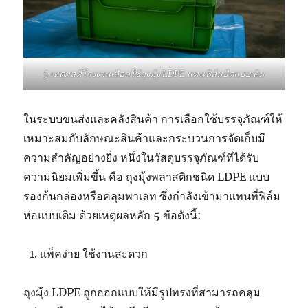
5 เหตุผลที่โรงงานเลือกใช้ถุงมุ้ง LDPE แทนฟิล์มยืดแบบเดิม
ในระบบขนส่งและคลังสินค้า การเลือกใช้บรรจุภัณฑ์ให้
เหมาะสมกับลักษณะสินค้าและกระบวนการจัดเก็บมี
ความสำคัญอย่างยิ่ง หนึ่งในวัสดุบรรจุภัณฑ์ที่ได้รับ
ความนิยมเพิ่มขึ้น คือ ถุงมุ้งพลาสติกชนิด LDPE แบบ
รองก้นกล่องหรือคลุมพาเลท ซึ่งกำลังเข้ามาแทนที่ฟิล์ม
ห่อแบบเดิม ด้วยเหตุผลหลัก 5 ข้อดังนี้:
แพ็คง่าย ใช้งานสะดวก
ถุงมุ้ง LDPE ถูกออกแบบให้มีรูปทรงที่สามารถคลุม