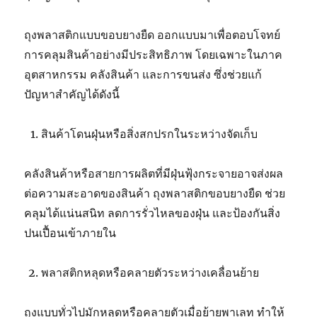
ถุงพลาสติกแบบขอบยางยืด ออกแบบมาเพื่อตอบโจทย์
การคลุมสินค้าอย่างมีประสิทธิภาพ โดยเฉพาะในภาค
อุตสาหกรรม คลังสินค้า และการขนส่ง ซึ่งช่วยแก้
ปัญหาสำคัญได้ดังนี้
สินค้าโดนฝุ่นหรือสิ่งสกปรกในระหว่างจัดเก็บ
คลังสินค้าหรือสายการผลิตที่มีฝุ่นฟุ้งกระจายอาจส่งผล
ต่อความสะอาดของสินค้า ถุงพลาสติกขอบยางยืด ช่วย
คลุมได้แน่นสนิท ลดการรั่วไหลของฝุ่น และป้องกันสิ่ง
ปนเปื้อนเข้าภายใน
พลาสติกหลุดหรือคลายตัวระหว่างเคลื่อนย้าย
ถุงแบบทั่วไปมักหลุดหรือคลายตัวเมื่อย้ายพาเลท ทำให้