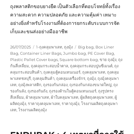
ถุงพลาสติกขอบยางยืด เป็นตัวเลือกที่ตอบโจทย์ทั้งเรื่อง
ความสะดวก ความปลอดภัย และความคุ้มค่า เหมาะ
อย่างยิ่งสำหรับโรงงานที่ต้องการยกระดับระบบการจัด
เก็บและขนส่งอย่างมืออาชีพ
Posted
Categories
Tags
26/07/2025
1-ถุงคลุมพาเลท
,
ถุงมุ้ง
Big bag
,
Box Liner
on
Bag
,
Container Liner Bags
,
Jumbo bag
,
PE Cover Bag
,
Plastic Pallet Cover bags
,
Square bottom bag
,
ขาย ถุงมุ้ง
,
ถุง
ก้นสี่เหลี่ยม
,
ถุงคลุมกระสอบน้ำตาล
,
ถุงคลุมกระสอบปูนซีเมนต์
,
ถุง
คลุมกระสอบสินค้า
,
ถุงคลุมตู้คอนเทนเนอร์
,
ถุงคลุมพาเลท
,
ถุงคลุม
พาเลทชลบุรี
,
ถุงคลุมสินค้า
,
ถุงคลุมเครื่องจักร
,
ถุงมุ้ง
,
ถุงมุ้งคลุมพา
เลท
,
ถุงมุ้งพลาสติก
,
ถุงรองก้นกล่อง
,
ถุงรองก้นกล่องขนาดใหญ่
,
ถุง
รองก้นลัง
,
ถุงรองกันถัง
,
ถุงรองด้านในตู้คอนเทนเนอร์
,
ถุงรูปทรง
สี่เหลี่ยม
,
ผ้าคลุมพาเลท
,
ผ้าใบคลุมพาเลท
,
ผู้ผลิตถุงคลุมพาเลท
,
ผู้
ผลิตถุงมุ้ง
,
ราคาถุงคลุมพาเลท
,
ราคาถุงมุ้ง
,
โรงงานผลิตถุงคลุมพา
เลท
,
โรงงานผลิตถุงมุ้ง