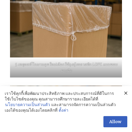
5 เหตุผลที่โรงงานยุคใหม่เลือกใช้ถุงมุ้งพลาสติก LDPE แบบขอบ
ยางยืด
เราใช้คุกกี้เพื่อพัฒนาประสิทธิภาพ และประสบการณ์ที่ดีในการ
ใช้เว็บไซต์ของคุณ คุณสามารถศึกษารายละเอียดได้ที่
นโยบายความเป็นส่วนตัว
และสามารถจัดการความเป็นส่วนตัว
เองได้ของคุณได้เองโดยคลิกที่
ตั้งค่า
สอบถามเพิ่มเติม
Allow
OPEN
CHAT