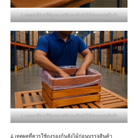
4 เหตุผลที่ควรใช้ถุงพลาสติกรองก้นลังไม้ก่อนบรรจุสินค้า
4 เหตุผลที่ควรใช้ถุงพลาสติกรองก้นลังไม้ก่อนบรรจุสินค้า
4 เหตุผลที่ควรใช้ถุงรองก้นลังไม้ก่อนบรรจุสินค้า