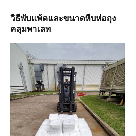
ใช้
ถุง
วิธีพับแพ้คและขนาดหีบห่อถุง
มุ้ง
แทน
คลุมพาเลท
ฟิล์ม
ยึด