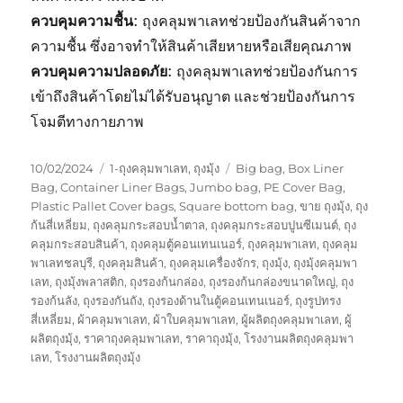
ควบคุมความชื้น
: ถุงคลุมพาเลทช่วยป้องกันสินค้าจาก
ความชื้น ซึ่งอาจทำให้สินค้าเสียหายหรือเสียคุณภาพ
ควบคุมความปลอดภัย
: ถุงคลุมพาเลทช่วยป้องกันการ
เข้าถึงสินค้าโดยไม่ได้รับอนุญาต และช่วยป้องกันการ
โจมตีทางกายภาพ
Posted
Categories
Tags
10/02/2024
1-ถุงคลุมพาเลท
,
ถุงมุ้ง
Big bag
,
Box Liner
on
Bag
,
Container Liner Bags
,
Jumbo bag
,
PE Cover Bag
,
Plastic Pallet Cover bags
,
Square bottom bag
,
ขาย ถุงมุ้ง
,
ถุง
ก้นสี่เหลี่ยม
,
ถุงคลุมกระสอบน้ำตาล
,
ถุงคลุมกระสอบปูนซีเมนต์
,
ถุง
คลุมกระสอบสินค้า
,
ถุงคลุมตู้คอนเทนเนอร์
,
ถุงคลุมพาเลท
,
ถุงคลุม
พาเลทชลบุรี
,
ถุงคลุมสินค้า
,
ถุงคลุมเครื่องจักร
,
ถุงมุ้ง
,
ถุงมุ้งคลุมพา
เลท
,
ถุงมุ้งพลาสติก
,
ถุงรองก้นกล่อง
,
ถุงรองก้นกล่องขนาดใหญ่
,
ถุง
รองก้นลัง
,
ถุงรองกันถัง
,
ถุงรองด้านในตู้คอนเทนเนอร์
,
ถุงรูปทรง
สี่เหลี่ยม
,
ผ้าคลุมพาเลท
,
ผ้าใบคลุมพาเลท
,
ผู้ผลิตถุงคลุมพาเลท
,
ผู้
ผลิตถุงมุ้ง
,
ราคาถุงคลุมพาเลท
,
ราคาถุงมุ้ง
,
โรงงานผลิตถุงคลุมพา
เลท
,
โรงงานผลิตถุงมุ้ง