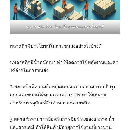
ถุงพลาสติกมีประโยชน์ในการขนส่งอย่างไรบ้าง?
พลาสติกมีประโยชน์ในการขนส่งอย่างไรบ้าง?
1.พลาสติกมีน้ำหนักเบา ทำให้ลดการใช้พลังงานและค่า
ใช้จ่ายในการขนส่ง
2.พลาสติกมีความยืดหยุ่นและทนทาน สามารถปรับรูป
แบบและขนาดได้ตามความต้องการ ทำให้เหมาะ
สำหรับบรรจุภัณฑ์สินค้าหลากหลายชนิด
3.พลาสติกสามารถป้องกันการซึมผ่านของอากาศ น้ำ
และสารเคมี ทำให้สินค้ามีอายุการใช้งานที่ยาวนาน