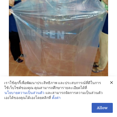
เราใช้คุกกี้เพื่อพัฒนาประสิทธิภาพ และประสบการณ์ที่ดีในการ
ใช้เว็บไซต์ของคุณ คุณสามารถศึกษารายละเอียดได้ที่
นโยบายความเป็นส่วนตัว
และสามารถจัดการความเป็นส่วนตัว
เองได้ของคุณได้เองโดยคลิกที่
ตั้งค่า
ถุงคลุมพาเลท-ถุงทรงสี่เหลี่ยม
สอบถามเพิ่มเติม
Allow
OPEN
CHAT