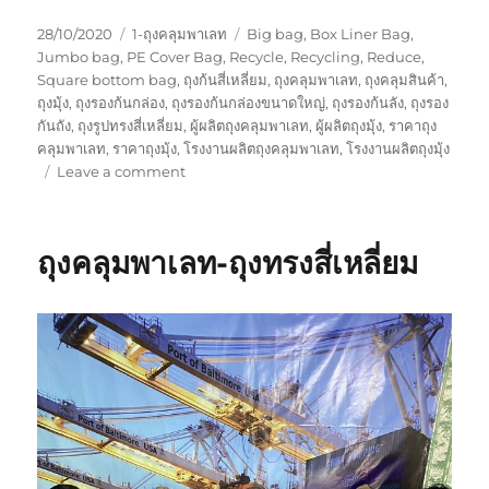
Posted
Categories
Tags
28/10/2020
1-ถุงคลุมพาเลท
Big bag
,
Box Liner Bag
,
on
Jumbo bag
,
PE Cover Bag
,
Recycle
,
Recycling
,
Reduce
,
Square bottom bag
,
ถุงก้นสี่เหลี่ยม
,
ถุงคลุมพาเลท
,
ถุงคลุมสินค้า
,
ถุงมุ้ง
,
ถุงรองก้นกล่อง
,
ถุงรองก้นกล่องขนาดใหญ่
,
ถุงรองก้นลัง
,
ถุงรอง
กันถัง
,
ถุงรูปทรงสี่เหลี่ยม
,
ผู้ผลิตถุงคลุมพาเลท
,
ผู้ผลิตถุงมุ้ง
,
ราคาถุง
คลุมพาเลท
,
ราคาถุงมุ้ง
,
โรงงานผลิตถุงคลุมพาเลท
,
โรงงานผลิตถุงมุ้ง
on
Leave a comment
วิธี
พับ
แพ้
ถุงคลุมพาเลท-ถุงทรงสี่เหลี่ยม
ค
และ
ขนาด
หีบห่อ
ถุง
คลุม
พา
เลท