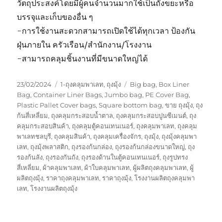
วัตถุประสงค์โดยมีผู้คนจำนวนมากใช้เป็นถังขยะหรือ
บรรจุและเก็บของอื่น ๆ
-การใช้งานสะดวกสามารถเปิดใช้ได้ทุกเวลา ป้องกัน
ฝุ่นภายใน ครัวเรือน/สำนักงาน/โรงงาน
-สามารถคลุมชิ้นงานที่มีขนาดใหญ่ได้
Posted
Categories
Tags
23/02/2024
1-ถุงคลุมพาเลท
,
ถุงมุ้ง
Big bag
,
Box Liner
on
Bag
,
Container Liner Bags
,
Jumbo bag
,
PE Cover Bag
,
Plastic Pallet Cover bags
,
Square bottom bag
,
ขาย ถุงมุ้ง
,
ถุง
ก้นสี่เหลี่ยม
,
ถุงคลุมกระสอบน้ำตาล
,
ถุงคลุมกระสอบปูนซีเมนต์
,
ถุง
คลุมกระสอบสินค้า
,
ถุงคลุมตู้คอนเทนเนอร์
,
ถุงคลุมพาเลท
,
ถุงคลุม
พาเลทชลบุรี
,
ถุงคลุมสินค้า
,
ถุงคลุมเครื่องจักร
,
ถุงมุ้ง
,
ถุงมุ้งคลุมพา
เลท
,
ถุงมุ้งพลาสติก
,
ถุงรองก้นกล่อง
,
ถุงรองก้นกล่องขนาดใหญ่
,
ถุง
รองก้นลัง
,
ถุงรองกันถัง
,
ถุงรองด้านในตู้คอนเทนเนอร์
,
ถุงรูปทรง
สี่เหลี่ยม
,
ผ้าคลุมพาเลท
,
ผ้าใบคลุมพาเลท
,
ผู้ผลิตถุงคลุมพาเลท
,
ผู้
ผลิตถุงมุ้ง
,
ราคาถุงคลุมพาเลท
,
ราคาถุงมุ้ง
,
โรงงานผลิตถุงคลุมพา
เลท
,
โรงงานผลิตถุงมุ้ง