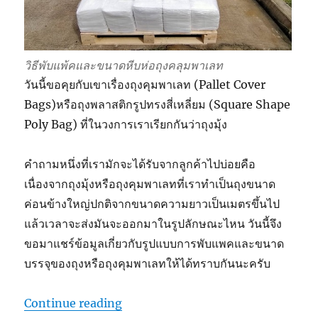
วิธีพับแพ้คและขนาดหีบห่อถุงคลุมพาเลท
วันนี้ขอคุยกับเขาเรื่องถุงคุมพาเลท (Pallet Cover
Bags)หรือถุงพลาสติกรูปทรงสี่เหลี่ยม (Square Shape
Poly Bag) ที่ในวงการเราเรียกกันว่าถุงมุ้ง
คำถามหนึ่งที่เรามักจะได้รับจากลูกค้าไปบ่อยคือ
เนื่องจากถุงมุ้งหรือถุงคุมพาเลทที่เราทำเป็นถุงขนาด
ค่อนข้างใหญ่ปกติจากขนาดความยาวเป็นเมตรขึ้นไป
แล้วเวลาจะส่งมันจะออกมาในรูปลักษณะไหน วันนี้จึง
ขอมาแชร์ข้อมูลเกี่ยวกับรูปแบบการพับแพคและขนาด
บรรจุของถุงหรือถุงคุมพาเลทให้ได้ทราบกันนะครับ
“วิธีพับแพ้คและขนาดหีบห่อถุงคลุมพาเ
Continue reading