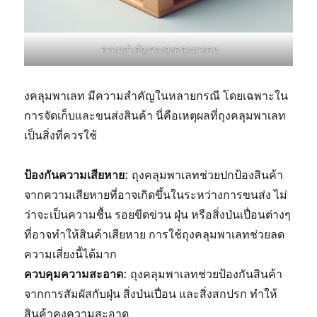
ความสำคัญของถุงคลุมพาเลท
งคลุมพาเลท มีความสำคัญในหลายกรณี โดยเฉพาะใน
การจัดเก็บและขนส่งสินค้า นี่คือเหตุผลที่ถุงคลุมพาเลท
เป็นสิ่งที่ควรใช้
ป้องกันความเสียหาย
: ถุงคลุมพาเลทช่วยปกป้องสินค้า
จากความเสียหายที่อาจเกิดขึ้นในระหว่างการขนส่ง ไม่
ว่าจะเป็นความชื้น รอยขีดข่วน ฝุ่น หรือสิ่งป่นเปื่อนต่างๆ
ที่อาจทำให้สินค้าเสียหาย การใช้ถุงคลุมพาเลทช่วยลด
ความเสี่ยงนี้ได้มาก
ควบคุมความสะอาด
: ถุงคลุมพาเลทช่วยป้องกันสินค้า
จากการสัมผัสกับฝุ่น สิ่งป่นเปื่อน และสิ่งสกปรก ทำให้
สินค้าคงความสะอาด