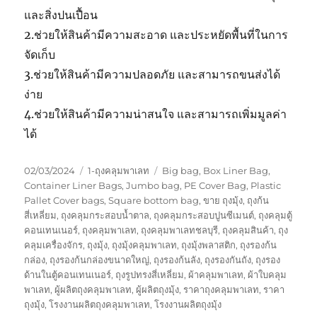
และสิ่งปนเปื้อน
2.ช่วยให้สินค้ามีความสะอาด และประหยัดพื้นที่ในการ
จัดเก็บ
3.ช่วยให้สินค้ามีความปลอดภัย และสามารถขนส่งได้
ง่าย
4.ช่วยให้สินค้ามีความน่าสนใจ และสามารถเพิ่มมูลค่า
ได้
Posted
Categories
Tags
02/03/2024
1-ถุงคลุมพาเลท
Big bag
,
Box Liner Bag
,
on
Container Liner Bags
,
Jumbo bag
,
PE Cover Bag
,
Plastic
Pallet Cover bags
,
Square bottom bag
,
ขาย ถุงมุ้ง
,
ถุงก้น
สี่เหลี่ยม
,
ถุงคลุมกระสอบน้ำตาล
,
ถุงคลุมกระสอบปูนซีเมนต์
,
ถุงคลุมตู้
คอนเทนเนอร์
,
ถุงคลุมพาเลท
,
ถุงคลุมพาเลทชลบุรี
,
ถุงคลุมสินค้า
,
ถุง
คลุมเครื่องจักร
,
ถุงมุ้ง
,
ถุงมุ้งคลุมพาเลท
,
ถุงมุ้งพลาสติก
,
ถุงรองก้น
กล่อง
,
ถุงรองก้นกล่องขนาดใหญ่
,
ถุงรองก้นลัง
,
ถุงรองกันถัง
,
ถุงรอง
ด้านในตู้คอนเทนเนอร์
,
ถุงรูปทรงสี่เหลี่ยม
,
ผ้าคลุมพาเลท
,
ผ้าใบคลุม
พาเลท
,
ผู้ผลิตถุงคลุมพาเลท
,
ผู้ผลิตถุงมุ้ง
,
ราคาถุงคลุมพาเลท
,
ราคา
ถุงมุ้ง
,
โรงงานผลิตถุงคลุมพาเลท
,
โรงงานผลิตถุงมุ้ง