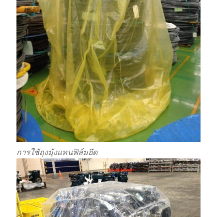
การใช้ถุงมุ้งแทนฟิล์มยึด