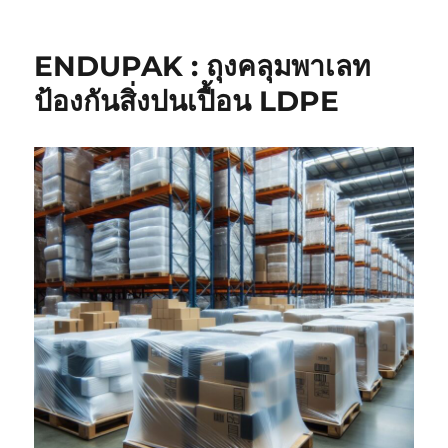
ENDUPAK : ถุงคลุมพาเลท
ป้องกันสิ่งปนเปื้อน LDPE