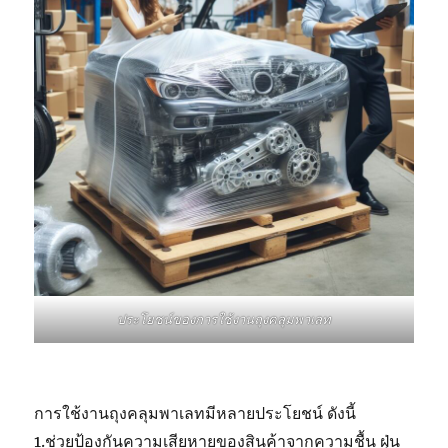
ประโยชน์ของการใช้งานถุงคลุมพาเลท
การใช้งานถุงคลุมพาเลทมีหลายประโยชน์ ดังนี้
1.ช่วยป้องกันความเสียหายของสินค้าจากความชื้น ฝุ่น