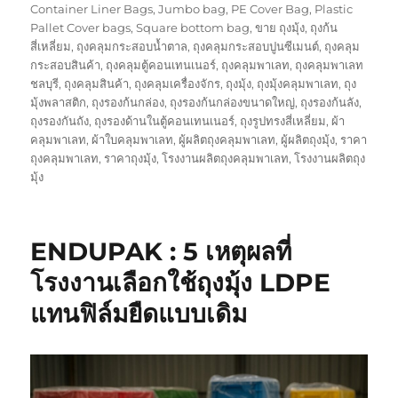
on
Container Liner Bags
,
Jumbo bag
,
PE Cover Bag
,
Plastic
Pallet Cover bags
,
Square bottom bag
,
ขาย ถุงมุ้ง
,
ถุงก้น
สี่เหลี่ยม
,
ถุงคลุมกระสอบน้ำตาล
,
ถุงคลุมกระสอบปูนซีเมนต์
,
ถุงคลุม
กระสอบสินค้า
,
ถุงคลุมตู้คอนเทนเนอร์
,
ถุงคลุมพาเลท
,
ถุงคลุมพาเลท
ชลบุรี
,
ถุงคลุมสินค้า
,
ถุงคลุมเครื่องจักร
,
ถุงมุ้ง
,
ถุงมุ้งคลุมพาเลท
,
ถุง
มุ้งพลาสติก
,
ถุงรองก้นกล่อง
,
ถุงรองก้นกล่องขนาดใหญ่
,
ถุงรองก้นลัง
,
ถุงรองกันถัง
,
ถุงรองด้านในตู้คอนเทนเนอร์
,
ถุงรูปทรงสี่เหลี่ยม
,
ผ้า
คลุมพาเลท
,
ผ้าใบคลุมพาเลท
,
ผู้ผลิตถุงคลุมพาเลท
,
ผู้ผลิตถุงมุ้ง
,
ราคา
ถุงคลุมพาเลท
,
ราคาถุงมุ้ง
,
โรงงานผลิตถุงคลุมพาเลท
,
โรงงานผลิตถุง
มุ้ง
ENDUPAK : 5 เหตุผลที่
โรงงานเลือกใช้ถุงมุ้ง LDPE
แทนฟิล์มยืดแบบเดิม