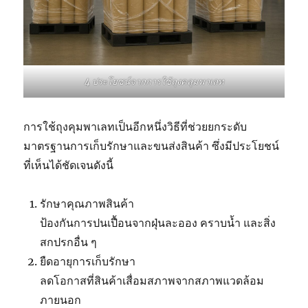
4 ประโยชน์จากการใช้ถุงคลุมพาเลท
การใช้ถุงคุมพาเลทเป็นอีกหนึ่งวิธีที่ช่วยยกระดับ
มาตรฐานการเก็บรักษาและขนส่งสินค้า ซึ่งมีประโยชน์
ที่เห็นได้ชัดเจนดังนี้
รักษาคุณภาพสินค้า
ป้องกันการปนเปื้อนจากฝุ่นละออง คราบน้ำ และสิ่ง
สกปรกอื่น ๆ
ยืดอายุการเก็บรักษา
ลดโอกาสที่สินค้าเสื่อมสภาพจากสภาพแวดล้อม
ภายนอก