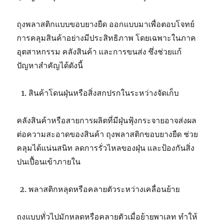
ถุงพลาสติกแบบขอบยางยืด ออกแบบมาเพื่อตอบโจทย์
การคลุมสินค้าอย่างมีประสิทธิภาพ โดยเฉพาะในภาค
อุตสาหกรรม คลังสินค้า และการขนส่ง ซึ่งช่วยแก้
ปัญหาสำคัญได้ดังนี้
สินค้าโดนฝุ่นหรือสิ่งสกปรกในระหว่างจัดเก็บ
คลังสินค้าหรือสายการผลิตที่มีฝุ่นฟุ้งกระจายอาจส่งผล
ต่อความสะอาดของสินค้า ถุงพลาสติกขอบยางยืด ช่วย
คลุมได้แน่นสนิท ลดการรั่วไหลของฝุ่น และป้องกันสิ่ง
ปนเปื้อนเข้าภายใน
พลาสติกหลุดหรือคลายตัวระหว่างเคลื่อนย้าย
ถุงแบบทั่วไปมักหลุดหรือคลายตัวเมื่อย้ายพาเลท ทำให้