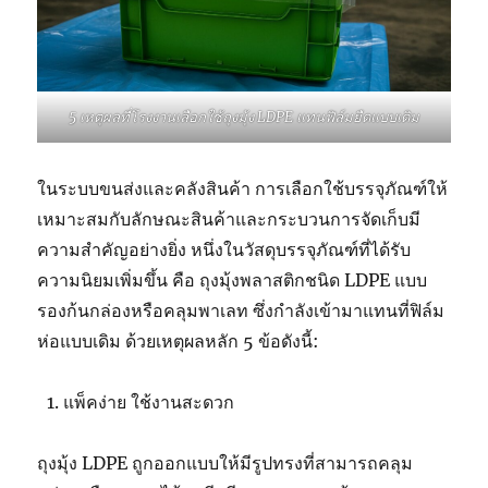
5 เหตุผลที่โรงงานเลือกใช้ถุงมุ้ง LDPE แทนฟิล์มยืดแบบเดิม
ในระบบขนส่งและคลังสินค้า การเลือกใช้บรรจุภัณฑ์ให้
เหมาะสมกับลักษณะสินค้าและกระบวนการจัดเก็บมี
ความสำคัญอย่างยิ่ง หนึ่งในวัสดุบรรจุภัณฑ์ที่ได้รับ
ความนิยมเพิ่มขึ้น คือ ถุงมุ้งพลาสติกชนิด LDPE แบบ
รองก้นกล่องหรือคลุมพาเลท ซึ่งกำลังเข้ามาแทนที่ฟิล์ม
ห่อแบบเดิม ด้วยเหตุผลหลัก 5 ข้อดังนี้:
แพ็คง่าย ใช้งานสะดวก
ถุงมุ้ง LDPE ถูกออกแบบให้มีรูปทรงที่สามารถคลุม