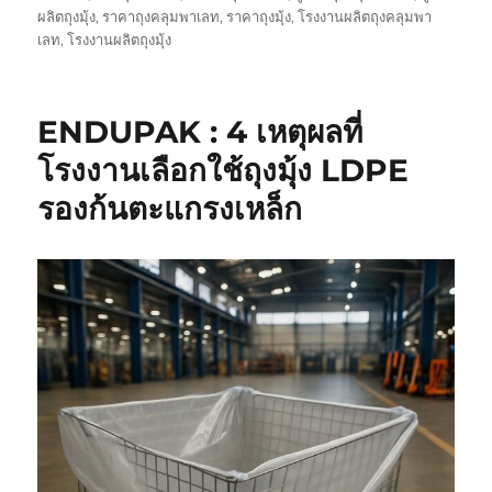
ผลิตถุงมุ้ง
,
ราคาถุงคลุมพาเลท
,
ราคาถุงมุ้ง
,
โรงงานผลิตถุงคลุมพา
เลท
,
โรงงานผลิตถุงมุ้ง
ENDUPAK : 4 เหตุผลที่
โรงงานเลือกใช้ถุงมุ้ง LDPE
รองก้นตะแกรงเหล็ก