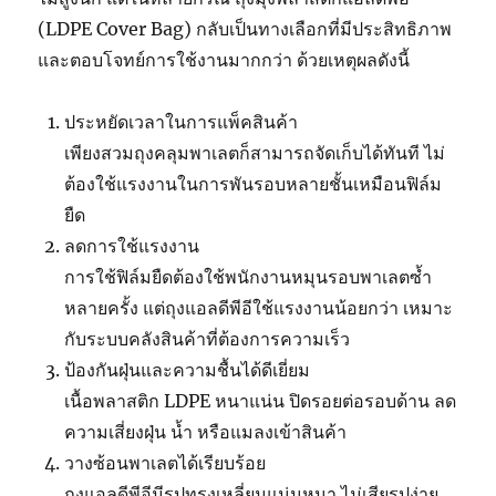
(LDPE Cover Bag) กลับเป็นทางเลือกที่มีประสิทธิภาพ
และตอบโจทย์การใช้งานมากกว่า ด้วยเหตุผลดังนี้
ประหยัดเวลาในการแพ็คสินค้า
เพียงสวมถุงคลุมพาเลตก็สามารถจัดเก็บได้ทันที ไม่
ต้องใช้แรงงานในการพันรอบหลายชั้นเหมือนฟิล์ม
ยืด
ลดการใช้แรงงาน
การใช้ฟิล์มยืดต้องใช้พนักงานหมุนรอบพาเลตซ้ำ
หลายครั้ง แต่ถุงแอลดีพีอีใช้แรงงานน้อยกว่า เหมาะ
กับระบบคลังสินค้าที่ต้องการความเร็ว
ป้องกันฝุ่นและความชื้นได้ดีเยี่ยม
เนื้อพลาสติก LDPE หนาแน่น ปิดรอยต่อรอบด้าน ลด
ความเสี่ยงฝุ่น น้ำ หรือแมลงเข้าสินค้า
วางซ้อนพาเลตได้เรียบร้อย
ถุงแอลดีพีอีมีรูปทรงเหลี่ยมแน่นหนา ไม่เสียรูปง่าย