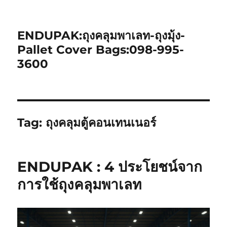
ENDUPAK:ถุงคลุมพาเลท-ถุงมุ้ง-
Pallet Cover Bags:098-995-
3600
Tag:
ถุงคลุมตู้คอนเทนเนอร์
ENDUPAK : 4 ประโยชน์จาก
การใช้ถุงคลุมพาเลท