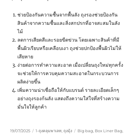
ช่วยป้องกันความชื้นจากพื้นลัง ถุงรองช่วยป้องกัน
สินค้าจากความชื้นและสิ่งสกปรกที่อาจสะสมในลัง
ไม้
ลดการเสียดสีและรอยขีดข่วน โดยเฉพาะสินค้าที่มี
พื้นผิวเรียบหรือเคลือบเงา ถุงช่วยปกป้องพื้นผิวไม่ให้
เสียหาย
ง่ายต่อการทำความสะอาด เมื่อเปลี่ยนถุงใหม่ทุกครั้ง
จะช่วยให้การควบคุมความสะอาดในกระบวนการ
ผลิตง่ายขึ้น
เพิ่มความน่าเชื่อถือให้กับแบรนด์ รายละเอียดเล็กๆ
อย่างถุงรองก้นลัง แสดงถึงความใส่ใจที่สร้างความ
มั่นใจให้ลูกค้า
Posted
Categories
Tags
19/07/2025
1-ถุงคลุมพาเลท
,
ถุงมุ้ง
Big bag
,
Box Liner Bag
,