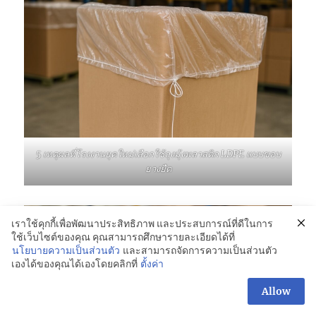
5 เหตุผลที่โรงงานยุคใหม่เลือกใช้ถุงมุ้งพลาสติก LDPE แบบขอบ
ยางยืด
เราใช้คุกกี้เพื่อพัฒนาประสิทธิภาพ และประสบการณ์ที่ดีในการ
ใช้เว็บไซต์ของคุณ คุณสามารถศึกษารายละเอียดได้ที่
นโยบายความเป็นส่วนตัว
และสามารถจัดการความเป็นส่วนตัว
เองได้ของคุณได้เองโดยคลิกที่
ตั้งค่า
สอบถามเพิ่มเติม
Allow
OPEN
CHAT