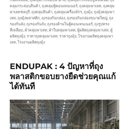
คลุมกระสอบสินค้า
,
ถุงคลุมตู้คอนเทนเนอร์
,
ถุงคลุมพาเลท
,
ถุงคลุม
พาเลทชลบุรี
,
ถุงคลุมสินค้า
,
ถุงคลุมเครื่องจักร
,
ถุงมุ้ง
,
ถุงมุ้งคลุมพา
เลท
,
ถุงมุ้งพลาสติก
,
ถุงรองก้นกล่อง
,
ถุงรองก้นกล่องขนาดใหญ่
,
ถุง
รองก้นลัง
,
ถุงรองกันถัง
,
ถุงรองด้านในตู้คอนเทนเนอร์
,
ถุงรูปทรง
สี่เหลี่ยม
,
ผ้าคลุมพาเลท
,
ผ้าใบคลุมพาเลท
,
ผู้ผลิตถุงคลุมพาเลท
,
ผู้
ผลิตถุงมุ้ง
,
ราคาถุงคลุมพาเลท
,
ราคาถุงมุ้ง
,
โรงงานผลิตถุงคลุมพา
เลท
,
โรงงานผลิตถุงมุ้ง
ENDUPAK : 4 ปัญหาที่ถุง
พลาสติกขอบยางยืดช่วยคุณแก้
ได้ทันที