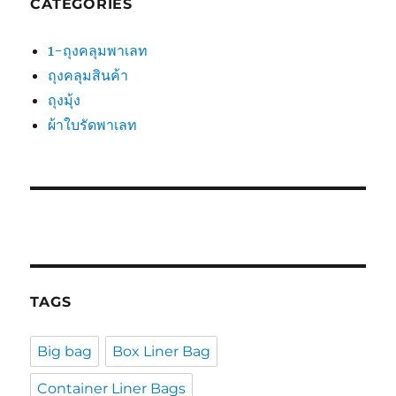
CATEGORIES
1-ถุงคลุมพาเลท
ถุงคลุมสินค้า
ถุงมุ้ง
ผ้าใบรัดพาเลท
TAGS
Big bag
Box Liner Bag
Container Liner Bags