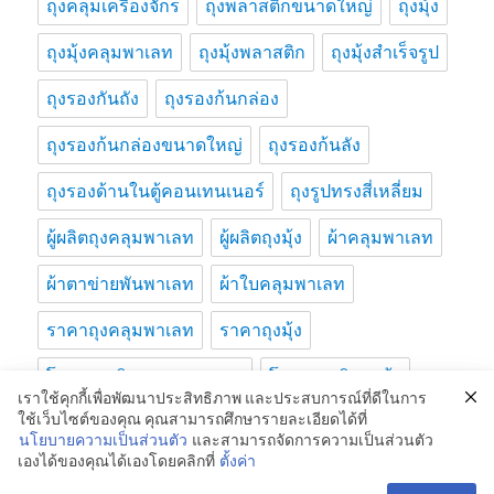
ถุงคลุมเครื่องจักร
ถุงพลาสติกขนาดใหญ่
ถุงมุ้ง
ถุงมุ้งคลุมพาเลท
ถุงมุ้งพลาสติก
ถุงมุ้งสำเร็จรูป
ถุงรองกันถัง
ถุงรองก้นกล่อง
ถุงรองก้นกล่องขนาดใหญ่
ถุงรองก้นลัง
ถุงรองด้านในตู้คอนเทนเนอร์
ถุงรูปทรงสี่เหลี่ยม
ผู้ผลิตถุงคลุมพาเลท
ผู้ผลิตถุงมุ้ง
ผ้าคลุมพาเลท
ผ้าตาข่ายพันพาเลท
ผ้าใบคลุมพาเลท
ราคาถุงคลุมพาเลท
ราคาถุงมุ้ง
โรงงานผลิตถุงคลุมพาเลท
โรงงานผลิตถุงมุ้ง
เราใช้คุกกี้เพื่อพัฒนาประสิทธิภาพ และประสบการณ์ที่ดีในการ
ใช้เว็บไซต์ของคุณ คุณสามารถศึกษารายละเอียดได้ที่
นโยบายความเป็นส่วนตัว
และสามารถจัดการความเป็นส่วนตัว
เองได้ของคุณได้เองโดยคลิกที่
ตั้งค่า
ENDUPAK:ถุงคลุมพาเลท-ถุงมุ้ง-Pallet Cover Bags:098-995-
สอบถามเพิ่มเติม