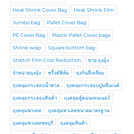
Heat Shrink Cover Bag
Heat Shrink Film
Jumbo bag
Pallet Cover Bag
PE Cover Bag
Plastic Pallet Cover bags
Shrink wrap
Square bottom bag
Stretch Film Cost Reduction
ขาย ถุงมุ้ง
จำหน่ายถุงมุ้ง
ชริ้งค์ฟิล์ม
ถุงก้นสี่เหลี่ยม
ถุงคลุมกระสอบน้ำตาล
ถุงคลุมกระสอบปูนซีเมนต์
ถุงคลุมกระสอบสินค้า
ถุงคลุมตู้คอนเทนเนอร์
ถุงคลุมพาเลท
ถุงคลุมพาเลทขนาดมาตรฐาน
ถุงคลุมพาเลทชลบุรี
ถุงคลุมสินค้า