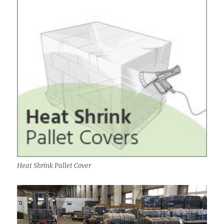
Heat Shrink Pallet Cover