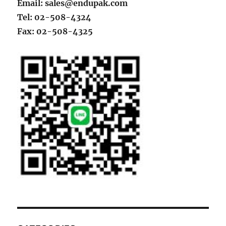
Email: sales@endupak.com
Tel: 02-508-4324
Fax: 02-508-4325