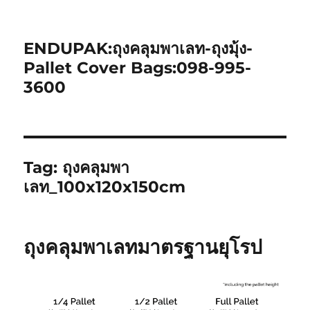
ENDUPAK:ถุงคลุมพาเลท-ถุงมุ้ง-
Pallet Cover Bags:098-995-
3600
Tag:
ถุงคลุมพา
เลท_100x120x150cm
ถุงคลุมพาเลทมาตรฐานยุโรป