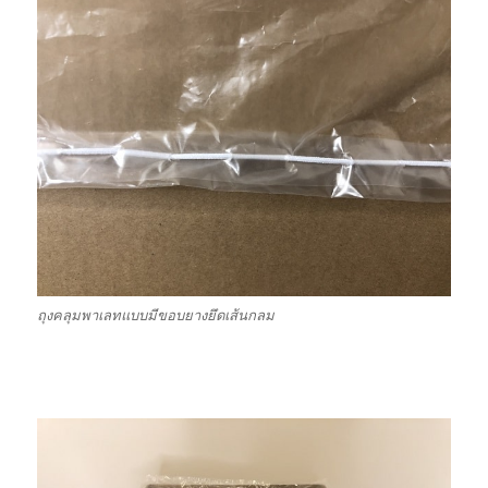
ถุงคลุมพาเลทแบบมีขอบยางยึดเส้นกลม