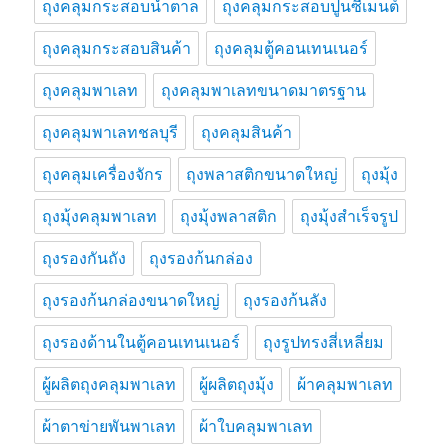
ถุงคลุมกระสอบน้ำตาล
ถุงคลุมกระสอบปูนซีเมนต์
ถุงคลุมกระสอบสินค้า
ถุงคลุมตู้คอนเทนเนอร์
ถุงคลุมพาเลท
ถุงคลุมพาเลทขนาดมาตรฐาน
ถุงคลุมพาเลทชลบุรี
ถุงคลุมสินค้า
ถุงคลุมเครื่องจักร
ถุงพลาสติกขนาดใหญ่
ถุงมุ้ง
ถุงมุ้งคลุมพาเลท
ถุงมุ้งพลาสติก
ถุงมุ้งสำเร็จรูป
ถุงรองกันถัง
ถุงรองก้นกล่อง
ถุงรองก้นกล่องขนาดใหญ่
ถุงรองก้นลัง
ถุงรองด้านในตู้คอนเทนเนอร์
ถุงรูปทรงสี่เหลี่ยม
ผู้ผลิตถุงคลุมพาเลท
ผู้ผลิตถุงมุ้ง
ผ้าคลุมพาเลท
ผ้าตาข่ายพันพาเลท
ผ้าใบคลุมพาเลท