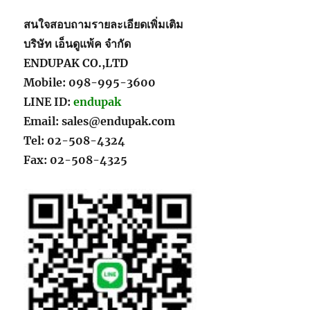
สนใจสอบถามรายละเอียดเพิ่มเติม
บริษัท เอ็นดูแพ้ค จำกัด
ENDUPAK CO.,LTD
Mobile: 098-995-3600
LINE ID:
endupak
Email: sales@endupak.com
Tel: 02-508-4324
Fax: 02-508-4325