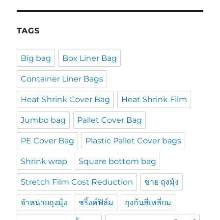
TAGS
Big bag
Box Liner Bag
Container Liner Bags
Heat Shrink Cover Bag
Heat Shrink Film
Jumbo bag
Pallet Cover Bag
PE Cover Bag
Plastic Pallet Cover bags
Shrink wrap
Square bottom bag
Stretch Film Cost Reduction
ขาย ถุงมุ้ง
จำหน่ายถุงมุ้ง
ชริ้งค์ฟิล์ม
ถุงก้นสี่เหลี่ยม