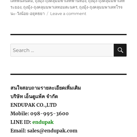
เลทพนัสนิคม
,
ถุงมุ้ง-ถุงคลุมมพาเลทพานทอง
,
ถุงมุ้ง-ถุงคลุมมพาเลท
ระยอง
,
ถุงมุ้ง-ถุงคลุมมพาเลทอมตะนคร
,
ถุงมุ้ง-ถุงคลุมมพาเลทโรจ
on
นะ-วังน้อย-อยุทธยา
Leave a comment
ถุง
คลุม
พา
เลท-
Pallet
SE
Search
Cover
for:
Plastic
สนใจสอบถามรายละเอียดเพิ่มเติม
บริษัท เอ็นดูแพ้ค จำกัด
ENDUPAK CO.,LTD
Mobile: 098-995-3600
LINE ID:
endupak
Email: sales@endupak.com