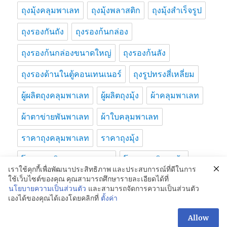
ถุงมุ้งคลุมพาเลท
ถุงมุ้งพลาสติก
ถุงมุ้งสำเร็จรูป
ถุงรองกันถัง
ถุงรองก้นกล่อง
ถุงรองก้นกล่องขนาดใหญ่
ถุงรองก้นลัง
ถุงรองด้านในตู้คอนเทนเนอร์
ถุงรูปทรงสี่เหลี่ยม
ผู้ผลิตถุงคลุมพาเลท
ผู้ผลิตถุงมุ้ง
ผ้าคลุมพาเลท
ผ้าตาข่ายพันพาเลท
ผ้าใบคลุมพาเลท
ราคาถุงคลุมพาเลท
ราคาถุงมุ้ง
โรงงานผลิตถุงคลุมพาเลท
โรงงานผลิตถุงมุ้ง
เราใช้คุกกี้เพื่อพัฒนาประสิทธิภาพ และประสบการณ์ที่ดีในการ
ใช้เว็บไซต์ของคุณ คุณสามารถศึกษารายละเอียดได้ที่
นโยบายความเป็นส่วนตัว
และสามารถจัดการความเป็นส่วนตัว
เองได้ของคุณได้เองโดยคลิกที่
ตั้งค่า
ENDUPAK:ถุงคลุมพาเลท-ถุงมุ้ง-Pallet Cover Bags:098-995-
สอบถามเพิ่มเติม
3600
Proudly powered by WordPress
Allow
OPEN