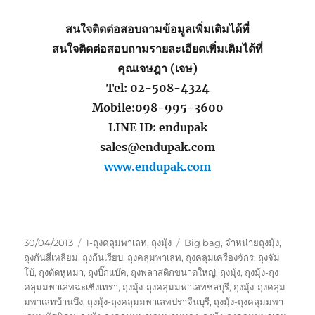
สนใจติดต่อสอบถามข้อมูลเพิ่มเติมได้ที่
สนใจติดต่อสอบถามรายละเอียดเพิ่มเติมได้ที่
คุณเจษฎา (เจษ)
Tel: 02-508-4324
Mobile:098-995-3600
LINE ID: endupak
sales@endupak.com
www.endupak.com
Posted
Categories
Tags
30/04/2013
1-ถุงคลุมพาเลท
,
ถุงมุ้ง
Big bag
,
จำหน่ายถุงมุ้ง
,
on
ถุงก้นสี่เหลี่ยม
,
ถุงก้นเรียบ
,
ถุงคลุมพาเลท
,
ถุงคลุมเครื่องจักร
,
ถุงจัม
โบ้
,
ถุงตัดหูหมา
,
ถุงบิ๊กแบ๊ค
,
ถุงพลาสติกขนาดใหญ่
,
ถุงมุ้ง
,
ถุงมุ้ง-ถุง
คลุมมพาเลทฉะเชิงเทรา
,
ถุงมุ้ง-ถุงคลุมมพาเลทชลบุรี
,
ถุงมุ้ง-ถุงคลุม
มพาเลทบ้านบึง
,
ถุงมุ้ง-ถุงคลุมมพาเลทปราจีนบุรี
,
ถุงมุ้ง-ถุงคลุมมพา